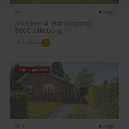
Villa
Solgt
Krusåvej 4, Hvinningdal,
8600
Silkeborg
221 m²
6 rum
Solgt august 2026
Villa
Solgt