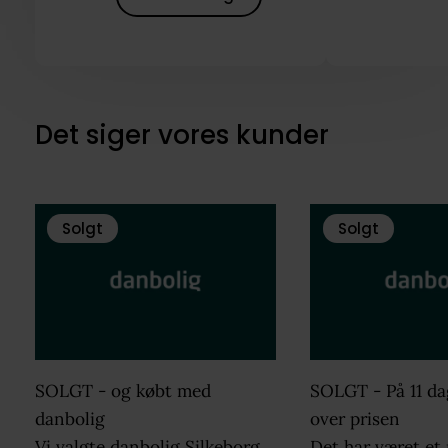
➤ Brugeranmeldelser på hjemmesiden
Vi gør opmærksom på, at vores
kundeanmeldelser er et udpluk og ikke et
fuldstændigt billede.
Det siger vores kunder
Solgt
Solgt
SOLGT - og købt med
SOLGT - På 11 da
danbolig
over prisen
Vi valgte danbolig Silkeborg
Det har været et 