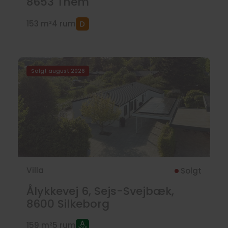
8653
Them
153 m²
4 rum
Solgt august 2026
Villa
Solgt
Ålykkevej 6, Sejs-Svejbæk,
8600
Silkeborg
159 m²
5 rum