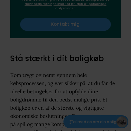
danboligs retningslinjer for brugen af personlige
oplysninger
.
Kontakt mig
Stå stærkt i dit boligkøb
Kom trygt og nemt gennem hele
købsprocessen, og vær sikker på, at du får de
ideelle betingelser for at opfylde dine
boligdrømme til den bedst mulige pris. Et
boligkøb er en af de største og vigtigste
økonomiske beslutninger. Der er mange penge
Tal med os om din bolig
på spil og mange komplicerede papirer. Med