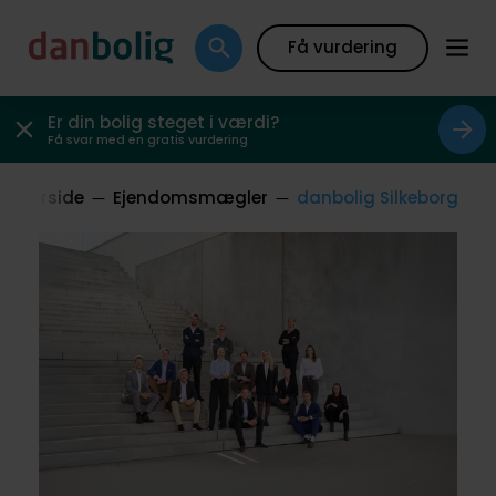
Få vurdering
Er din bolig steget i værdi?
Få svar med en gratis vurdering
Forside
Ejendomsmægler
danbolig Silkeborg