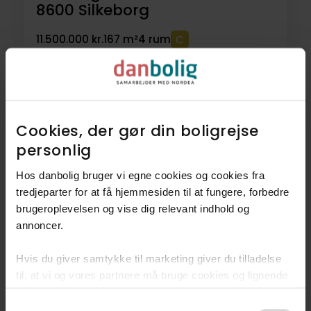
8600
Silkeborg
11.500.000 kr.
167 m²
4 rum
102
Villaer
Cookies, der gør din boligrejse
personlig​
34
Helårsgrunde
Hos danbolig bruger vi egne cookies og cookies fra
9
Lejligheder
tredjeparter for at få hjemmesiden til at fungere, forbedre
brugeroplevelsen og vise dig relevant indhold og
annoncer.​
5
Fritidsboliger
Hvis du giver samtykke til marketing giver du tilladelse
4
Landejendomme
til, at vi og vores partnere må bruge cookies og lignende
teknologier til at indsamle oplysninger om din brug af
4
Rækkehuse
Consent
danbolig.dk. Vi kan kombinere disse oplysninger med