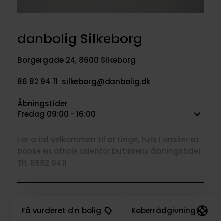
danbolig Silkeborg
Borgergade 24
,
8600 Silkeborg
86 82 94 11
silkeborg@danbolig.dk
Åbningstider
Fredag 09:00 - 16:00
I er altid velkommen til at ringe, hvis I ønsker at
booke en aftale udenfor butikkens åbningstider.
Tlf. 8682 9411
Få vurderet din bolig
Køberrådgivning