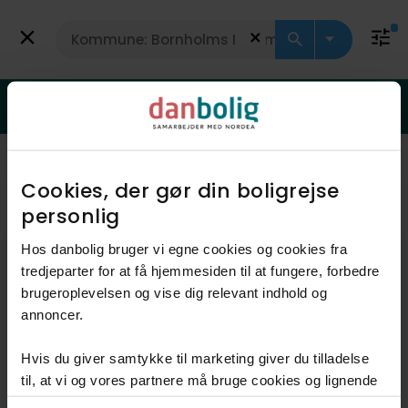
Få vurdering
Villa
Er din bolig steget i værdi?
Få svar med en gratis vurdering
Viser 314 boliger
Vis kort
Cookies, der gør din boligrejse
personlig​
Hos danbolig bruger vi egne cookies og cookies fra
MULIGHED FOR FLEXBOLIG
tredjeparter for at få hjemmesiden til at fungere, forbedre
brugeroplevelsen og vise dig relevant indhold og
annoncer.​
Hvis du giver samtykke til marketing giver du tilladelse
til, at vi og vores partnere må bruge cookies og lignende
teknologier til at indsamle oplysninger om din brug af