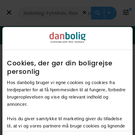
Få vurdering
Landejendom
Er din bolig steget i værdi?
Få svar med en gratis vurdering
Viser 2 boliger
Vis kort
Cookies, der gør din boligrejse
personlig​
Hos danbolig bruger vi egne cookies og cookies fra
tredjeparter for at få hjemmesiden til at fungere, forbedre
brugeroplevelsen og vise dig relevant indhold og
annoncer.​
Hvis du giver samtykke til marketing giver du tilladelse
Anden mægler
til, at vi og vores partnere må bruge cookies og lignende
teknologier til at indsamle oplysninger om din brug af