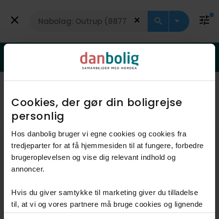
Få vurdering
Landejendom
Er din bolig steget i værdi?
Få svar med en gratis vurdering
Viser 2 boliger
Vis kort
Cookies, der gør din boligrejse
personlig​
Hos danbolig bruger vi egne cookies og cookies fra
tredjeparter for at få hjemmesiden til at fungere, forbedre
brugeroplevelsen og vise dig relevant indhold og
annoncer.​
Hvis du giver samtykke til marketing giver du tilladelse
Åbent hus 19. aug. 16.30 - 17.00, kræver
til, at vi og vores partnere må bruge cookies og lignende
tilmelding
teknologier til at indsamle oplysninger om din brug af