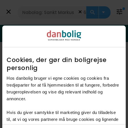
Få vurdering
Villalejlighed
Er din bolig steget i værdi?
Få svar med en gratis vurdering
Viser 0 boliger
Vis kort
Cookies, der gør din boligrejse
personlig​
Hos danbolig bruger vi egne cookies og cookies fra
Der er ikke nogen boliger til
tredjeparter for at få hjemmesiden til at fungere, forbedre
salg i dette område, der
brugeroplevelsen og vise dig relevant indhold og
annoncer.​
matcher dine kriterier
Hvis du giver samtykke til marketing giver du tilladelse
til, at vi og vores partnere må bruge cookies og lignende
Zoom ud og nulstil filtre
teknologier til at indsamle oplysninger om din brug af