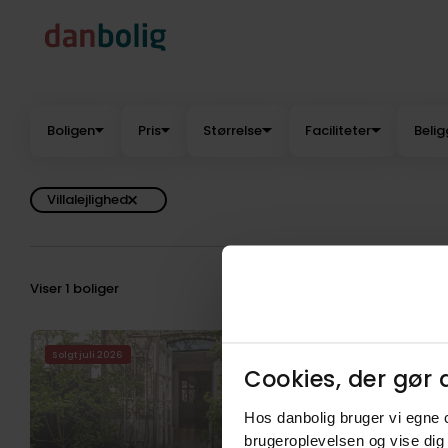
Boligen
Pris
Størrelse
Faciliteter
Beli
Villalejlighed
Viser 1 boliger
Solgt juli 2026
Cookies, der gør d
Hos danbolig bruger vi egne c
brugeroplevelsen og vise dig 