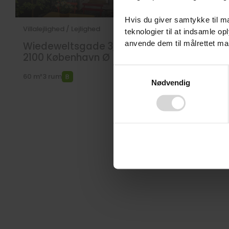
Hvis du giver samtykke til ma
Villalejlighed / Lejlighed
Solgt
teknologier til at indsamle 
anvende dem til målrettet mark
Wiedeweltsgade 3, st.
2100
København Ø
Ved at klikke på ”OK” giver d
Consent
60 m²
3 rum
tilbagekalde dit samtykke ved 
Nødvendig
Selection
finder du i vores
privatlivspo