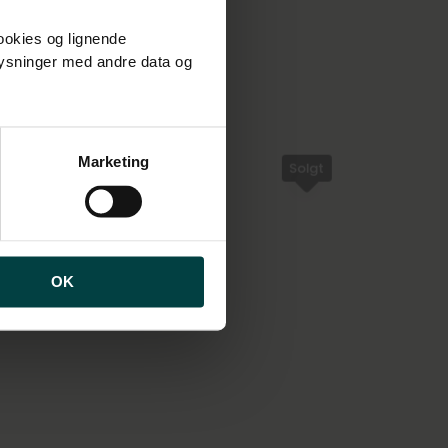
cookies og lignende
plysninger med andre data og
brugen af cookies samt
ng af personoplysninger
Marketing
Solgt
OK