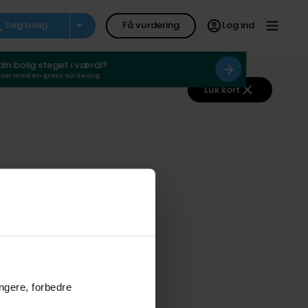
Søg bolig
Få vurdering
Log ind
 din bolig steget i værdi?
svar med en gratis vurdering
Luk kort
ungere, forbedre