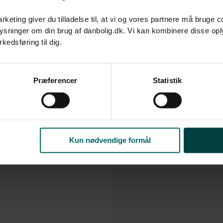
rketing giver du tilladelse til, at vi og vores partnere må bruge 
oplysninger om din brug af danbolig.dk. Vi kan kombinere disse o
edsføring til dig.​
u samtykke til alle formål. Du kan til enhver tid læse mere om 
at følge linket til vores
cookiepolitik
. Oplysninger om behandli
Præferencer
Statistik
litik
.
Kun nødvendige formål