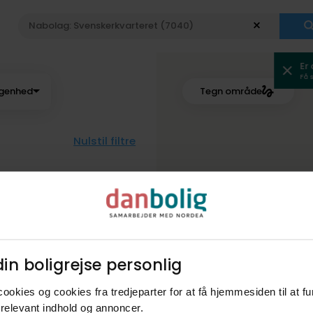
Er
Få 
ggenhed
Tegn område
Nulstil filtre
Mest relevante
in boligrejse personlig​
ookies og cookies fra tredjeparter for at få hjemmesiden til at f
relevant indhold og annoncer.​