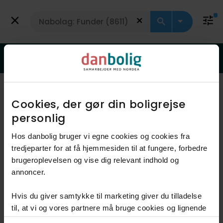
Få vurdering
Fritidsbolig
Vurderingsweekend den 12. - 13. september
– det er et godt sted at starte
Viser 2 boliger
Vis kort
Cookies, der gør din boligrejse
personlig​
Hos danbolig bruger vi egne cookies og cookies fra
Solgt maj 2026
tredjeparter for at få hjemmesiden til at fungere, forbedre
brugeroplevelsen og vise dig relevant indhold og
annoncer.​
Hvis du giver samtykke til marketing giver du tilladelse
til, at vi og vores partnere må bruge cookies og lignende
teknologier til at indsamle oplysninger om din brug af