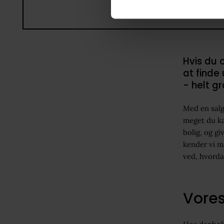
Hvis du o
at finde
- helt gr
Med en salg
meget du ka
bolig, og g
kender vi m
ved, hvordan
Vores