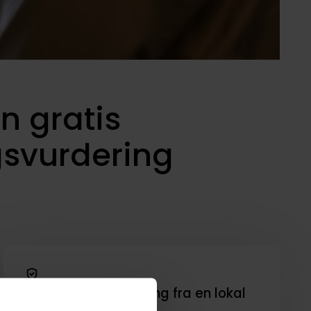
n gratis
gsvurdering
Kompetent rådgivning fra en lokal
mægler