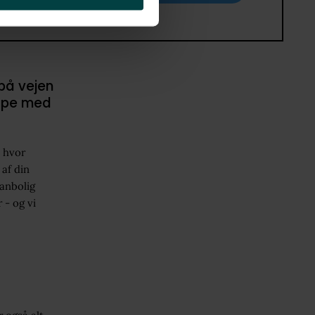
 på vejen
ælpe med
, hvor
af din
danbolig
 - og vi