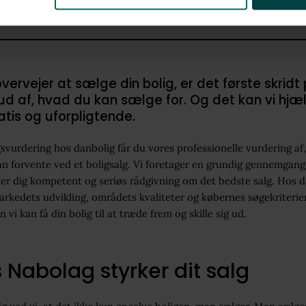
vervejer at sælge din bolig, er det første skridt
 ud af, hvad du kan sælge for. Og det kan vi hj
atis og uforpligtende.
svurdering hos danbolig får du vores professionelle vurdering af
n forvente ved et boligsalg. Vi foretager en grundig gennemgang 
iver dig kompetent og seriøs rådgivning om det bedste salg. Hos 
arkedets udvikling, områdets kvaliteter og købernes søgekriterier
 vi kan få din bolig til at træde frem og skille sig ud.
 Nabolag styrker dit salg