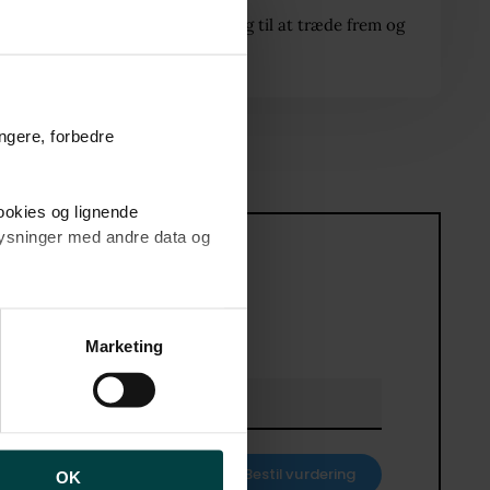
om hvad der kan få din bolig til at træde frem og
skille sig ud.
ungere, forbedre
cookies og lignende
plysninger med andre data og
brugen af cookies samt
ng af personoplysninger
Marketing
Telefon*
Bestil vurdering
OK