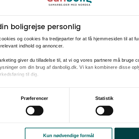
fra en mægler, der kender dit område og
boligmarkedet.
in boligrejse personlig​
ookies og cookies fra tredjeparter for at få hjemmesiden til at f
relevant indhold og annoncer.​
rketing giver du tilladelse til, at vi og vores partnere må bruge 
oplysninger om din brug af danbolig.dk. Vi kan kombinere disse o
edsføring til dig.​
u samtykke til alle formål. Du kan til enhver tid læse mere om 
at følge linket til vores
cookiepolitik
. Oplysninger om behandli
mt dine kontaktoplysninger
Præferencer
Statistik
litik
.
Fulde navn*
E-mail*
for brugen af personlige oplysninger
.
Kun nødvendige formål