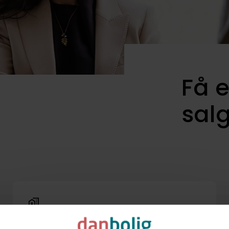
Få e
sal
Grundig gennemgang af hele din
bolig