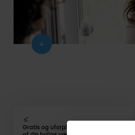
Scroll
ned
Gratis og uforpligtende vurdering
af din boligs værdi