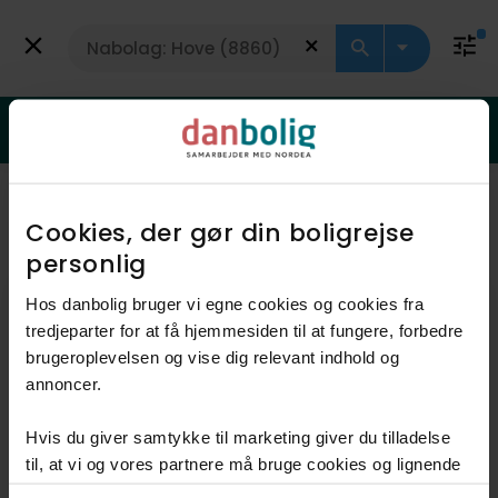
Få vurdering
Villa
Er din bolig steget i værdi?
Få svar med en gratis vurdering
Viser 6 boliger
Vis kort
Cookies, der gør din boligrejse
personlig​
Hos danbolig bruger vi egne cookies og cookies fra
tredjeparter for at få hjemmesiden til at fungere, forbedre
brugeroplevelsen og vise dig relevant indhold og
annoncer.​
Hvis du giver samtykke til marketing giver du tilladelse
Anden mægler
til, at vi og vores partnere må bruge cookies og lignende
teknologier til at indsamle oplysninger om din brug af