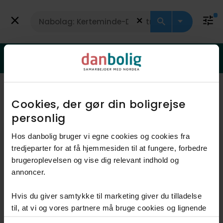
Få vurdering
Villa
Er din bolig steget i værdi?
Få svar med en gratis vurdering
Viser 30 boliger
Vis kort
Cookies, der gør din boligrejse
personlig​
Hos danbolig bruger vi egne cookies og cookies fra
Liebhaver
tredjeparter for at få hjemmesiden til at fungere, forbedre
brugeroplevelsen og vise dig relevant indhold og
annoncer.​
Hvis du giver samtykke til marketing giver du tilladelse
til, at vi og vores partnere må bruge cookies og lignende
teknologier til at indsamle oplysninger om din brug af