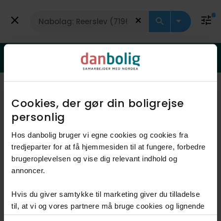
Få vurdering
Rækkehus
Er din bolig steget i værdi?
Få svar med en gratis vurdering
Viser 1 boliger
Vis kort
Cookies, der gør din boligrejse
personlig​
Hos danbolig bruger vi egne cookies og cookies fra
tredjeparter for at få hjemmesiden til at fungere, forbedre
brugeroplevelsen og vise dig relevant indhold og
annoncer.​
Hvis du giver samtykke til marketing giver du tilladelse
Anden mægler
til, at vi og vores partnere må bruge cookies og lignende
teknologier til at indsamle oplysninger om din brug af