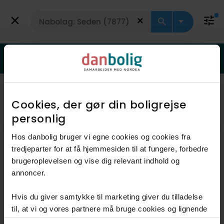
Få vurdering
Rækkehus
Er din bolig steget i værdi?
Få svar med en gratis vurdering
Viser 3 boliger
Vis kort
Cookies, der gør din boligrejse
personlig​
Hos danbolig bruger vi egne cookies og cookies fra
tredjeparter for at få hjemmesiden til at fungere, forbedre
brugeroplevelsen og vise dig relevant indhold og
annoncer.​
Hvis du giver samtykke til marketing giver du tilladelse
Anden mægler
til, at vi og vores partnere må bruge cookies og lignende
teknologier til at indsamle oplysninger om din brug af