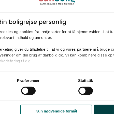
fra en mægler, der kender dit område og
boligmarkedet.
in boligrejse personlig​
ookies og cookies fra tredjeparter for at få hjemmesiden til at f
relevant indhold og annoncer.​
rketing giver du tilladelse til, at vi og vores partnere må bruge 
oplysninger om din brug af danbolig.dk. Vi kan kombinere disse o
edsføring til dig.​
u samtykke til alle formål. Du kan til enhver tid læse mere om 
at følge linket til vores
cookiepolitik
. Oplysninger om behandli
mt dine kontaktoplysninger
Præferencer
Statistik
litik
.
Fulde navn*
E-mail*
for brugen af personlige oplysninger
.
Kun nødvendige formål