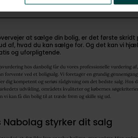
vervejer at sælge din bolig, er det første skridt
 ud af, hvad du kan sælge for. Og det kan vi hj
atis og uforpligtende.
svurdering hos danbolig får du vores professionelle vurdering af
n forvente ved et boligsalg. Vi foretager en grundig gennemgang 
iver dig kompetent og seriøs rådgivning om det bedste salg. Hos 
arkedets udvikling, områdets kvaliteter og købernes søgekriterier
 vi kan få din bolig til at træde frem og skille sig ud.
 Nabolag styrker dit salg