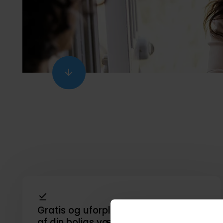
Scroll
ned
Gratis og uforpligtende vurdering
af din boligs værdi