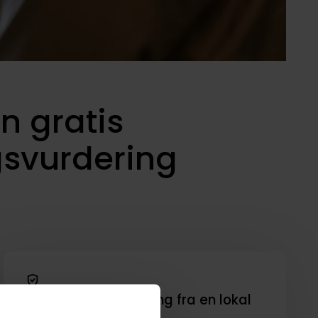
n gratis
gsvurdering
Kompetent rådgivning fra en lokal
mægler