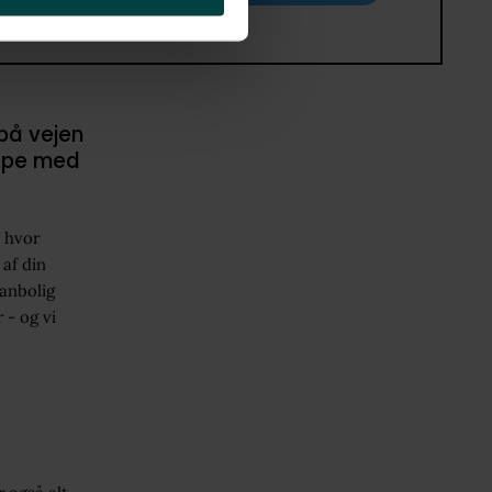
 på vejen
ælpe med
, hvor
af din
danbolig
 - og vi