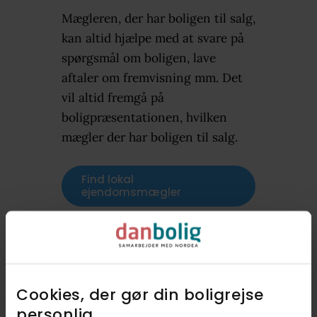
Mægleren, der har boligen til salg,
kan altid hjælpe med at svare på
spørgsmål om boligen, lave
aftaler om fremvisning mm. Det
vil altid fremgå på
boligpræsentationen, hvilken
mægler der har boligen til salg.
Find lokal
ejendomsmægler
Cookies, der gør din boligrejse
Kontakt danboligs
personlig​