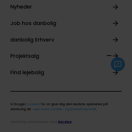
Nyheder
Job hos danbolig
danbolig Erhverv
Projektsalg
Find lejebolig
Vi bruger
cookies
for at give dig den bedste oplevelse på
danbolig.dk.
Læs vores cookie- og privatlivspolitik
.
danbolig samarbejder med
Nordea