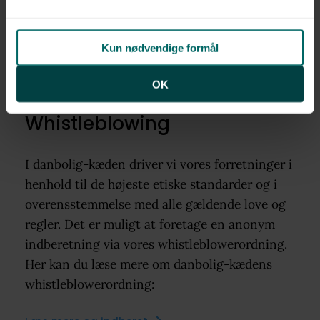
Kontakt danboligs
hovedkontor
Kun nødvendige formål
OK
Whistleblowing
I danbolig-kæden driver vi vores forretninger i
henhold til de højeste etiske standarder og i
overensstemmelse med alle gældende love og
regler. Det er muligt at foretage en anonym
indberetning via vores whistleblowerordning.
Her kan du læse mere om danbolig-kædens
whistleblowerordning: