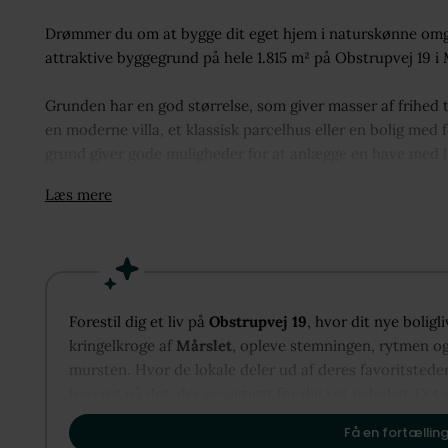
Drømmer du om at bygge dit eget hjem i naturskønne omgi
attraktive byggegrund på hele 1.815 m² på Obstrupvej 19 i
Grunden har en god størrelse, som giver masser af frihed 
en moderne villa, et klassisk parcelhus eller en bolig med
grund giver gode muligheder for at anlægge en have med li
legeplads til børnene eller måske en køkkenhave eller driv
Læs mere
Beliggenheden i Mårslet kombinerer rolige og grønne omgi
Her er der gåafstand til både skole og mange af byens øvri
både børn og voksne.
Forestil dig et liv på
Obstrupvej 19
, hvor dit nye bolig
Byen byder på gode indkøbsmuligheder, daginstitutioner og
kringelkroge af
Mårslet
, opleve stemningen, rytmen og 
Aarhus, både i bil og med offentlig transport, hvilket gør 
mursten. Hvor de lokale deler ud af deres favoritstede
Her får du en sjælden mulighed for at skabe dit eget hjem 
baseret på det, der er vigtigst for dig i et nabolag. Det 
vise dig, hvordan Mårslet kan danne rammen om dit næs
Sælger sørger for at huset nedrives og fjernes fra ejendo
Få en fortælling