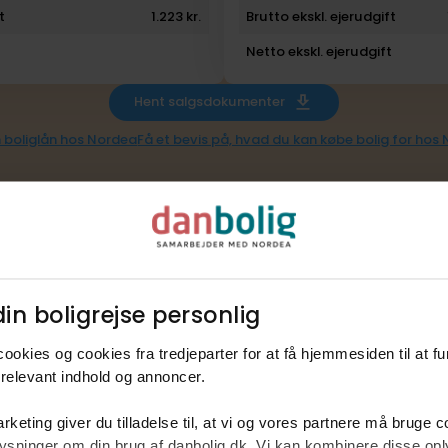
t
1.223 kr.
Brutto ekskl. ejerudgift
Netto ekskl. ejerudgift
Hent salgsdokumenter
 boliglån hos Nordea
Få et bevis på, hvad du kan købe bolig for hos
in boligrejse personlig​
ookies og cookies fra tredjeparter for at få hjemmesiden til at f
relevant indhold og annoncer.​
rketing giver du tilladelse til, at vi og vores partnere må bruge 
oplysninger om din brug af danbolig.dk. Vi kan kombinere disse o