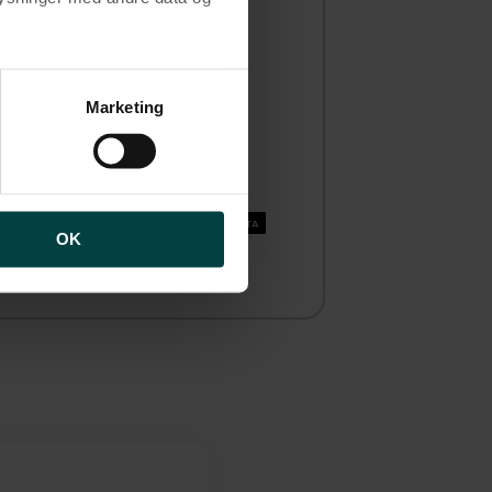
brugen af cookies samt
ng af personoplysninger
Marketing
tsteder​
Boligpræsentation
BETA
OK