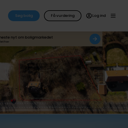
Søg bolig
Få vurdering
Log ind
neste nyt om boligmarkedet
det her