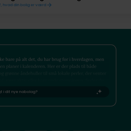
f, hvad din bolig er værd
 bare på alt det, du har brug for i hverdagen, men
n planer i kalenderen. Her er der plads til både
og grønne åndehuller til små lokale perler, der venter
af, være aktiv eller bare nyde stemningen, finder du
gt i dit nye nabolag?