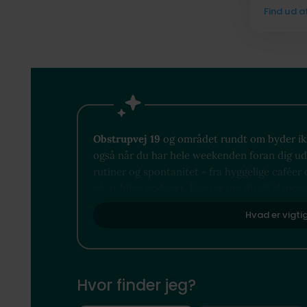
Find ud a
Obstrupvej 19
og området rundt om byder ikke
også når du har hele weekenden foran dig ude
rutiner og spontanitet - fra hyggelige caféer 
på at blive opdaget. Uanset om du vil slappe 
det lige uden for din dør.​​
Hvad er vigti
Hvor finder jeg?