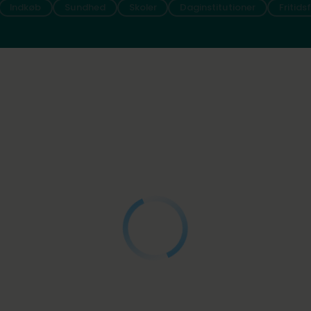
Indkøb
Sundhed
Skoler
Daginstitutioner
Fritids