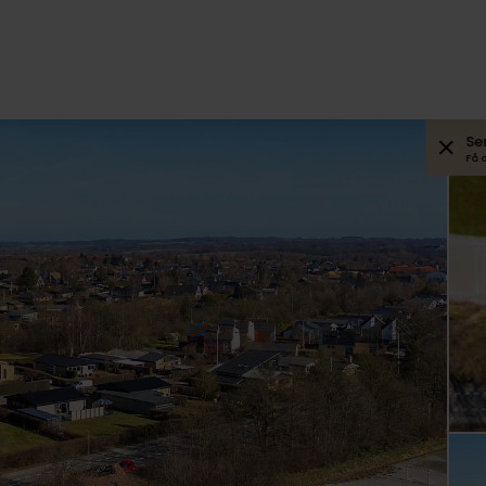
Se
Få 