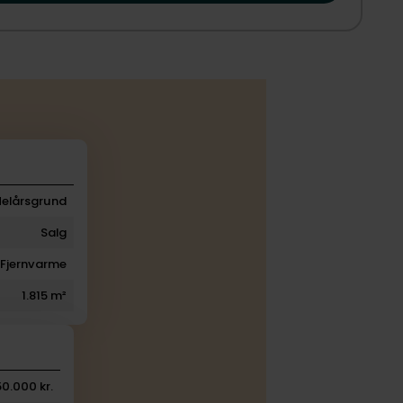
Helårsgrund
Salg
Fjernvarme
1.815 m²
50.000 kr.