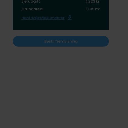
Ejerudgift
1.223 kr.
Grundareal
1.815 m²
Hent salgsdokumenter
Bestil fremvisning