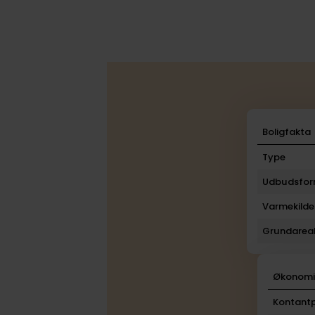
Boligfakta
Type
Udbudsfo
Varmekilde
Grundarea
Økonom
Kontantp