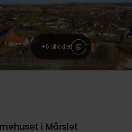
+6
billeder
mehuset i Mårslet