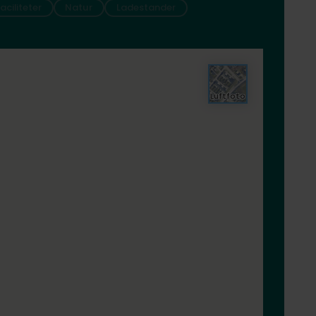
faciliteter
Natur
Ladestander
Luftfoto