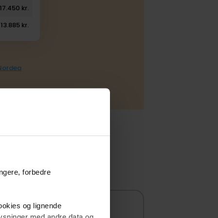
17.450 kr.
13.885 kr.
 Nordea
ungere, forbedre
cookies og lignende
plysninger med andre data og