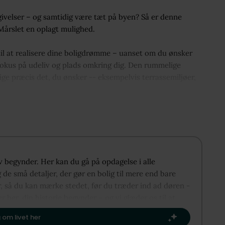
velser – og samtidig være tæt på byen? Så er denne
 Mårslet en oplagt mulighed.
til at realisere dine boligdrømme – uanset om du ønsker
 fokus på udeliv og plads omkring dig. Den rummelige
ge præcis det, du ønsker -- eksempelvis terrassemiljøer,
hus.
velser med kort afstand til hverdagens nødvendigheder.
ge faciliteter, hvilket gør hverdagen nem og bekvem for
liv begynder. Her kan du gå på opdagelse i alle
 et aktivt lokalsamfund. Samtidig er der nem adgang til
de små detaljer, der gør en bolig til mere end bare
området attraktivt for pendlere.
r, så du kan mærke stedet, før du træder ind ad døren -
fra bunden – på en stor grund i et eftertragtet område.
er her, din historie begynder – og vi glæder os til at
te kapitel.​
mmen.
 om livet her