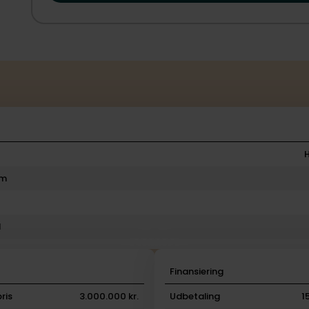
rm
l
i
Finansiering
ris
3.000.000 kr.
Udbetaling
1