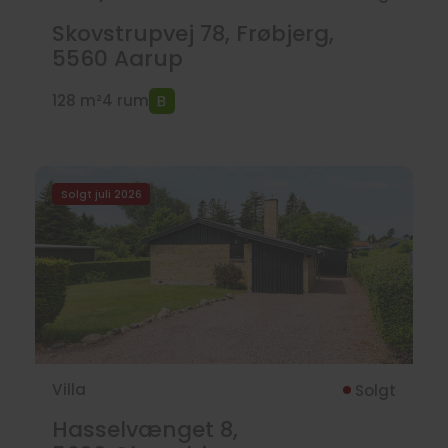
Skovstrupvej 78, Frøbjerg,
5560
Aarup
128 m²
4 rum
Solgt juli 2026
Villa
Solgt
Hasselvænget 8,