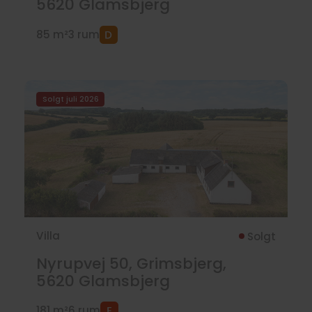
5620
Glamsbjerg
85 m²
3 rum
Solgt juli 2026
Villa
Solgt
Nyrupvej 50, Grimsbjerg,
5620
Glamsbjerg
181 m²
6 rum