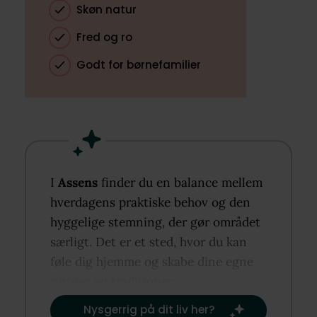
Skøn natur
Fred og ro
Godt for børnefamilier
I
Assens
finder du en balance mellem
hverdagens praktiske behov og den
hyggelige stemning, der gør området
særligt. Det er et sted, hvor du kan
føle dig hjemme og skabe dine egne
rutiner og traditioner.​
Nysgerrig på dit liv her?​