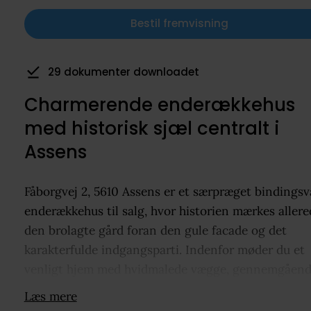
Bestil fremvisning
1 har gemt som favorit
Charmerende enderækkehus
med historisk sjæl centralt i
Assens
Fåborgvej 2, 5610 Assens er et særpræget bindings
enderækkehus til salg, hvor historien mærkes allere
den brolagte gård foran den gule facade og det
karakterfulde indgangsparti. Indenfor møder du et
venligt hjem med hvidmalede vægge, gennemgåen
trægulve og synlige bjælker, der balancerer klassisk
Læs mere
udtryk og tidssvarende indretning. Køkkenet er i å