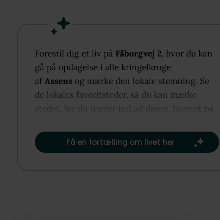
forbindelse til spisestue og opholdsstue, som vende
mod de grønne omgivelser. Huset rummer desuden
badeværelser og fire værelser samlet på førstesalen
bor tæt på Assens bymidte, skole, daginstitutioner,
Forestil dig et liv på
Fåborgvej 2
, hvor du kan
havn, marina, strand, grønne områder og et aktivt
gå på opdagelse i alle kringelkroge
forenings- og kulturliv.
af
Assens
og mærke den lokale stemning. Se
de lokales favoritsteder, så du kan mærke
stedet, før du træder ind ad døren, baseret på
det, der er vigtigst for dig.​
Få en fortælling om livet her