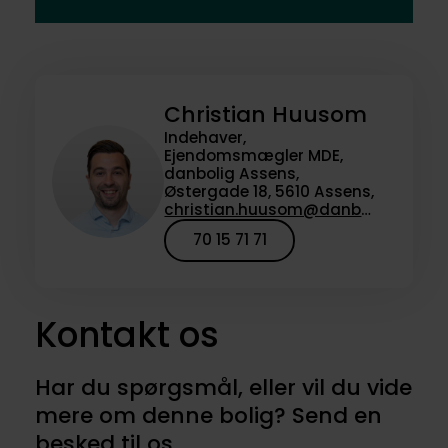
Christian Huusom
Indehaver,
Ejendomsmægler MDE,
danbolig Assens,
Østergade 18, 5610 Assens,
christian.huusom@danbolig.dk
70 15 71 71
Kontakt os
Har du spørgsmål, eller vil du vide
mere om denne bolig? Send en
besked til os.