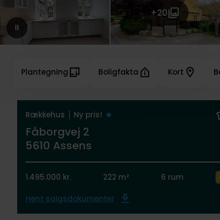
+20
Plantegning
Boligfakta
Kort
B
Rækkehus
Ny pris!
Fåborgvej 2
5610 Assens
1.495.000 kr.
222 m²
6 rum
Hent salgsdokumenter