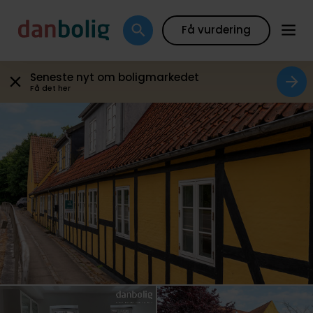
Galleri
Plantegning
Boligfakta
Kort
Beregn
Få vurdering
Seneste nyt om boligmarkedet
Få det her