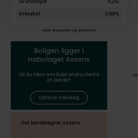
Grundskyld
11,2‰
Kirkeskat
0,98%
Kilde: Boligsiden og Geomatic
Boligen ligger i
nabolaget Assens
Vil du lære området endnu bedre
Ki
at kende?
Udforsk nabolag
Det kendetegner Assens