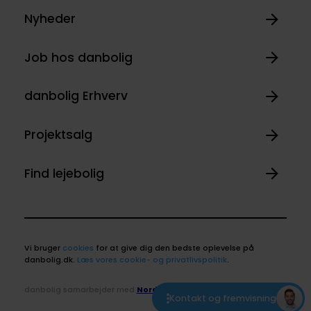
Nyheder
Job hos danbolig
danbolig Erhverv
Projektsalg
Find lejebolig
Vi bruger
cookies
for at give dig den bedste oplevelse på
danbolig.dk.
Læs vores cookie- og privatlivspolitik
.
danbolig samarbejder med
Nordea
Kontakt og fremvisning