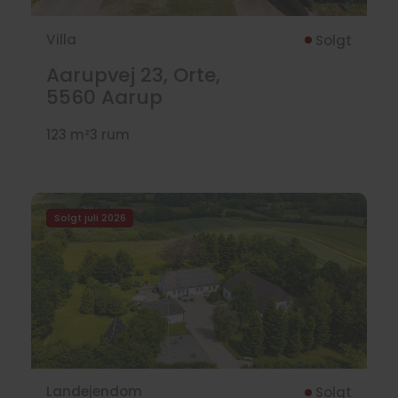
Villa
Solgt
Aarupvej 23, Orte,
5560
Aarup
123 m²
3 rum
Solgt juli 2026
Landejendom
Solgt