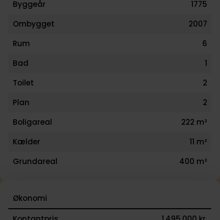
Byggeår
1775
Ombygget
2007
Rum
6
Bad
1
Toilet
2
Plan
2
Boligareal
222 m²
Kælder
11 m²
Grundareal
400 m²
Økonomi
Kontantpris
1.495.000 kr.