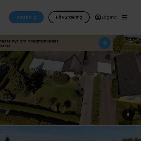
Søg bolig
Få vurdering
Log ind
neste nyt om boligmarkedet
det her