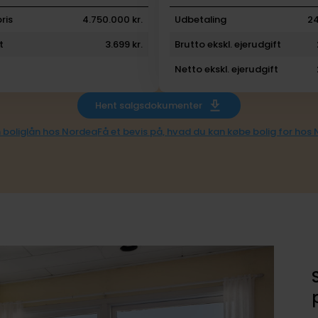
ris
4.750.000 kr.
Udbetaling
24
t
3.699 kr.
Brutto ekskl. ejerudgift
Netto ekskl. ejerudgift
Hent salgsdokumenter
 boliglån hos Nordea
Få et bevis på, hvad du kan købe bolig for hos