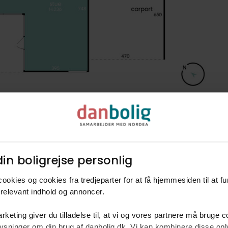
in boligrejse personlig​
ookies og cookies fra tredjeparter for at få hjemmesiden til at f
relevant indhold og annoncer.​
rketing giver du tilladelse til, at vi og vores partnere må bruge 
rm
oplysninger om din brug af danbolig.dk. Vi kan kombinere disse o