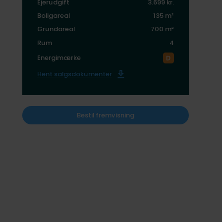
Ejerudgift
3.699 kr.
Boligareal
135 m²
Grundareal
700 m²
Rum
4
Energimærke
Hent salgsdokumenter
Bestil fremvisning