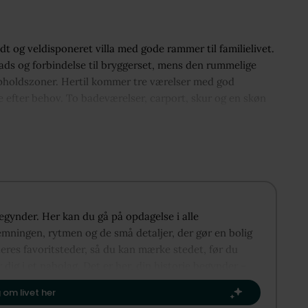
dt og veldisponeret villa med gode rammer til familielivet.
ads og forbindelse til bryggerset, mens den rummelige
e opholdszoner. Hertil kommer tre værelser med god
 efter behov. To badeværelser, carport, skur og en skøn
 begynder. Her kan du gå på opdagelse i alle
emningen, rytmen og de små detaljer, der gør en bolig
deres favoritsteder, så du kan mærke stedet, før du
r dig i et nabolag. Det er her, din historie begynder –
og Pederstrup kan danne rammen om dit næste kapitel.​
 om livet her