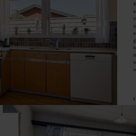
K
a
s
s
s
g
t
m
s
o
1