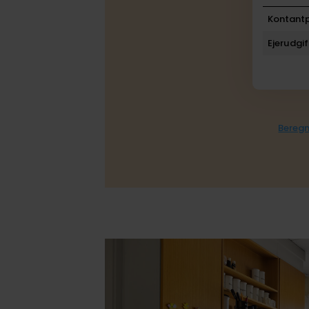
Kontantp
Ejerudgif
Beregn