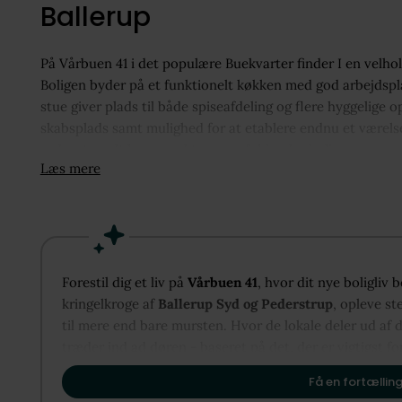
Ballerup
På Vårbuen 41 i det populære Buekvarter finder I en velhol
Boligen byder på et funktionelt køkken med god arbejdspl
stue giver plads til både spiseafdeling og flere hyggelig
skabsplads samt mulighed for at etablere endnu et værelse
sydvestvendt have med terrasse fuldender boligen.
Læs mere
Forestil dig et liv på
Vårbuen 41
, hvor dit nye boligliv
kringelkroge af
Ballerup Syd og Pederstrup
, opleve st
til mere end bare mursten. Hvor de lokale deler ud af 
træder ind ad døren - baseret på det, der er vigtigst fo
og vi glæder os til at vise dig, hvordan Ballerup Syd 
Få en fortælling