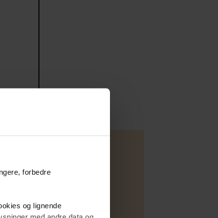
ungere, forbedre
Villa
cookies og lignende
Salg
plysninger med andre data og