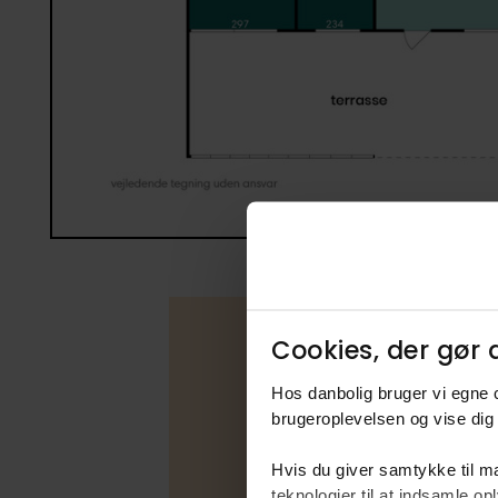
Cookies, der gør d
Hos danbolig bruger vi egne c
Boligfakta
brugeroplevelsen og vise dig 
Type
Hvis du giver samtykke til ma
Udbudsfo
teknologier til at indsamle 