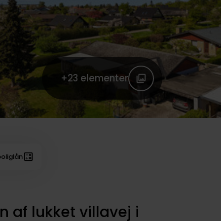
+23
elementer
oliglån
 af lukket villavej i