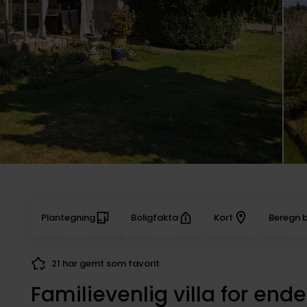
Plantegning
Boligfakta
Kort
Beregn b
21 har gemt som favorit
Familievenlig villa for enden