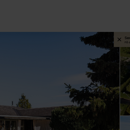
Se
Få 