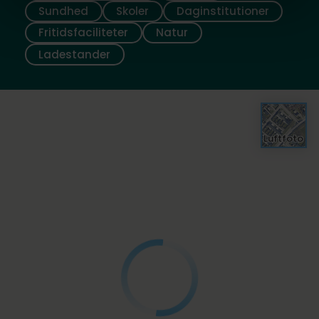
Sundhed
Skoler
Daginstitutioner
Fritidsfaciliteter
Natur
Ladestander
Luftfoto