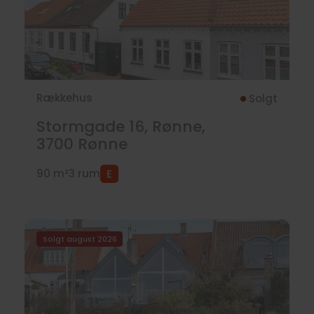
Rækkehus
Solgt
Stormgade 16, Rønne,
3700
Rønne
90 m²
3 rum
Solgt august 2026