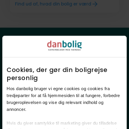
Find ud af, hvad din bolig er værd
Beliggende for enden af lukket
vænge
Timianløkken ligger i den sydlige del af Rønne,
Cookies, der gør din boligrejse
hvor villavejene slynger sig mellem haver og
personlig​
grønne hække. Fra adressen kan I gå til
365discount på få minutter, mens både skole,
Hos danbolig bruger vi egne cookies og cookies fra
daginstitutioner og fritidsaktiviteter nås på
tredjeparter for at få hjemmesiden til at fungere, forbedre
cykel eller til fods. Når solen lokker, kan turen
brugeroplevelsen og vise dig relevant indhold og
annoncer.​
gå mod Galløkken Strand eller Rønne Havn.
Hvis du giver samtykke til marketing giver du tilladelse