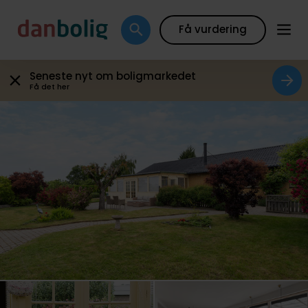
Galleri
Plantegning
Boligfakta
Kort
Beregn
Få vurdering
Seneste nyt om boligmarkedet
Få det her