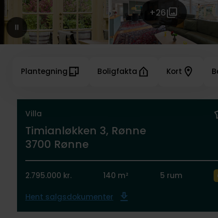
+26
Plantegning
Boligfakta
Kort
B
Villa
Timianløkken 3, Rønne
3700 Rønne
2.795.000 kr.
140 m²
5 rum
Hent salgsdokumenter