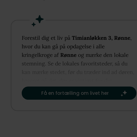
Forestil dig et liv på
Timianløkken 3, Rønne
,
hvor du kan gå på opdagelse i alle
kringelkroge af
Rønne
og mærke den lokale
stemning. Se de lokales favoritsteder, så du
kan mærke stedet, før du træder ind ad døren,
baseret på det, der er vigtigst for dig.​
Få en fortælling om livet her