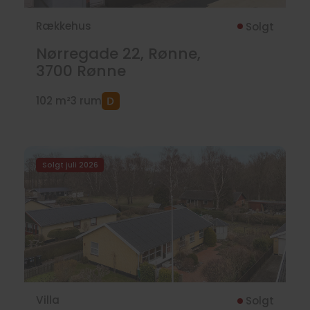
Rækkehus
Solgt
Nørregade 22, Rønne,
3700
Rønne
102 m²
3 rum
Solgt juli 2026
Villa
Solgt