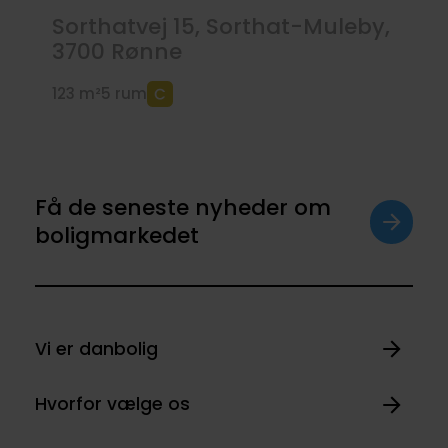
Sorthatvej 15, Sorthat-Muleby,
3700
Rønne
123 m²
5 rum
Få de seneste nyheder om
boligmarkedet
Vi er danbolig
Hvorfor vælge os