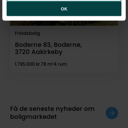
OK
Fritidsbolig
Boderne 83, Boderne,
3720
Aakirkeby
1.795.000 kr.
78 m²
4 rum
Få de seneste nyheder om
boligmarkedet