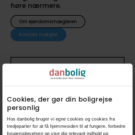
høre nærmere.
Om ejendomsmægleren
Kontakt mægler
Få besked når lignende
boliger kommer til salg
Opret en søgeagent i danboligs
Cookies, der gør din boligrejse
køberkartotek og få besked når nye
personlig​
boliger kommer til salg
Hos danbolig bruger vi egne cookies og cookies fra
3720
60 - 80 m2
tredjeparter for at få hjemmesiden til at fungere, forbedre
brugeroplevelsen og vise dig relevant indhold og