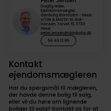
Peter Jensen
Daglig leder,
Ejendomsmægler,
danbolig Bornholm - Nexø
v/Ole & Martin W. Kok-
Hansen, Torvet 13, 3730
Nexø,
peter.jensen@danbolig.dk
56 49 12 95
Kontakt
ejendomsmægleren
Har du spørgsmål til mægleren,
der havde denne bolig til salg,
eller vil du høre om lignende
boliger til salg? Kontakt os for at