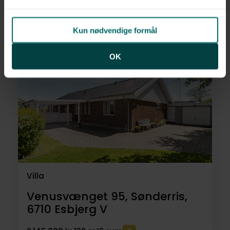
Mølhøjvej 30, Andrup,
6705
Esbjerg Ø
Kun nødvendige formål
2.798.000 kr.
134 m²
4 rum
OK
Villa
Venusvænget 95, Sønderris,
6710
Esbjerg V