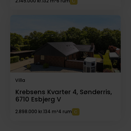
2.145.000 kr.
132 m²
6 rum
Villa
Krebsens Kvarter 4, Sønderris,
6710
Esbjerg V
2.898.000 kr.
134 m²
4 rum