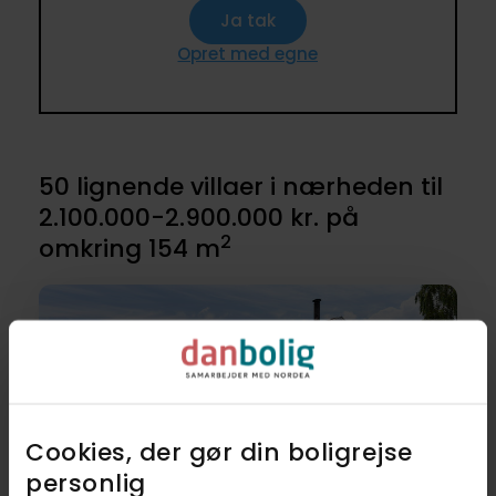
Ja tak
Opret med egne
50 lignende villaer i nærheden til
2.100.000-2.900.000 kr. på
2
omkring 154 m
Cookies, der gør din boligrejse
personlig​