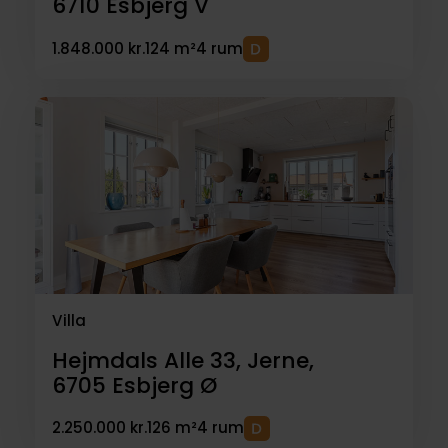
6710
Esbjerg V
1.848.000 kr.
124 m²
4 rum
Villa
Hejmdals Alle 33, Jerne,
6705
Esbjerg Ø
2.250.000 kr.
126 m²
4 rum