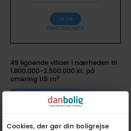
Ja tak
Opret med egne
49 lignende villaer i nærheden til
1.800.000-2.500.000 kr. på
2
omkring 115 m
Cookies, der gør din boligrejse