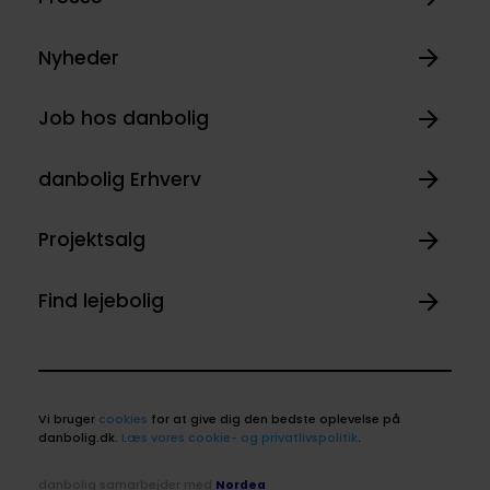
Nyheder
Job hos danbolig
danbolig Erhverv
Projektsalg
Find lejebolig
Vi bruger
cookies
for at give dig den bedste oplevelse på
danbolig.dk.
Læs vores cookie- og privatlivspolitik
.
danbolig samarbejder med
Nordea