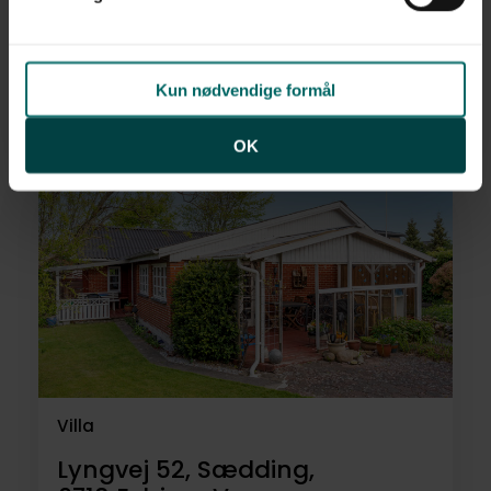
Villa
Løvens Kvarter 50, Sønderris,
6710
Esbjerg V
Kun nødvendige formål
2.198.000 kr.
124 m²
5 rum
OK
Villa
Lyngvej 52, Sædding,