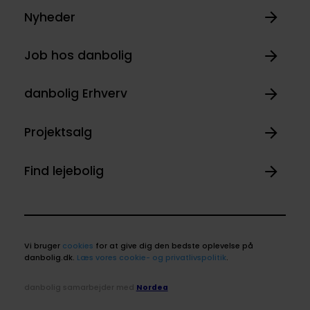
Nyheder
Job hos danbolig
danbolig Erhverv
Projektsalg
Find lejebolig
Vi bruger
cookies
for at give dig den bedste oplevelse på
danbolig.dk.
Læs vores cookie- og privatlivspolitik
.
danbolig samarbejder med
Nordea