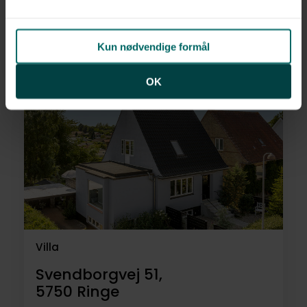
Spanget 17, Nørre Lyndelse,
5792
Årslev
Kun nødvendige formål
1.995.000 kr.
132 m²
5 rum
OK
Villa
Svendborgvej 51,
5750
Ringe