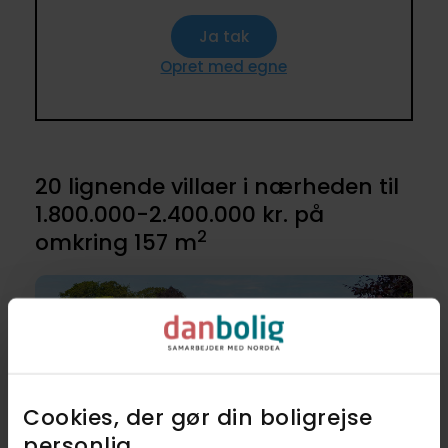
Ja tak
Opret med egne
20 lignende villaer i nærheden til
1.800.000-2.400.000 kr. på
2
omkring 157 m
Cookies, der gør din boligrejse
personlig​