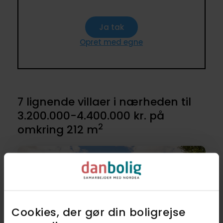
Ja tak
Opret med egne
7 lignende villaer i nærheden til
3.200.000-4.400.000 kr. på
2
omkring 212 m
Cookies, der gør din boligrejse