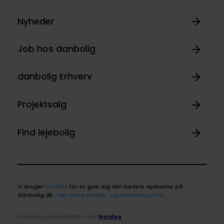
Nyheder
Job hos danbolig
danbolig Erhverv
Projektsalg
Find lejebolig
Vi bruger
cookies
for at give dig den bedste oplevelse på
danbolig.dk.
Læs vores cookie- og privatlivspolitik
.
danbolig samarbejder med
Nordea