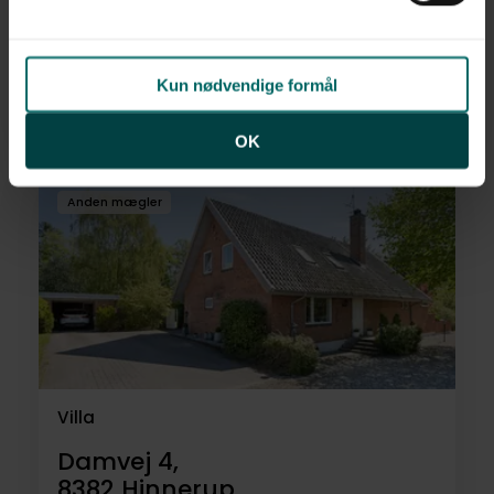
Toftkærvej 4,
8382
Hinnerup
Kun nødvendige formål
4.350.000 kr.
185 m²
5 rum
OK
Anden mægler
Villa
Damvej 4,
8382
Hinnerup