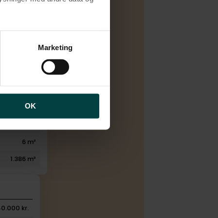
Elvarme
1975
brugen af cookies samt
1976
ng af personoplysninger
Marketing
2
1
1
OK
1
35 m²
6 m²
1.386 m²
40.000 kr.