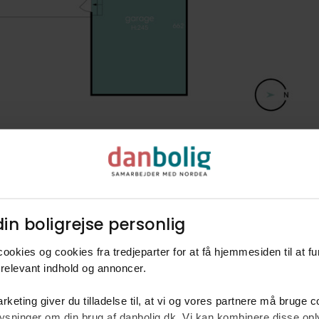
in boligrejse personlig​
ookies og cookies fra tredjeparter for at få hjemmesiden til at f
relevant indhold og annoncer.​
rketing giver du tilladelse til, at vi og vores partnere må bruge 
rm
oplysninger om din brug af danbolig.dk. Vi kan kombinere disse o