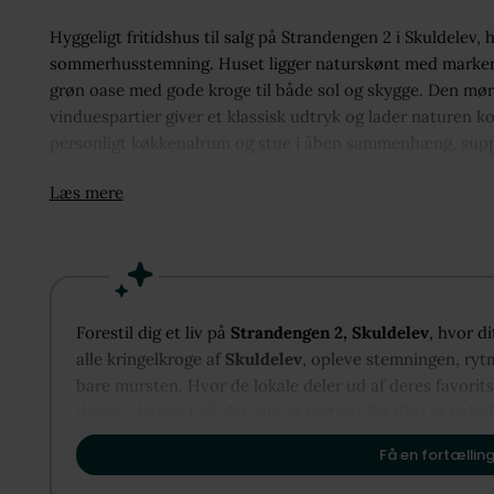
Hyggeligt fritidshus til salg på Strandengen 2 i Skuldelev
sommerhusstemning. Huset ligger naturskønt med marker, e
grøn oase med gode kroge til både sol og skygge. Den mør
vinduespartier giver et klassisk udtryk og lader naturen 
personligt køkkenalrum og stue i åben sammenhæng, suppl
smuk overgang mellem inde og ude. Alt i alt et særdeles hyg
Læs mere
Forestil dig et liv på
Strandengen 2, Skuldelev
, hvor d
alle kringelkroge af
Skuldelev
, opleve stemningen, rytm
bare mursten. Hvor de lokale deler ud af deres favorit
døren - baseret på det, der er vigtigst for dig i et nabo
til at vise dig, hvordan Skuldelev kan danne rammen om
Få en fortælling