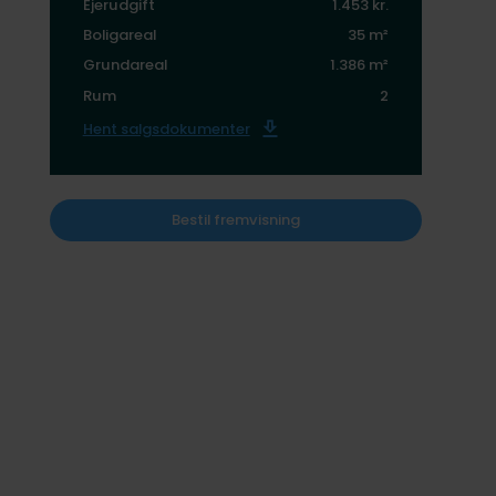
Ejerudgift
1.453 kr.
Boligareal
35 m²
Grundareal
1.386 m²
Rum
2
Hent salgsdokumenter
Bestil fremvisning