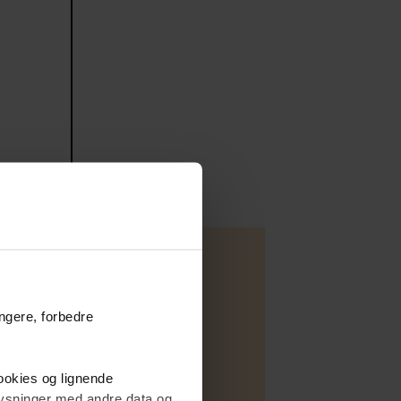
ungere, forbedre
Fritidsbolig
cookies og lignende
Salg
plysninger med andre data og