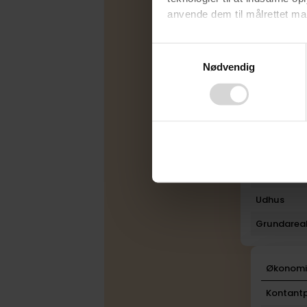
Varmekilde
anvende dem til målrettet mark
Byggeår
Ved at klikke på ”OK” giver d
Consent
Ombygget
tilbagekalde dit samtykke ved 
Nødvendig
Selection
finder du i vores
privatlivspo
Rum
Bad
Toilet
Plan
Boligareal
Udhus
Grundarea
Økonom
Kontantp