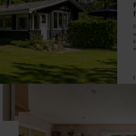
D
o
k
s
1