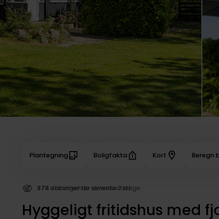
Plantegning
Boligfakta
Kort
Beregn b
278 dokumenter downloadet
Hyggeligt fritidshus med fj