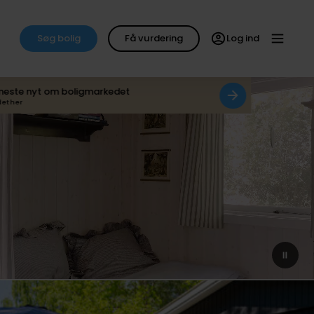
Søg bolig
Få vurdering
Log ind
neste nyt om boligmarkedet
det her