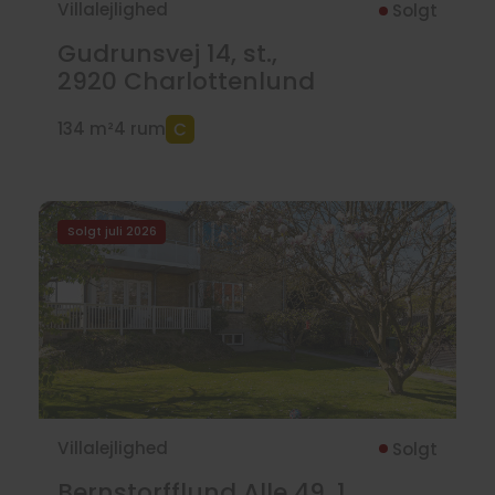
Villalejlighed
Solgt
Gudrunsvej 14, st.,
2920
Charlottenlund
134 m²
4 rum
Solgt juli 2026
Villalejlighed
Solgt
Bernstorfflund Alle 49, 1.,