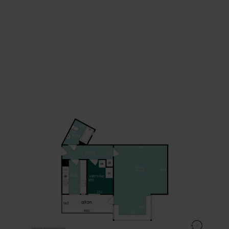
så der er plads til både siddemøbler og lidt grønt. 
ejendommen finder I et stort parkeringsareal, som 
det nemt at have bil i hverdagen.
Beliggenheden er noget helt særligt med få skridt ti
Bellevue Strand og kort afstand til Klampenborg
Station, så I hurtigt kan komme videre mod byen. 
bor I i et område, hvor strand, skov og byliv mødes
en naturlig måde.