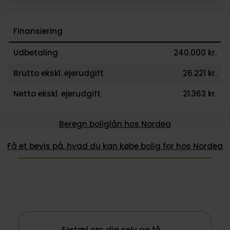
Finansiering
Udbetaling
240.000 kr.
Brutto ekskl. ejerudgift
26.221 kr.
Netto ekskl. ejerudgift
21.363 kr.
Beregn boliglån hos Nordea
Få et bevis på, hvad du kan købe bolig for hos Nordea
Fortæl om dig selv og få …​