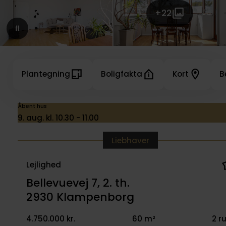
+22
Plantegning
Boligfakta
Kort
B
Åbent hus
9. aug. kl. 10.30 - 11.00
Liebhaver
Lejlighed
Bellevuevej 7, 2. th.
2930 Klampenborg
4.750.000 kr.
60 m²
2 r