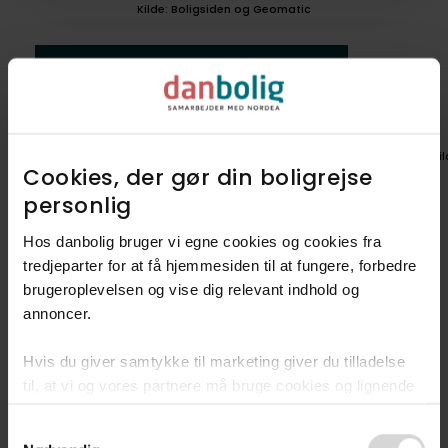
Kilde: Boligsiden og Geomatic
Boligen ligger i
nabolaget Skovshoved
Vil du lære området endnu bedre
Ki
at kende?
Cookies, der gør din boligrejse
personlig​
Udforsk nabolag
Hos danbolig bruger vi egne cookies og cookies fra
tredjeparter for at få hjemmesiden til at fungere, forbedre
brugeroplevelsen og vise dig relevant indhold og
Det kendetegner Skovshoved
annoncer.​
Hvis du giver samtykke til marketing giver du tilladelse
Fred og ro
til, at vi og vores partnere må bruge cookies og lignende
teknologier til at indsamle oplysninger om din brug af
Skøn natur
Consent
danbolig.dk. Vi kan kombinere disse oplysninger med