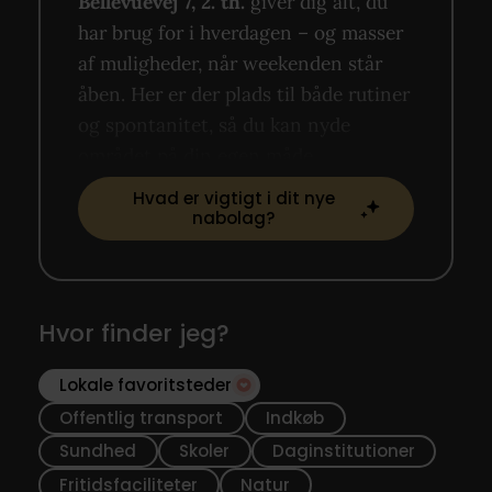
Bellevuevej 7, 2. th.
giver dig alt, du
har brug for i hverdagen – og masser
af muligheder, når weekenden står
åben. Her er der plads til både rutiner
og spontanitet, så du kan nyde
området på din egen måde.
Hvad er vigtigt i dit nye
nabolag?
Hvor finder jeg?
Lokale favoritsteder
Offentlig transport
Indkøb
Sundhed
Skoler
Daginstitutioner
Fritidsfaciliteter
Natur