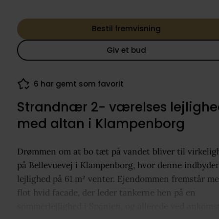
Bestil fremvisning
Giv et bud
6 har gemt som favorit
Strandnær 2- værelses lejligh
med altan i Klampenborg
Drømmen om at bo tæt på vandet bliver til virkelig
på Bellevuevej i Klampenborg, hvor denne indbyde
lejlighed på 61 m² venter. Ejendommen fremstår m
flot hvid facade, der leder tankerne hen på en
sommerlejlighed i Spanien, og allerede ved ankoms