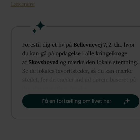
mærker man den særlige stemning, som området er
Læs mere
kendt for.
Lejligheden ligger på 2. sal og byder på en
velfungerende planløsning. I træder ind i entréen,
hvorfra der er adgang til et lyst badeværelse med
Forestil dig et liv på
Bellevuevej 7, 2. th.
, hvor
badekar og brus. Køkkenet ligger praktisk placeret
du kan gå på opdagelse i alle kringelkroge
god skabsplads, og videre finder I et soveværelse m
af
Skovshoved
og mærke den lokale stemning.
en rolig placering. For enden af boligen åbner stue
Se de lokales favoritsteder, så du kan mærke
op med et skønt lysindfald fra de store vinduesparti
stedet, før du træder ind ad døren, baseret på
som giver rummet en let og behagelig atmosfære. 
det, der er vigtigst for dig.​
er god plads til både spisebord og sofaarrangement
Få en fortælling om livet her
Fra stuen er der udgang til en vestvendt altan, hvo
eftermiddags- og aftensolen kan nydes med en kop
kaffe eller en kølig drink. Altanen har en fin størrel