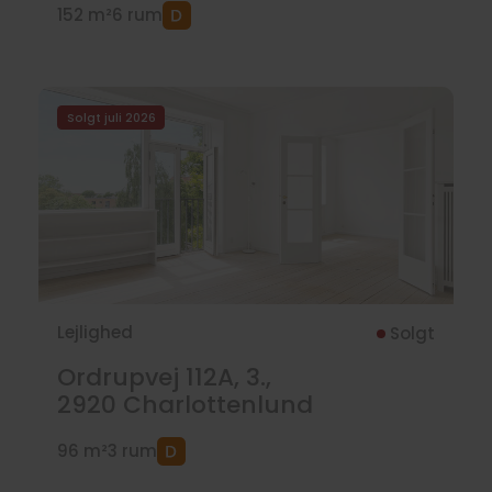
152 m²
6 rum
Solgt juli 2026
Lejlighed
Solgt
Ordrupvej 112A, 3.,
2920
Charlottenlund
96 m²
3 rum