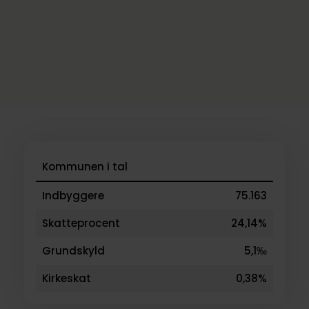
Kommunen i tal
Indbyggere
75.163
Skatteprocent
24,14%
Grundskyld
5,1‰
Kirkeskat
0,38%