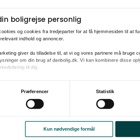
Ja tak
Opret med egne
in boligrejse personlig​
ookies og cookies fra tredjeparter for at få hjemmesiden til at f
relevant indhold og annoncer.​
rketing giver du tilladelse til, at vi og vores partnere må bruge 
2
.200.000-5.700.000 kr. på omkring 107 m
oplysninger om din brug af danbolig.dk. Vi kan kombinere disse o
edsføring til dig.​
u samtykke til alle formål. Du kan til enhver tid læse mere om 
at følge linket til vores
cookiepolitik
. Oplysninger om behandli
Præferencer
Statistik
litik
.
Kun nødvendige formål
Åbent hus 9. aug. 12.45 - 13.15