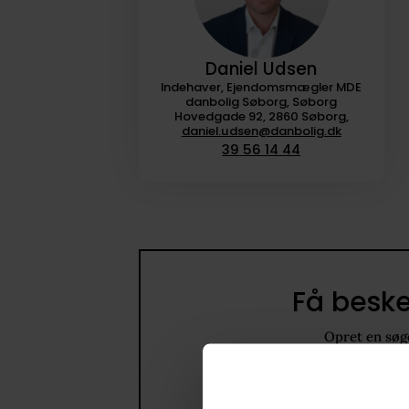
Daniel Udsen
Indehaver, Ejendomsmægler MDE
danbolig Søborg, Søborg
Hovedgade 92, 2860 Søborg,
daniel.udsen@danbolig.dk
39 56 14 44
Få beske
Opret en søge