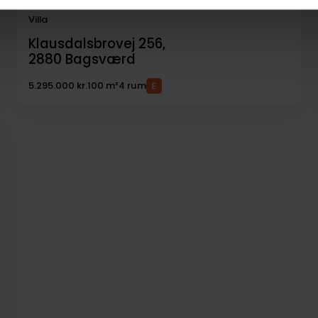
Villa
Klausdalsbrovej 256,
2880
Bagsværd
5.295.000 kr.
100 m²
4 rum