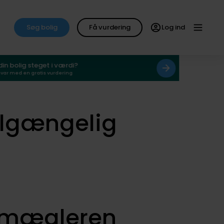
Søg bolig
Få vurdering
Log ind
 din bolig steget i værdi?
svar med en gratis vurdering
ilgængelig
smægleren