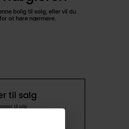
 bolig til salg, eller vil du
 for at høre nærmere.
 til salg
ommer til salg