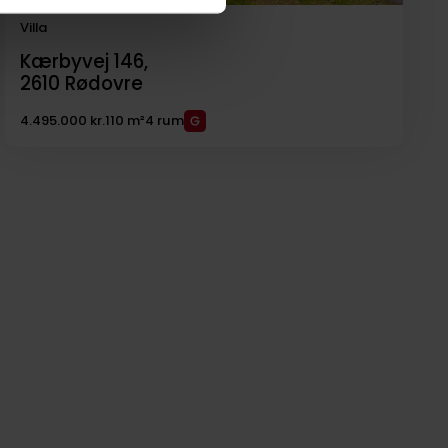
Villa
Kærbyvej 146,
2610
Rødovre
4.495.000 kr.
110 m²
4 rum