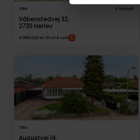
Villa
Nyhed!
Våbenstedvej 32,
2730
Herlev
4.995.000 kr.
111 m²
4 rum
Villa
Augustvej 14,