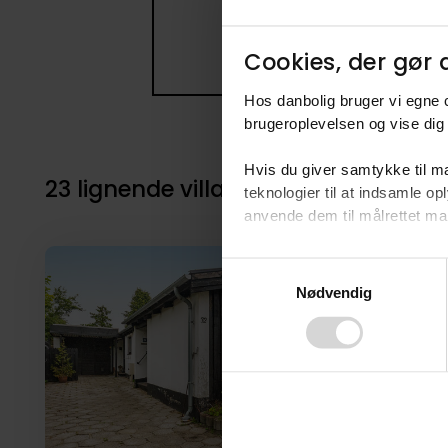
Cookies, der gør d
Hos danbolig bruger vi egne c
brugeroplevelsen og vise dig 
Hvis du giver samtykke til ma
23 lignende villaer i nærheden til 4
teknologier til at indsamle 
anvende dem til målrettet mark
Ved at klikke på ”OK” giver d
Consent
tilbagekalde dit samtykke ved 
Nødvendig
Selection
finder du i vores
privatlivspo