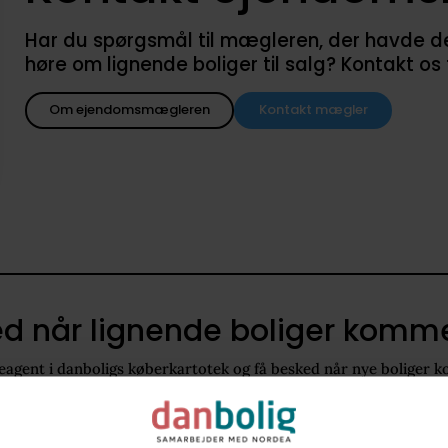
Har du spørgsmål til mægleren, der havde denne
høre om lignende boliger til salg? Kontakt os
Om ejendomsmægleren
Kontakt mægler
d når lignende boliger kommer
agent i danboligs køberkartotek og få besked når nye boliger k
2860
90 - 120 m2
Villa
4.200.000 kr. - 5.700.000 kr.