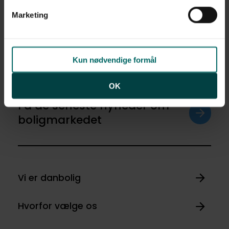
af personoplysninger finder du i vores
privatlivspolitik
.
Marketing
Ja tak
Opret med egne
Kun nødvendige formål
OK
Få de seneste nyheder om
boligmarkedet
Vi er danbolig
Hvorfor vælge os