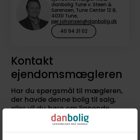
danbolig Tune v. Steen &
Sørensen, Tune Center 12 B,
4030 Tune,
per.johansen@danbolig.dk
40 94 31 02
Kontakt
ejendomsmægleren
Har du spørgsmål til mægleren,
der havde denne bolig til salg,
eller vil du høre om lignende
boliger til salg? Kontakt os for at
høre nærmere.