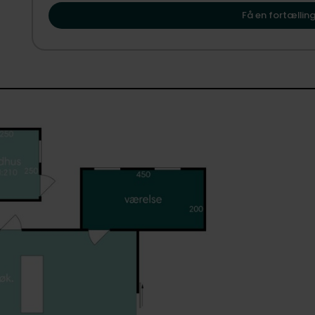
Vejby kan danne rammen om dit næste kapitel.​
Få en fortælling