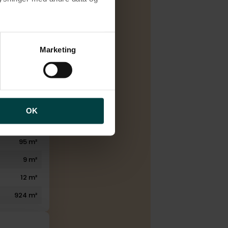
Salg
brugen af cookies samt
Elvarme
ng af personoplysninger
Marketing
1973
4
1
2
OK
1
95 m²
9 m²
12 m²
924 m²