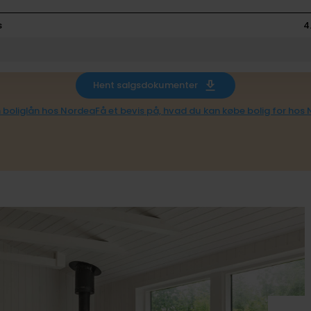
s
4
Hent salgsdokumenter
 boliglån hos Nordea
Få et bevis på, hvad du kan købe bolig for hos