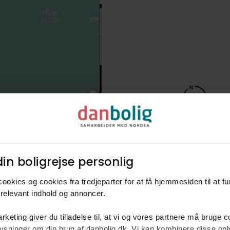
in boligrejse personlig​
ookies og cookies fra tredjeparter for at få hjemmesiden til at f
relevant indhold og annoncer.​
rketing giver du tilladelse til, at vi og vores partnere må bruge 
oplysninger om din brug af danbolig.dk. Vi kan kombinere disse o