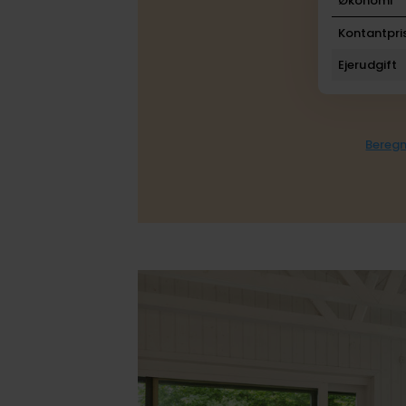
Økonomi
Kontantpri
Ejerudgift
Beregn