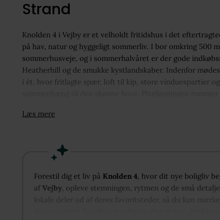
Strand
Knolden 4 i Vejby er et velholdt fritidshus i det eftertrag
på hav, natur og hyggeligt sommerliv. I bor omkring 500 
sommerhusveje, og i sommerhalvåret er der gode indkøbsm
Heatherhill og de smukke kystlandskaber. Indenfor møde
i ét, hvor fritlagte spær, loft til kip, store vinduesparti
sammenhæng til den skønne have. Planløsningen rummer t
integrerede opbevaringsløsninger understøtter det ryddelig
Læs mere
og stemning går hånd i hånd.
Forestil dig et liv på
Knolden 4
, hvor dit nye boligliv 
af
Vejby
, opleve stemningen, rytmen og de små detaljer
lokale deler ud af deres favoritsteder, så du kan mærke
der er vigtigst for dig i et nabolag. Det er her, din hist