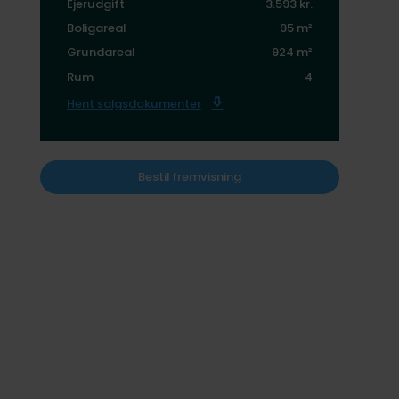
Ejerudgift
3.593 kr.
Boligareal
95 m²
Grundareal
924 m²
Rum
4
Hent salgsdokumenter
Bestil fremvisning