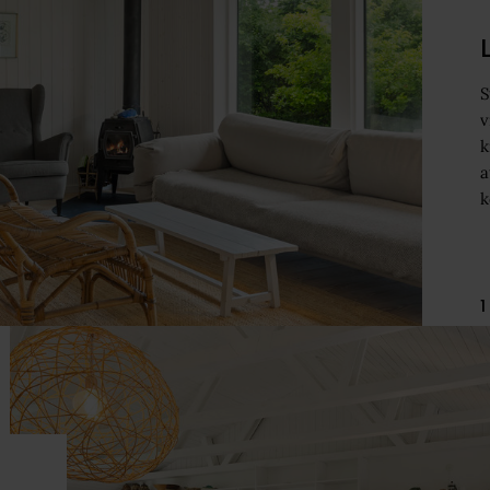
S
v
k
a
k
1