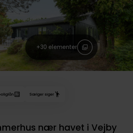
+30
elementer
oliglån
Sælger siger
merhus nær havet i Vejby