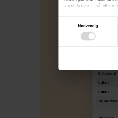
anvende dem til målrettet mark
Udbudsfo
Ved at klikke på ”OK” giver d
Varmekilde
Consent
tilbagekalde dit samtykke ved 
Nødvendig
Selection
Byggeår
finder du i vores
privatlivspo
Rum
Bad
Toilet
Plan
Boligareal
Udhus
Udhus
Grundarea