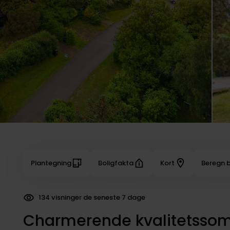
Plantegning
Boligfakta
Kort
Beregn b
108 dokumenter downloadet
Charmerende kvalitetssom