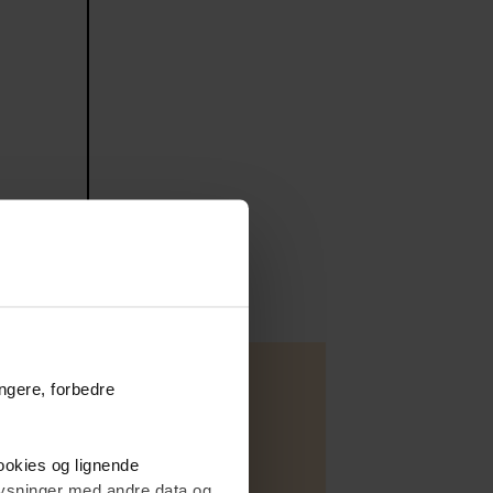
ungere, forbedre
cookies og lignende
plysninger med andre data og
Fritidsbolig