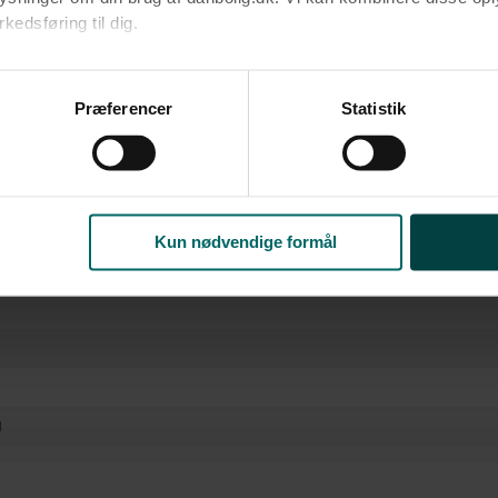
edsføring til dig.​
rm
u samtykke til alle formål. Du kan til enhver tid læse mere om 
at følge linket til vores
cookiepolitik
. Oplysninger om behandli
Præferencer
Statistik
litik
.
Kun nødvendige formål
l