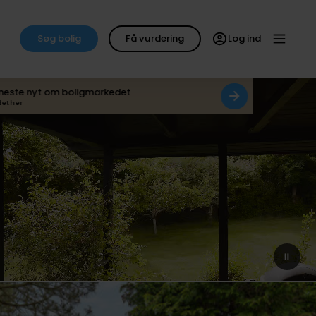
Søg bolig
Få vurdering
Log ind
neste nyt om boligmarkedet
det her