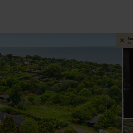
Se
Få 