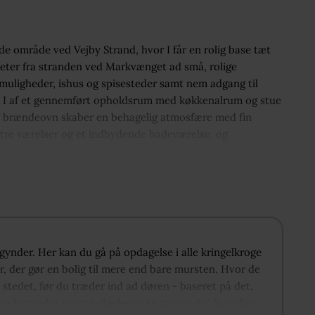
tede område ved Vejby Strand, hvor I får en rolig base tæt
meter fra stranden ved Markvænget ad små, rolige
uligheder, ishus og spisesteder samt nem adgang til
s I af et gennemført opholdsrum med køkkenalrum og stue
er og brændeovn skaber en behagelig atmosfære med fin
re værelser og et indbydende badeværelse, og
e, rolige udtryk – en harmonisk fritidsbase, hvor kvalitet
begynder. Her kan du gå på opdagelse i alle kringelkroge
, der gør en bolig til mere end bare mursten. Hvor de
 stedet, før du træder ind ad døren - baseret på det,
orie begynder – og vi glæder os til at vise dig, hvordan