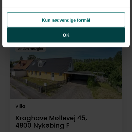
Vesterskovvej 57,
4800
Nykøbing F
Kun nødvendige formål
1.195.000 kr.
160 m²
6 rum
OK
Anden mægler
Villa
Kraghave Møllevej 45,
4800
Nykøbing F