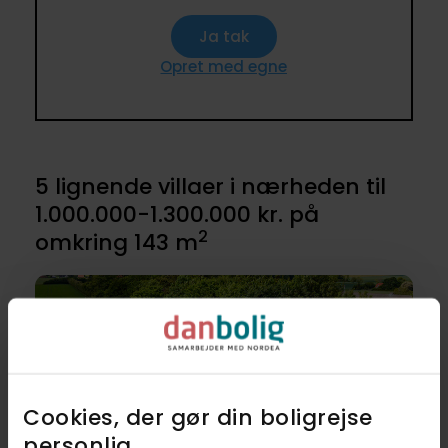
Ja tak
Opret med egne
5 lignende villaer i nærheden til
1.000.000-1.300.000 kr. på
2
omkring 143 m
Cookies, der gør din boligrejse
personlig​