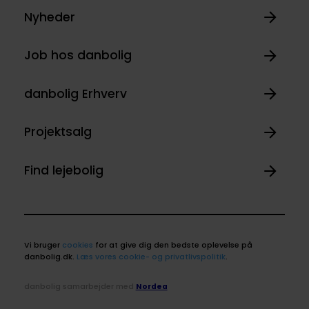
Nyheder
Job hos danbolig
danbolig Erhverv
Projektsalg
Find lejebolig
Vi bruger
cookies
for at give dig den bedste oplevelse på
danbolig.dk.
Læs vores cookie- og privatlivspolitik
.
danbolig samarbejder med
Nordea