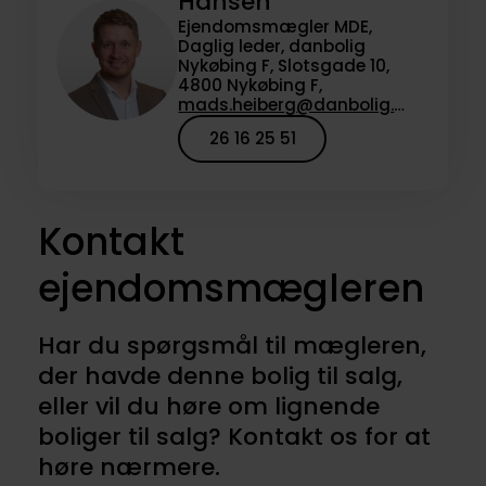
Hansen
Ejendomsmægler MDE,
Daglig leder, danbolig
Nykøbing F, Slotsgade 10,
4800 Nykøbing F,
mads.heiberg@danbolig.dk
26 16 25 51
Kontakt
ejendomsmægleren
Har du spørgsmål til mægleren,
der havde denne bolig til salg,
eller vil du høre om lignende
boliger til salg? Kontakt os for at
høre nærmere.