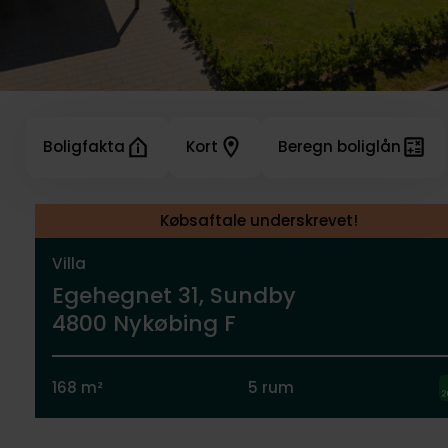
Boligfakta
Kort
Beregn boliglån
Købsaftale underskrevet!
Villa
Egehegnet 31, Sundby
4800 Nykøbing F
168 m²
5 rum