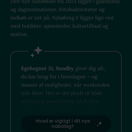
Den nye Sundskole fra 2023 ligger i gåafstand,
og daginstitutioner, fritidsaktiviteter og
indkøb er tæt på. Nykøbing F ligger lige ved
med butikker, spisesteder, kulturtilbud og
station.
Egehegnet 31, Sundby
giver dig alt,
du har brug for i hverdagen – og
masser af muligheder, når weekenden
står åben. Her er der plads til både
rutiner og spontanitet, så du kan
nyde området på din egen måde.
Hvad er vigtigt i dit nye
nabolag?