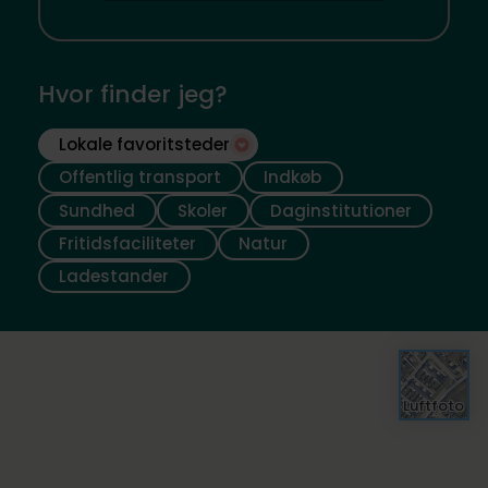
Hvor finder jeg?
Lokale favoritsteder
Offentlig transport
Indkøb
Sundhed
Skoler
Daginstitutioner
Fritidsfaciliteter
Natur
Ladestander
Luftfoto