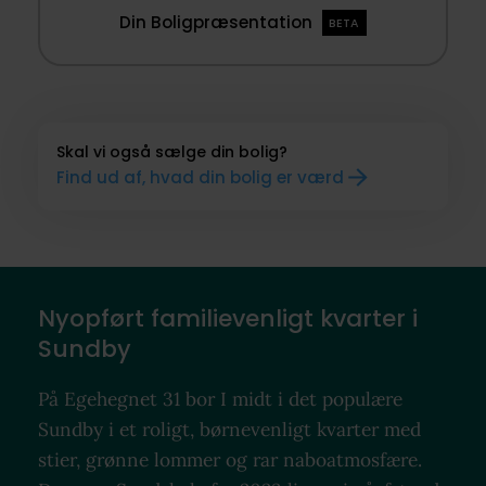
Din Boligpræsentation
BETA
Skal vi også sælge din bolig?
Find ud af, hvad din bolig er værd
Nyopført familievenligt kvarter i
Sundby
På Egehegnet 31 bor I midt i det populære
Sundby i et roligt, børnevenligt kvarter med
stier, grønne lommer og rar naboatmosfære.