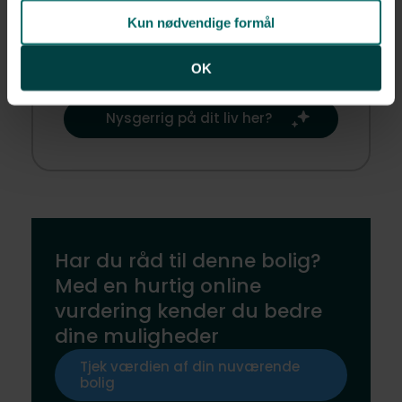
hyggelige stemning, der gør området
Kun nødvendige formål
særligt. Det er et sted, hvor du kan
føle dig hjemme og skabe dine egne
OK
rutiner og traditioner.​
Nysgerrig på dit liv her?​
Har du råd til denne bolig?
Med en hurtig online
vurdering kender du bedre
dine muligheder
Tjek værdien af din nuværende
bolig