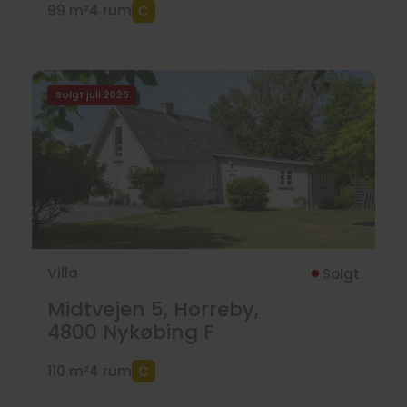
99 m²
4 rum
Solgt juli 2026
Villa
Solgt
Midtvejen 5, Horreby,
4800
Nykøbing F
110 m²
4 rum