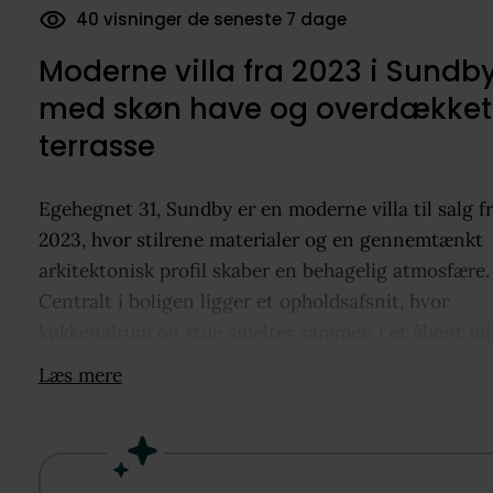
26 dokumenter downloadet
Moderne villa fra 2023 i Sundb
med skøn have og overdækket
terrasse
Egehegnet 31, Sundby er en moderne villa til salg f
2023, hvor stilrene materialer og en gennemtænkt
arkitektonisk profil skaber en behagelig atmosfære.
Centralt i boligen ligger et opholdsafsnit, hvor
køkkenalrum og stue smelter sammen i et åbent mi
med god rumfornemmelse. Villaen rummer fem rum
Læs mere
to badeværelser, som er indrettet med bruseniche 
fordelt, så I får en oplagt værelsesafdeling og en
separat fløj. Fra stuen er der udgang til en
sydvestvendt, overdækket terrasse, der fungerer so