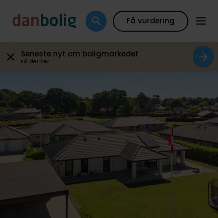
Galleri
Boligfakta
Kort
Beregn boliglån
Få vurdering
Seneste nyt om boligmarkedet
Få det her