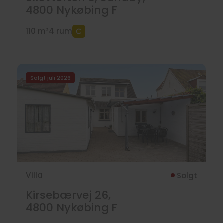
4800
Nykøbing F
110 m²
4 rum
Solgt juli 2026
Villa
Solgt
Kirsebærvej 26,
4800
Nykøbing F