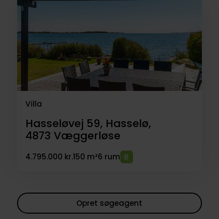
Villa
Hasseløvej 59, Hasselø,
4873
Væggerløse
4.795.000 kr.
150 m²
6 rum
Opret søgeagent