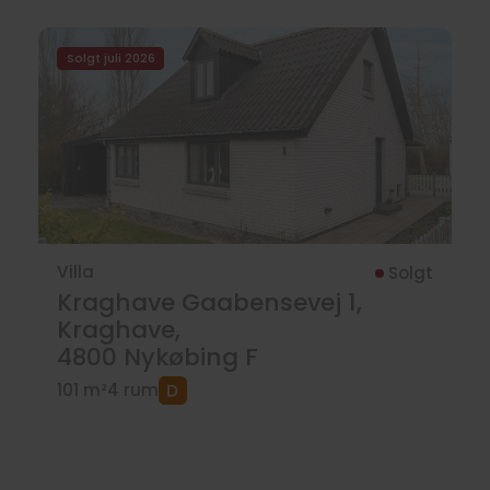
Solgt juli 2026
Villa
Solgt
Kraghave Gaabensevej 1,
Kraghave,
4800
Nykøbing F
101 m²
4 rum