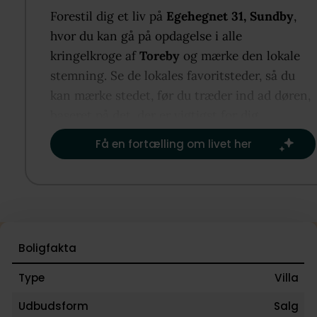
naturligt ekstra opholdsrum. Carporten og udhuset
Forestil dig et liv på
Egehegnet 31, Sundby
,
fra 2026. Boligen har gulvvarme via fjernvarme, og
hvor du kan gå på opdagelse i alle
bor med gåafstand til Sundskole, gode dagligdagsti
kringelkroge af
Toreby
og mærke den lokale
og nem adgang til motorvej og større byer.
stemning. Se de lokales favoritsteder, så du
kan mærke stedet, før du træder ind ad døren,
baseret på det, der er vigtigst for dig.​
Få en fortælling om livet her
Boligfakta
Type
Villa
Udbudsform
Salg