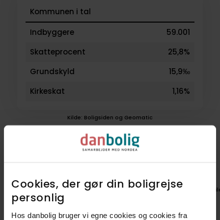
Kommunen i tal
Indbyggere
59.001
Skatteprocent
25,8%
Grundskyld
15,9‰
Kirkeskat
1,16%
Kilde: Boligsiden og Geomatic
Boligen ligger i
nabolaget Toreby
Cookies, der gør din boligrejse
Vil du lære området endnu bedre
Ki
personlig​
at kende?
Hos danbolig bruger vi egne cookies og cookies fra