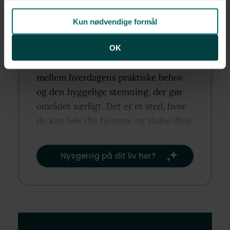
Kun nødvendige formål
OK
I
Stubbekøbing
finder du en balance
mellem hverdagens praktiske behov
og den hyggelige stemning, der gør
området særligt. Det er et sted, hvor
du kan føle dig hjemme og skabe dine
egne rutiner og traditioner.​
Nysgerrig på dit liv her?​