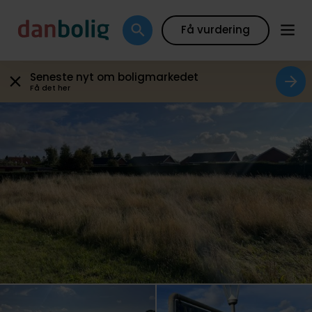
Galleri
Boligfakta
Kort
Beregn boliglån
Få vurdering
Seneste nyt om boligmarkedet
Få det her