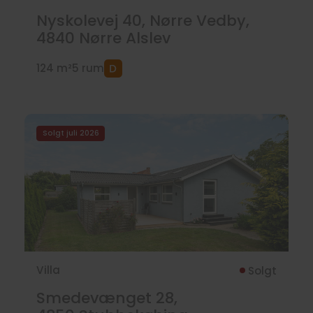
Nyskolevej 40, Nørre Vedby,
4840
Nørre Alslev
124 m²
5 rum
Solgt juli 2026
Villa
Solgt
Smedevænget 28,