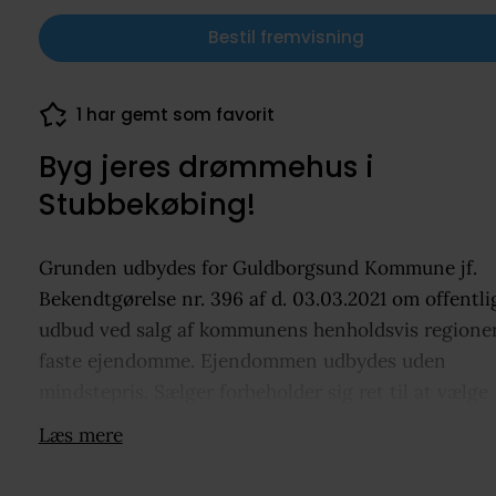
Bestil fremvisning
1 har gemt som favorit
68 dokumenter downloadet
Byg jeres drømmehus i
Stubbekøbing!
Grunden udbydes for Guldborgsund Kommune jf.
Bekendtgørelse nr. 396 af d. 03.03.2021 om offentli
udbud ved salg af kommunens henholdsvis regione
faste ejendomme. Ejendommen udbydes uden
mindstepris. Sælger forbeholder sig ret til at vælge
mellem eller forkaste indkomne tilbud. Drømmer d
Læs mere
om at bygge jeres eget hus, så se lige her!