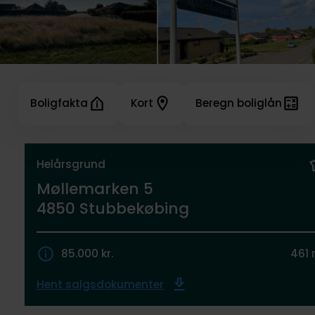
Boligfakta
Kort
Beregn boliglån
Helårsgrund
Møllemarken 5
4850 Stubbekøbing
85.000 kr.
461 
Hent salgsdokumenter