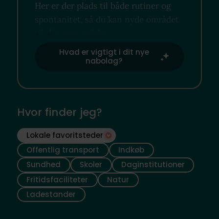
Her er der plads til både rutiner og
spontanitet, så du kan nyde området
på din egen måde.
Hvad er vigtigt i dit nye
nabolag?
Hvor finder jeg?
Lokale favoritsteder
Offentlig transport
Indkøb
Sundhed
Skoler
Daginstitutioner
Fritidsfaciliteter
Natur
Ladestander