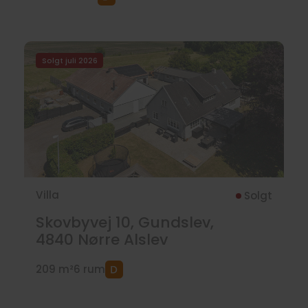
Solgt juli 2026
Villa
Solgt
Skovbyvej 10, Gundslev,
4840
Nørre Alslev
209 m²
6 rum