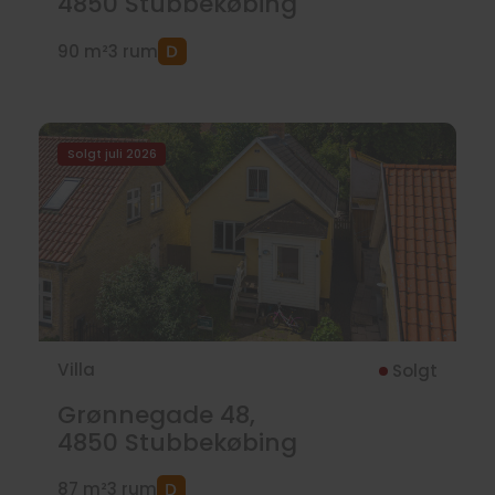
4850
Stubbekøbing
90 m²
3 rum
Solgt juli 2026
Villa
Solgt
Grønnegade 48,
4850
Stubbekøbing
87 m²
3 rum