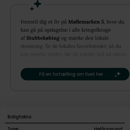
I roligt og børnevenligt kvarter i Stubbekøbing find
du denne grund, herfra er der gå- og cykelafstand t
både indkøbsmuligheder, skole, daginstitutioner og
Forestil dig et liv på
Møllemarken 5
, hvor du
sportsfaciliteter.
kan gå på opdagelse i alle kringelkroge
af
Stubbekøbing
og mærke den lokale
Fra Stubbekøbing er der kun ca. 20 minutters kørsel
stemning. Se de lokales favoritsteder, så du
Nykøbing Falster, hvor der findes gode
kan mærke stedet, før du træder ind ad døren,
indkøbsmuligheder, masser af uddannelsessteder o
baseret på det, der er vigtigst for dig.​
meget mere. Derudover er Stubbekøbing i kort afst
Få en fortælling om livet her
til motorvejen om enten man skal nord på mod
København eller syd på mod Rødbyhavn.
Kom forbi grunden og oplev stemningen i
Stubbekøbing og omegn.
Boligfakta
Type
Helårsgrund