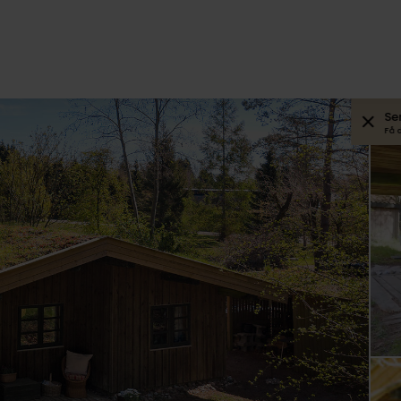
Se
Få 