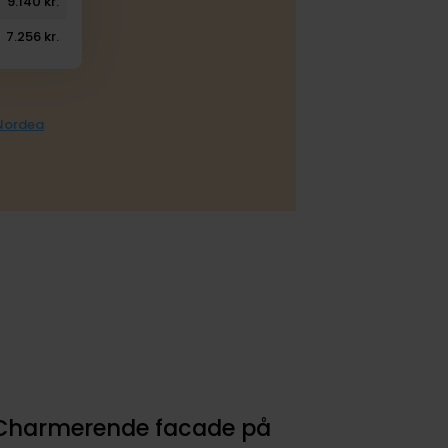
9.140 kr.
7.256 kr.
 Nordea
Charmerende facade på