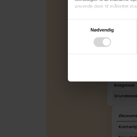
anvende dem til målrettet mark
Udbudsfo
Ved at klikke på ”OK” giver d
Varmekilde
Consent
tilbagekalde dit samtykke ved 
Nødvendig
Selection
Byggeår
finder du i vores
privatlivspo
Rum
Bad
Toilet
Plan
Boligareal
Grundarea
Økonom
Kontantp