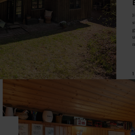
H
s
g
u
m
1