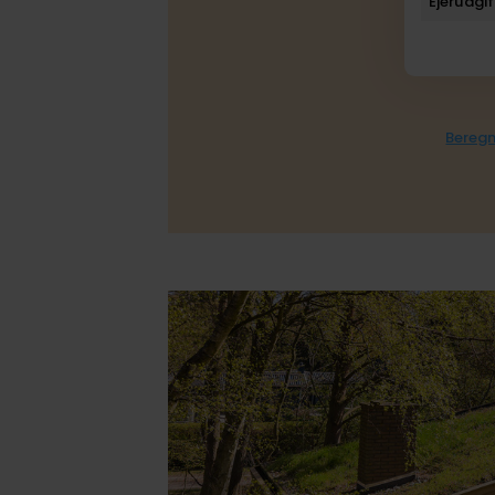
Ejerudgif
Beregn