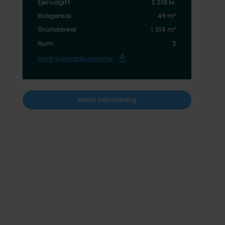
Ejerudgift
2.218 kr.
Boligareal
49 m²
Grundareal
1.314 m²
Rum
2
Hent salgsdokumenter
Bestil fremvisning