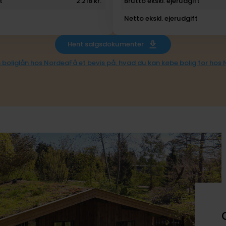
t
2.218 kr.
Brutto ekskl. ejerudgift
Netto ekskl. ejerudgift
Hent salgsdokumenter
 boliglån hos Nordea
Få et bevis på, hvad du kan købe bolig for hos