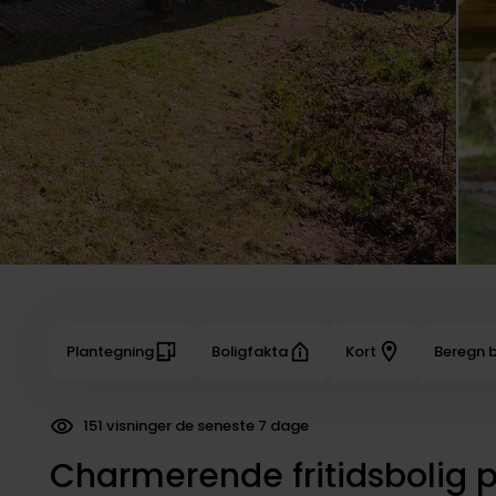
Plantegning
Boligfakta
Kort
Beregn b
44 dokumenter downloadet
Charmerende fritidsbolig 