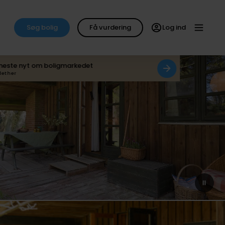
Søg bolig
Få vurdering
Log ind
neste nyt om boligmarkedet
det her