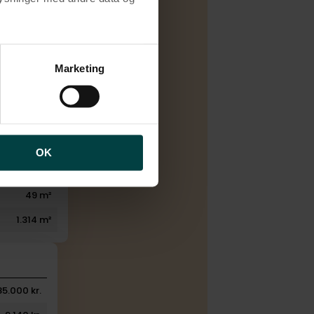
Salg
brugen af cookies samt
Elvarme
ng af personoplysninger
Marketing
1982
2
1
1
OK
1
49 m²
1.314 m²
85.000 kr.