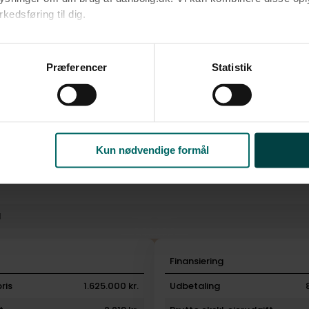
edsføring til dig.​
rm
u samtykke til alle formål. Du kan til enhver tid læse mere om 
at følge linket til vores
cookiepolitik
. Oplysninger om behandli
Præferencer
Statistik
litik
.
Kun nødvendige formål
l
i
Finansiering
ris
1.625.000 kr.
Udbetaling