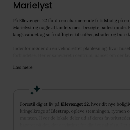
Marielyst
På Ellevænget 22 får du en charmerende fritidsbolig på e
Marielyst og nogle af landets mest besøgte badestrande. 
langs vandet og små udflugter til caféer, isboder og butikk
Indenfor møder du en velindrettet planløsning, hvor hus
forbindelse. Her er samværet i centrum, uanset om der lave
synlige bjælker og sprossede vinduer skaber en varm og a
Læs mere
Soveværelset ligger praktisk i nærheden af badeværelset o
atmosfære, der indbyder til hvile efter en dag ved strande
som giver god opbevaringsplads og en funktionel udnyttels
håndvask og følger den gennemførte stil.
Forestil dig et liv på
Ellevænget 22
, hvor dit nye boligl
kringelkroge af
Idestrup
, opleve stemningen, rytmen og
Fra opholdsrummet fører en trappe op til hemsen, som give
mursten. Hvor de lokale deler ud af deres favoritstede
til gæster, ekstra opholdsrum eller leg – uden at ændre p
baseret på det, der er vigtigst for dig i et nabolag. Det 