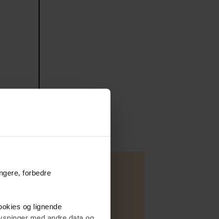
ungere, forbedre
cookies og lignende
plysninger med andre data og
Fritidsbolig