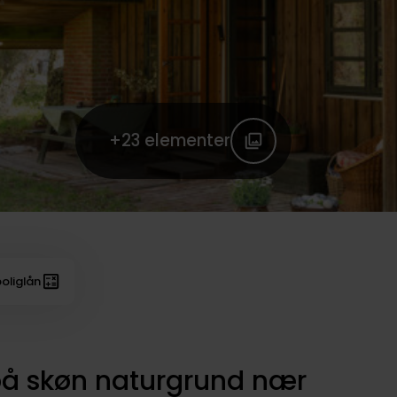
+23
elementer
oliglån
på skøn naturgrund nær