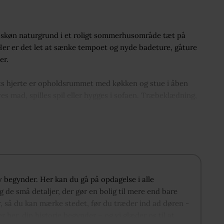
n skøn naturgrund i et roligt sommerhusområde tæt på
Her er det let at sænke tempoet og nyde badeture, gåture
er.
ets hjerte er opholdsrummet med køkken og stue i åben
s mad, spilles spil eller hygges i sofaen. Træbeklædning,
fslappet sommerhusstemning, som går igen i hele boligen.
g har plads til dobbeltseng. Trævæggene giver en rolig
n eller i haven. I soveværelset er der indbyggede skabe,
e af boligarealet. Badeværelset har bruseniche, toilet og
iv begynder. Her kan du gå på opdagelse i alle
 de små detaljer, der gør en bolig til mere end bare
r en ekstra, hyggelig plads, der kan bruges efter behov –
r, så du kan mærke stedet, før du træder ind ad døren -
å husets enkle og harmoniske udtryk.
er her, din historie begynder – og vi glæder os til at