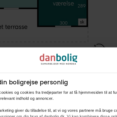
in boligrejse personlig​
ookies og cookies fra tredjeparter for at få hjemmesiden til at f
relevant indhold og annoncer.​
rketing giver du tilladelse til, at vi og vores partnere må bruge 
oplysninger om din brug af danbolig.dk. Vi kan kombinere disse o