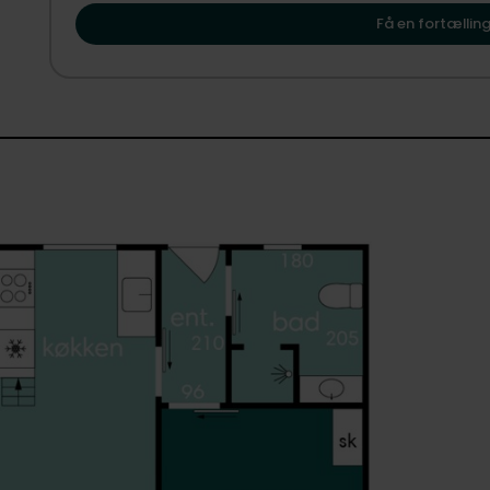
vise dig, hvordan Idestrup kan danne rammen om dit næ
Udenfor fortsætter oplevelsen af naturgrund med beplantn
Få en fortælling
og skygge. Huset har træbeklædning, der falder naturligt 
udearealer giver en særlig stemning allerede ved ankomsten
grund, så du kan nyde fuglesang, duften af skovbund og års
Fra opholdsrummet er der direkte udgang til en sydvendt,
opholdsrum i sommerhalvåret. Her sidder du i læ, kan spis
og stue, så samspillet mellem inde og ude bliver en naturli
Området omkring Idestrup byder på indkøb og nødvendige f
motorvej, hvilket gør det let at bruge huset året rundt. Du
natur og ægte sommerhusstemning samlet ét sted – en fi
fra hverdagen år efter år.