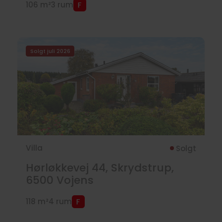
106 m²
3 rum
Solgt juli 2026
Villa
Solgt
Hørløkkevej 44, Skrydstrup,
6500
Vojens
118 m²
4 rum