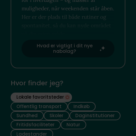
muligheder, når weekenden står åben.
Her er der plads til både rutiner og
spontanitet, så du kan nyde området
på din egen måde.
Hvad er vigtigt i dit nye
nabolag?
Hvor finder jeg?
Lokale favoritsteder
Offentlig transport
Indkøb
Sundhed
Skoler
Daginstitutioner
Fritidsfaciliteter
Natur
Ladestander