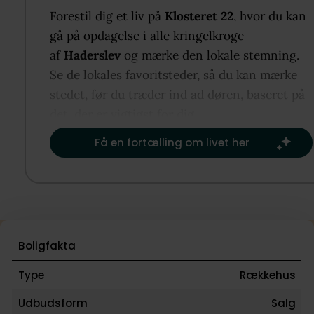
stemning og vidner om husets historie og den hand
Forestil dig et liv på
Klosteret 22
, hvor du kan
der gennem århundreder har præget Østersøregion
gå på opdagelse i alle kringelkroge
Ejendommen er samtidig energioptimeret og har et
af
Haderslev
og mærke den lokale stemning.
nyere gennemfarvet tegltag fra 2011, hvilket gør de
Se de lokales favoritsteder, så du kan mærke
både økonomisk og komfortabel at bo i.
stedet, før du træder ind ad døren, baseret på
det, der er vigtigst for dig.​
Få en fortælling om livet her
Boligfakta
Type
Rækkehus
Udbudsform
Salg