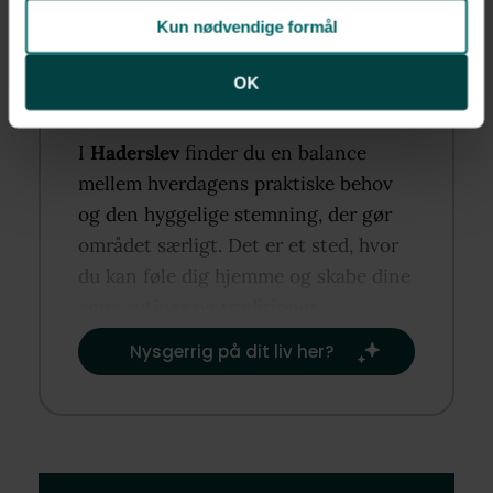
Kun nødvendige formål
OK
I
Haderslev
finder du en balance
mellem hverdagens praktiske behov
og den hyggelige stemning, der gør
området særligt. Det er et sted, hvor
du kan føle dig hjemme og skabe dine
egne rutiner og traditioner.​
Nysgerrig på dit liv her?​