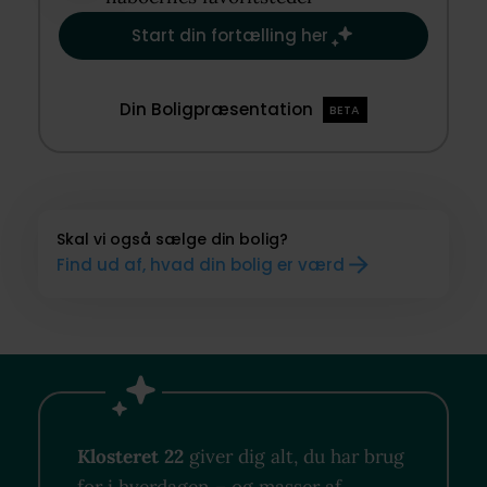
Start din fortælling her
Din Boligpræsentation
BETA
Skal vi også sælge din bolig?
Find ud af, hvad din bolig er værd
Klosteret 22
giver dig alt, du har brug
for i hverdagen – og masser af