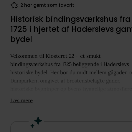
2 har gemt som favorit
34 dokumenter downloadet
Historisk bindingsværkshus fra
1725 i hjertet af Haderslevs ga
bydel
Velkommen til Klosteret 22 – et smukt
bindingsværkshus fra 1725 beliggende i Haderslevs
historiske bydel. Her bor du midt mellem gågaden 
Damparken, omgivet af brostensbelagte gader,
historiske bygninger og byens hyggelige atmosfære
Boligen rummer 145 m² fordelt over halvandet plan.
Læs mere
dag byder huset på tre soveværelser, to store stuer,
hyggeligt køkken placeret centralt i hjemmet, et
badeværelse samt et gæstetoilet. De synlige
loftsbjælker af pommersk fyr skaber en autentisk