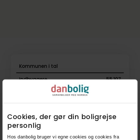
Kommunen i tal
Indbyggere
55.107
Skatteprocent
26,3%
Grundskyld
12,7‰
Cookies, der gør din boligrejse
Kirkeskat
0,95%
personlig​
Kilde: Boligsiden og Geomatic
Hos danbolig bruger vi egne cookies og cookies fra