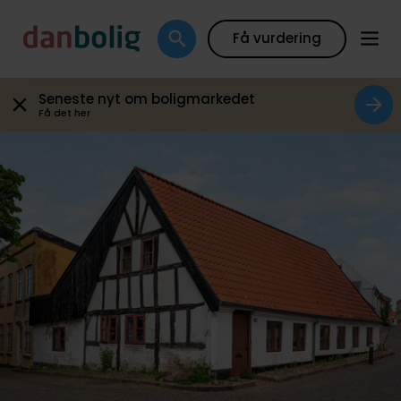
Galleri
Boligfakta
Kort
Beregn boliglån
Få vurdering
Seneste nyt om boligmarkedet
Få det her