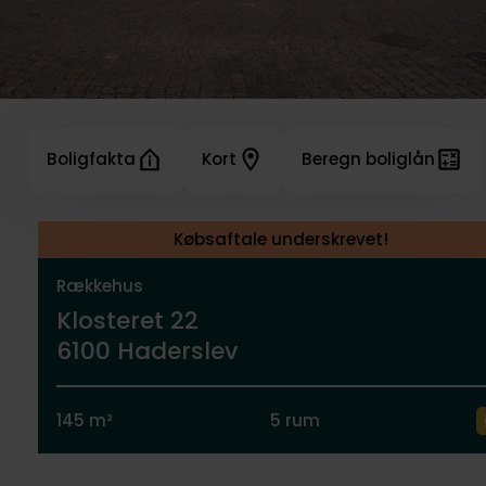
Boligfakta
Kort
Beregn boliglån
Købsaftale underskrevet!
Rækkehus
Klosteret 22
6100 Haderslev
145 m²
5 rum