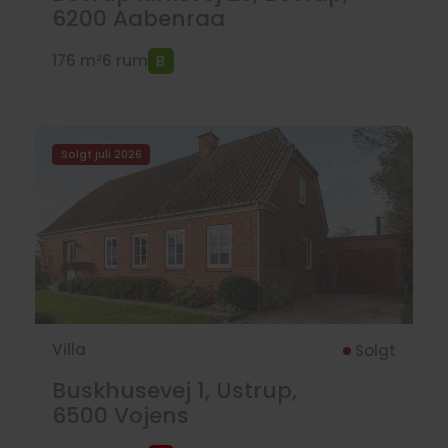
6200
Aabenraa
176 m²
6 rum
Solgt juli 2026
Villa
Solgt
Buskhusevej 1, Ustrup,
6500
Vojens