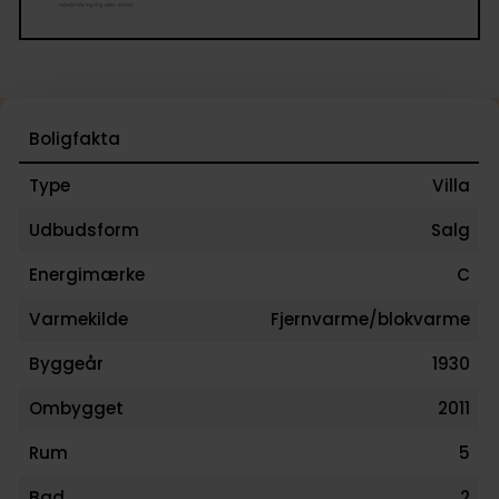
Boligfakta
Type
Villa
Udbudsform
Salg
Energimærke
C
Varmekilde
Fjernvarme/blokvarme
Byggeår
1930
Ombygget
2011
Rum
5
Bad
2