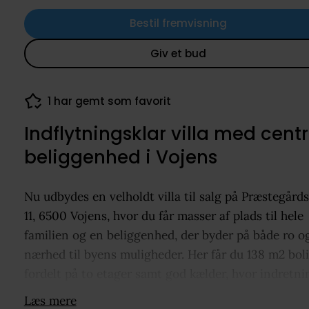
Bestil fremvisning
Giv et bud
23 visninger de seneste 7 dage
Indflytningsklar villa med centr
beliggenhed i Vojens
Nu udbydes en velholdt villa til salg på Præstegårds
11, 6500 Vojens, hvor du får masser af plads til hele
familien og en beliggenhed, der byder på både ro o
nærhed til byens muligheder. Her får du 138 m2 bol
fordelt på to etager samt god kælder, hvor indretn
er gennemtænkt og indbydende fra første øjeblik.
Læs mere