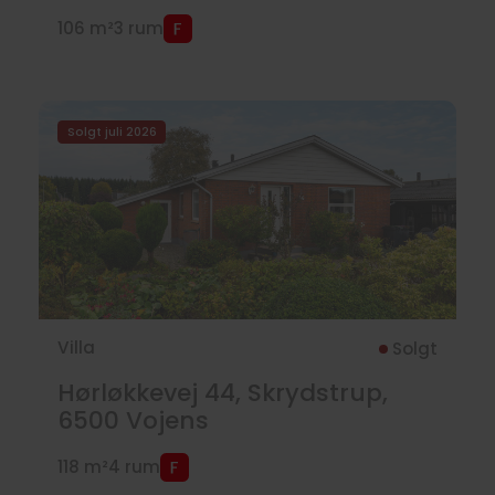
106 m²
3 rum
Solgt juli 2026
Villa
Solgt
Hørløkkevej 44, Skrydstrup,
6500
Vojens
118 m²
4 rum