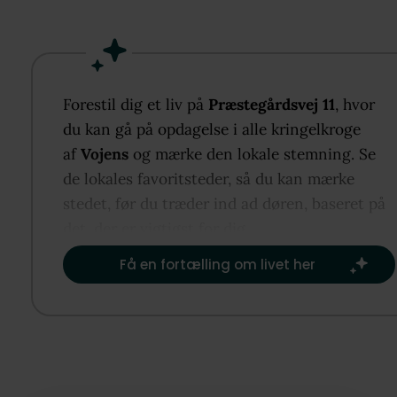
Køkken-alrum har stilrene klinker og åbent forløb t
spiseafdelingen, og der er adgang til en sydvendt,
overdækket terrasse, hvor udelivet kan nydes. Villa
rummer to badeværelser, det ene med spa, fire god
soveværelser og en rummelig stue med dejligt vue t
Forestil dig et liv på
Præstegårdsvej 11
, hvor
haven. Fjernvarme sikrer nem hverdag, og der er b
du kan gå på opdagelse i alle kringelkroge
garage og carport. Placeringen er central med kort
af
Vojens
og mærke den lokale stemning. Se
afstand til skole, indkøb, fritidsaktiviteter og trygg
de lokales favoritsteder, så du kan mærke
stisystemer.
stedet, før du træder ind ad døren, baseret på
det, der er vigtigst for dig.​
Få en fortælling om livet her