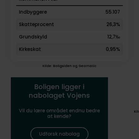
Indbyggere
55.107
Skatteprocent
26,3%
Grundskyld
12,7‰
Kirkeskat
0,95%
Kilde: Boligsiden og Geomatic
Boligen ligger i
nabolaget Vojens
Vil du lære området endnu bedre
Ki
at kende?
Udforsk nabolag