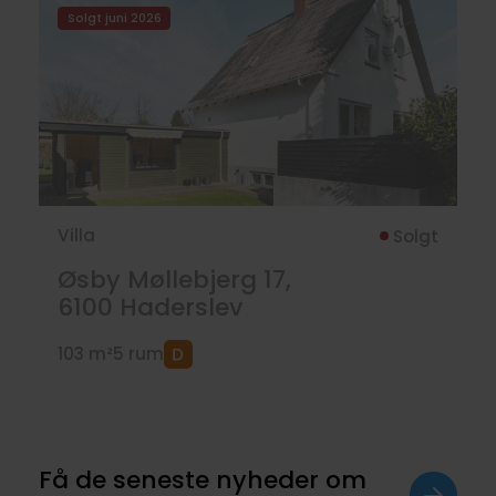
Solgt juni 2026
Villa
Solgt
Øsby Møllebjerg 17,
6100
Haderslev
103 m²
5 rum
Få de seneste nyheder om