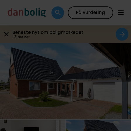
Galleri
Plantegning
Boligfakta
Kort
Beregn
Få vurdering
Seneste nyt om boligmarkedet
Få det her