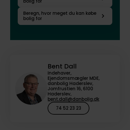
bolig for
Beregn, hvor meget du kan købe
bolig for
Bent Dall
Indehaver,
Ejendomsmægler MDE,
danbolig Haderslev,
Jomfrustien 16, 6100
Haderslev,
bent.dall@danbolig.dk
74 52 23 23