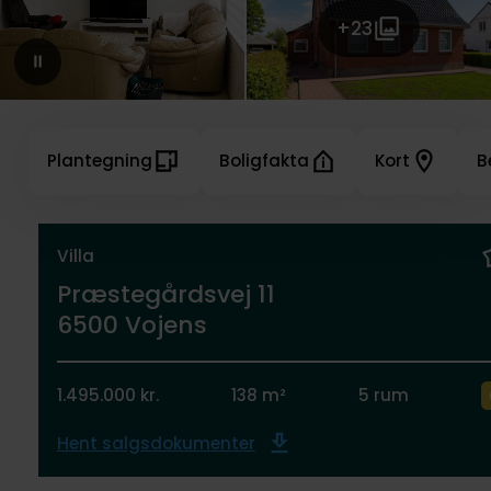
+23
Plantegning
Boligfakta
Kort
B
Villa
Præstegårdsvej 11
6500 Vojens
1.495.000 kr.
138 m²
5 rum
Hent salgsdokumenter