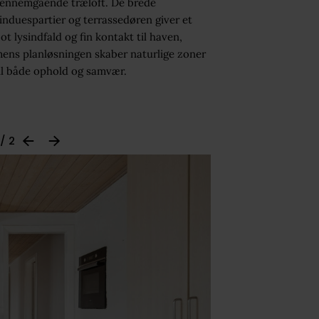
ennemgående træloft. De brede
induespartier og terrassedøren giver et
lot lysindfald og fin kontakt til haven,
ens planløsningen skaber naturlige zoner
il både ophold og samvær.
 / 2