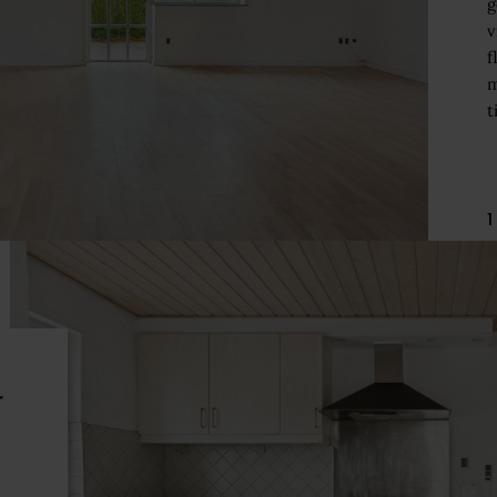
g
v
f
m
t
1
r