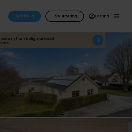
Søg bolig
Få vurdering
Log ind
neste nyt om boligmarkedet
det her