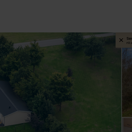
Se
Få 