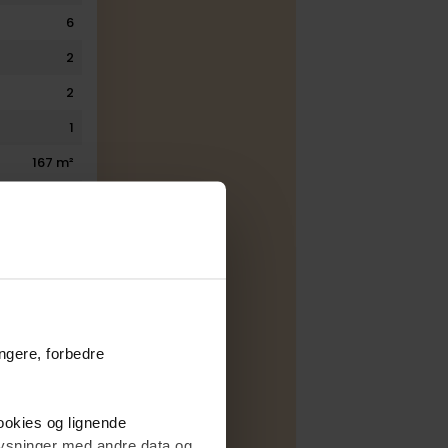
6
2
2
1
167 m²
43 m²
160 m²
1.511 m²
ungere, forbedre
85.000 kr.
9.415 kr.
cookies og lignende
7.478 kr.
plysninger med andre data og