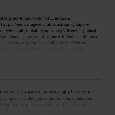
til salg, der forener skøn natur, moderne
 tæt på Vojens, omgivet af åbne marker og kuperet
l byliv, skole, indkøb og motorvej. Villaen har pudsede
rkerne med sydvestvendt terrasse. Indenfor er der entré
kkenalrum og stor stue ligger i åben forbindelse med
ulvvarme, badeværelse med badekar og rummelige
else. Garagebygningen på 160 kvadratmeter rummer plads
værksted, hobby, hjemmegym eller en afdeling til større børn
 landskabet. Solceller på 6 kW bidrager positivt til
it nye boligliv begynder. Her kan du gå på opdagelse i
men og de små detaljer, der gør en bolig til mere end
steder, så du kan mærke stedet, før du træder ind ad
lag. Det er her, din historie begynder – og vi glæder os