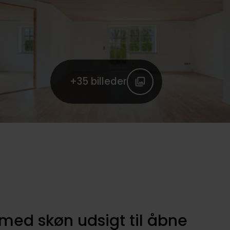
+35
billeder
med skøn udsigt til åbne