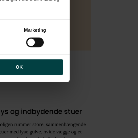
brugen af cookies samt
 Nordea
ng af personoplysninger
Marketing
OK
Lys og indbydende stuer
oligen rummer store, sammenhængende
tuer med lyse gulve, hvide vægge og et