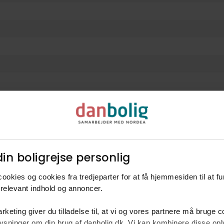
l
in boligrejse personlig​
i
Finansiering
ookies og cookies fra tredjeparter for at få hjemmesiden til at f
ris
1.695.000 kr.
Udbetaling
relevant indhold og annoncer.​
t
1.780 kr.
Brutto ekskl. ejerudgift
rketing giver du tilladelse til, at vi og vores partnere må bruge 
Netto ekskl. ejerudgift
oplysninger om din brug af danbolig.dk. Vi kan kombinere disse o