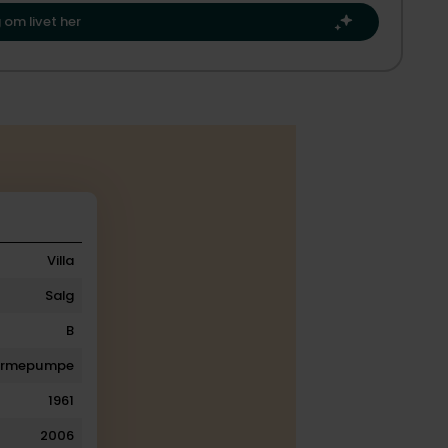
 dit næste kapitel.​
 om livet her
Villa
Salg
B
armepumpe
1961
2006