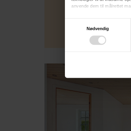
anvende dem til målrettet mark
Ved at klikke på ”OK” giver d
Consent
Beregn
tilbagekalde dit samtykke ved 
Nødvendig
Selection
finder du i vores
privatlivspo