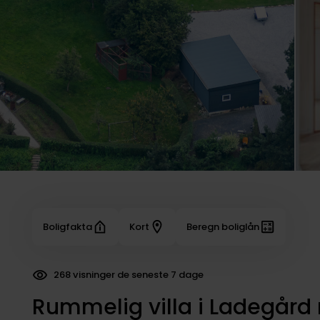
Boligfakta
Kort
Beregn boliglån
268 visninger de seneste 7 dage
79 dokumenter downloadet
Rummelig villa i Ladegård 