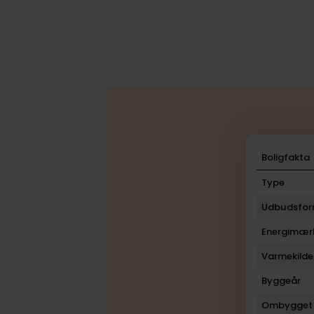
Boligfakta
Type
Udbudsfo
Energimær
Varmekilde
Byggeår
Ombygget