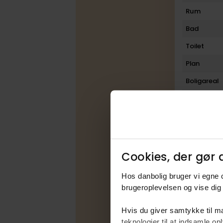
Rum
Bad
Toilet
Plan
Boligareal
Kælder
Garage
Grundarea
Cookies, der gør d
Økonom
Hos danbolig bruger vi egne c
Kontantp
brugeroplevelsen og vise dig 
Ejerudgif
Hvis du giver samtykke til ma
teknologier til at indsamle 