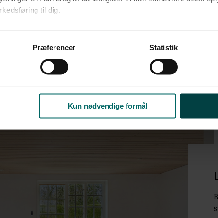
edsføring til dig.​
Hent salgsdokumenter
u samtykke til alle formål. Du kan til enhver tid læse mere om 
 boliglån hos Nordea
Få et bevis på, hvad du kan købe bolig for hos
at følge linket til vores
cookiepolitik
. Oplysninger om behandli
Præferencer
Statistik
litik
.
Kun nødvendige formål
B
s