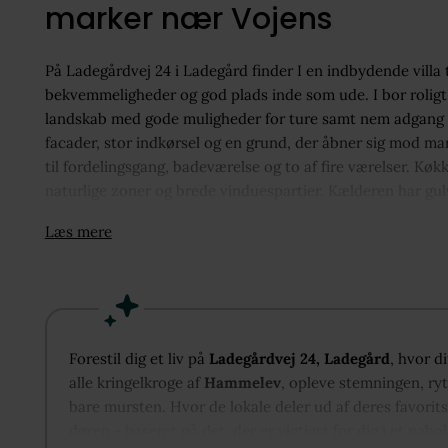
marker nær Vojens
På Ladegårdvej 24 i Ladegård finder I en indbydende villa 
bekvemmeligheder og god plads inde som ude. I bor roligt
landskab med gode muligheder for ture samt nem adgang ti
facader, stor indkørsel og en grund, der åbner sig mod ma
til fordelingsgang, badeværelse og to af fire værelser. Kø
naturlige zoner og brede vinduespartier. Kælderen har g
disponible rum, heraf 27 kvadratmeter godkendt til bebo
Læs mere
til flere biler, disponible rum og badeværelse, oplagt til 
eller gæster. Udendørs får I en skøn grund med udsigt over
energiregnskabet.
Forestil dig et liv på
Ladegårdvej 24, Ladegård
, hvor d
alle kringelkroge af
Hammelev
, opleve stemningen, ryt
bare mursten. Hvor de lokale deler ud af deres favorit
døren - baseret på det, der er vigtigst for dig i et nabo