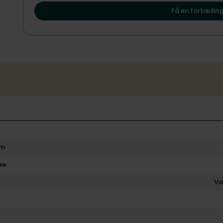
til at vise dig, hvordan Hammelev kan danne rammen om
Få en fortælling
rm
ke
V