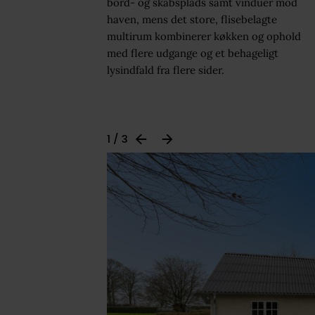
bord- og skabsplads samt vinduer mod
haven, mens det store, flisebelagte
multirum kombinerer køkken og ophold
med flere udgange og et behageligt
lysindfald fra flere sider.
1 / 3