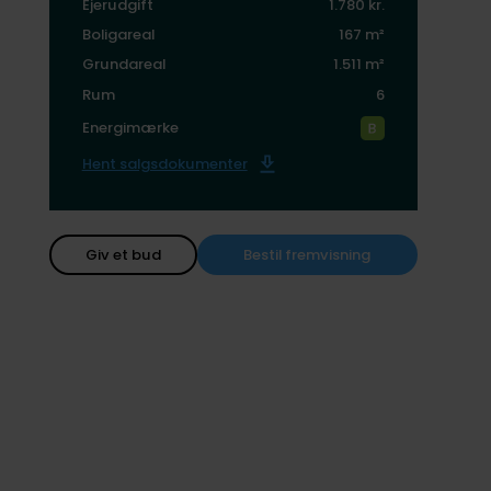
Ejerudgift
1.780 kr.
Boligareal
167 m²
Grundareal
1.511 m²
Rum
6
Energimærke
Hent salgsdokumenter
Giv et bud
Bestil fremvisning