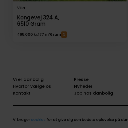
Villa
Kongevej 324 A,
6510
Gram
495.000 kr.
177 m²
6 rum
Vi er danbolig
Presse
Hvorfor vælge os
Nyheder
Kontakt
Job hos danbolig
Vi bruger
cookies
for at give dig den bedste oplevelse på dan