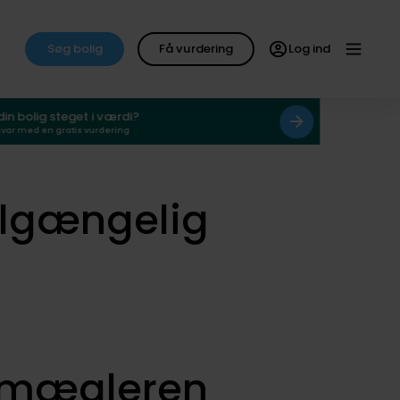
Søg bolig
Få vurdering
Log ind
 din bolig steget i værdi?
svar med en gratis vurdering
ilgængelig
smægleren