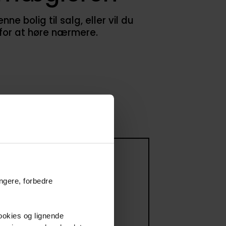
 bolig til salg, eller vil du
 for at høre nærmere.
 til salg
ungere, forbedre
ommer til salg
cookies og lignende