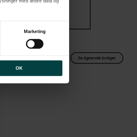
plysninger med andre data og
brugen af cookies samt
ng af personoplysninger
Marketing
Se lignende boliger
OK