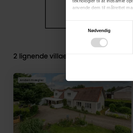
teknologier til at indsamle 
anvende dem til målrettet mark
Ved at klikke på ”OK” giver d
Consent
tilbagekalde dit samtykke ved 
Nødvendig
Selection
finder du i vores
privatlivspo
2 lignende villaer i nærheden til 4
Anden mægler