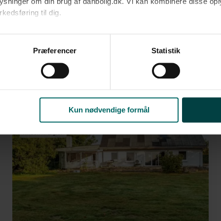
oplysninger om din brug af danbolig.dk. Vi kan kombinere disse o
Ja tak
edsføring til dig.​
Opret med egne
u samtykke til alle formål. Du kan til enhver tid læse mere om 
at følge linket til vores
cookiepolitik
. Oplysninger om behandli
Præferencer
Statistik
litik
.
2
00.000-600.000 kr. på omkring 177 m
Kun nødvendige formål
Anden mægler