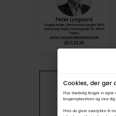
Peter Lysgaard
Daglig leder, Ejendomsmægler MDE
danbolig Vejen, Nørregade 32, 6600
Vejen,
peter.lysgaard@danbolig.dk
29 11 22 26
Cookies, der gør d
Få beske
Hos danbolig bruger vi egne c
Opret en søge
brugeroplevelsen og vise dig 
Hvis du giver samtykke til ma