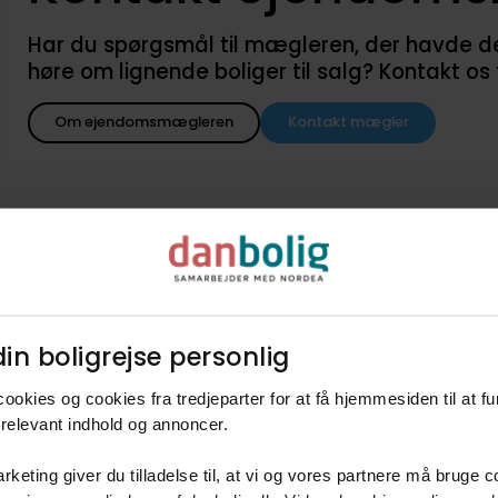
Har du spørgsmål til mægleren, der havde denne
høre om lignende boliger til salg? Kontakt os
Om ejendomsmægleren
Kontakt mægler
in boligrejse personlig​
d når lignende boliger kommer
ookies og cookies fra tredjeparter for at få hjemmesiden til at f
agent i danboligs køberkartotek og få besked når nye boliger k
relevant indhold og annoncer.​
6510
150 - 200 m2
Villa
400.000 kr. - 600.000 kr.
rketing giver du tilladelse til, at vi og vores partnere må bruge 