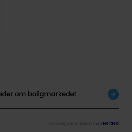
heder om boligmarkedet
danbolig samarbejder med
Nordea