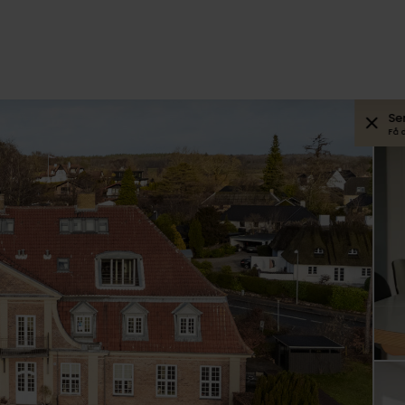
Se
Få 