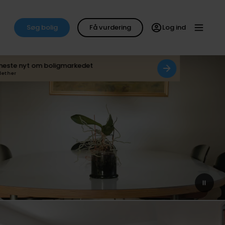
Søg bolig
Få vurdering
Log ind
neste nyt om boligmarkedet
det her