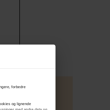
ungere, forbedre
cookies og lignende
plysninger med andre data og
Lejlighed