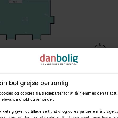
in boligrejse personlig​
ookies og cookies fra tredjeparter for at få hjemmesiden til at f
relevant indhold og annoncer.​
rketing giver du tilladelse til, at vi og vores partnere må bruge 
oplysninger om din brug af danbolig.dk. Vi kan kombinere disse o