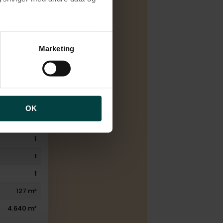
Salg
brugen af cookies samt
C
ng af personoplysninger
Marketing
Naturgas
1917
2010
1.
OK
2
1
1
1
127 m²
4.640 m²