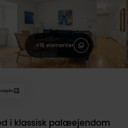
+18
elementer
oliglån
ed i klassisk palæejendom