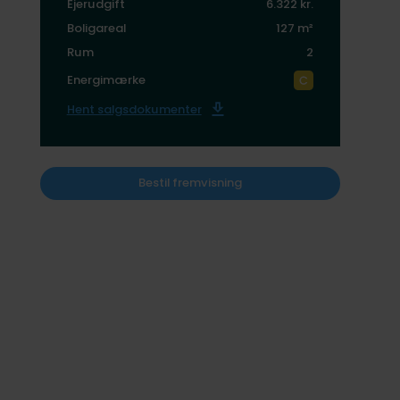
Ejerudgift
6.322 kr.
Boligareal
127 m²
Rum
2
Energimærke
Hent salgsdokumenter
Bestil fremvisning