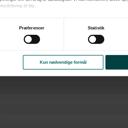
edsføring til dig.​
rm
u samtykke til alle formål. Du kan til enhver tid læse mere om 
ke
at følge linket til vores
cookiepolitik
. Oplysninger om behandli
Præferencer
Statistik
litik
.
Kun nødvendige formål
l