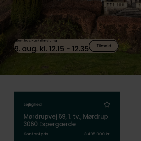
Åbent hus. Husk tilmelding
Tilmeld
9. aug. kl. 12.15 - 12.35
Lejlighed
Mørdrupvej 69, 1. tv., Mørdrup
3060 Espergærde
Kontantpris
3.495.000 kr.