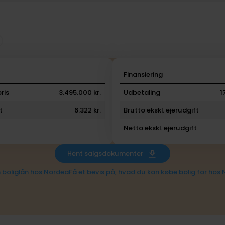
i
Finansiering
ris
3.495.000 kr.
Udbetaling
1
t
6.322 kr.
Brutto ekskl. ejerudgift
Netto ekskl. ejerudgift
Hent salgsdokumenter
 boliglån hos Nordea
Få et bevis på, hvad du kan købe bolig for hos