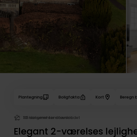
Plantegning
Boligfakta
Kort
Beregn b
32 har gemt som favorit
Elegant 2-værelses lejligh