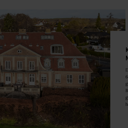
D
6
g
B
g
h