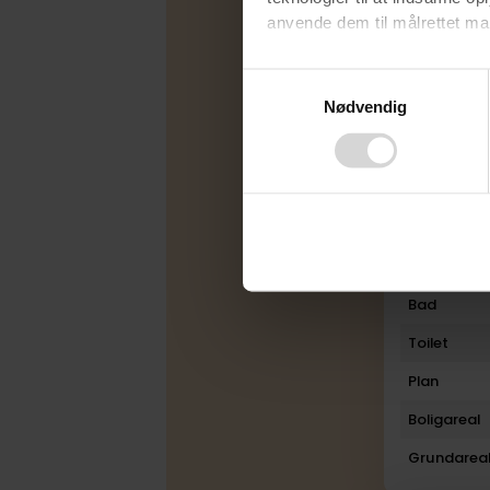
anvende dem til målrettet mark
Udbudsfo
Ved at klikke på ”OK” giver d
Energimær
Consent
tilbagekalde dit samtykke ved 
Nødvendig
Selection
Varmekilde
finder du i vores
privatlivspo
Byggeår
Ombygget
Etage
Rum
Bad
Toilet
Plan
Boligareal
Grundarea