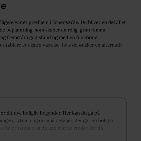
de
dligere var et pigehjem i Espergærde. Du bliver en del af et
ende beplantning, som skaber en rolig, grøn ramme –
² og fremstår i god stand og med en funktionel,
etablere et ekstra værelse, hvis du ønsker en alternativ
 og leder ind til den store stue, som er boligens centrale
sebord til hverdag og gæster. Vinduer mod syd giver et
 der adgang til et mindre fordelingsafsnit, som samler
mellem opholdszonen og de mere private rum.
lukke af for madlavningen. Indretningen med bordplads
vor dit nye boligliv begynder. Her kan du gå på
sforhold til både daglig madlavning og større
ingen, rytmen og de små detaljer, der gør en bolig til
servering enkel og hverdagen overskuelig.
s favoritsteder, så du kan mærke stedet, før du
r dig i et nabolag. Det er her, din historie begynder –
ed rolig placering væk fra opholdszonen, hvor der er let