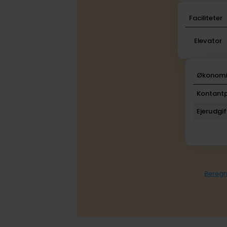
Faciliteter
Elevator
Økonom
Kontantp
Ejerudgif
Beregn