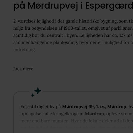
på Mørdrupvej i Espergær
2-værelses lejlighed i det gamle historiske bygning, som ti
miljø fra begyndelsen af 1900-tallet, omgivet af parklign
samtidig bor du centralt i byen. Lejligheden har ca. 127 m
sammenhængende planløsning, hvor der er mulighed for at 
indretning.
Entréen fungerer som praktisk overgang mellem ude og inde
Læs mere
opholdsrum. Her er god plads til både sofaafdeling og spi
behageligt lysindfald og en venlig atmosfære. Fra stuen er
resten af boligens rum og markerer en tydelig opdeling 
Køkkenet ligger tæt på stuen som separat rum, så du kan 
Forestil dig et liv på
Mørdrupvej 69, 1. tv., Mørdrup
, h
langs væggene samt over- og underskabe giver gode arbejd
opdagelse i alle kringelkroge af
Mørdrup
, opleve stemn
arrangementer. Den korte afstand til spiseafdelingen gør 
mere end bare mursten. Hvor de lokale deler ud af dere
træder ind ad døren - baseret på det, der er vigtigst fo
Soveafdelingen består af et rummeligt værelse mod nord m