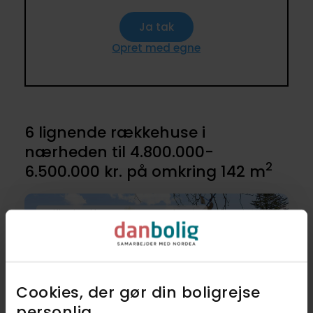
Ja tak
Opret med egne
6 lignende rækkehuse i
nærheden til 4.800.000-
2
6.500.000 kr. på omkring 142 m
Indflytningsklart, ugenert og gode naboer
Cookies, der gør din boligrejse
personlig​