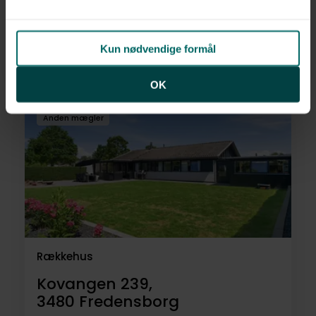
Kovangen 212,
3480
Fredensborg
Kun nødvendige formål
4.995.000 kr.
138 m²
5 rum
OK
Anden mægler
Rækkehus
Kovangen 239,
3480
Fredensborg