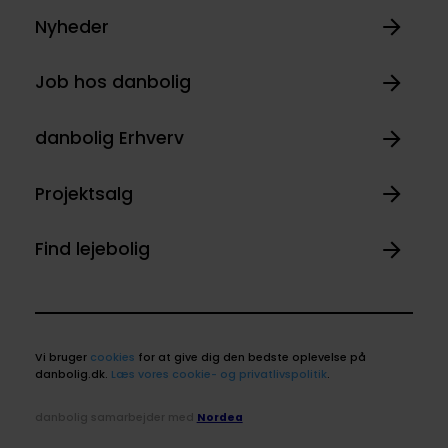
Nyheder
Job hos danbolig
danbolig Erhverv
Projektsalg
Find lejebolig
Vi bruger
cookies
for at give dig den bedste oplevelse på
danbolig.dk.
Læs vores cookie- og privatlivspolitik
.
danbolig samarbejder med
Nordea