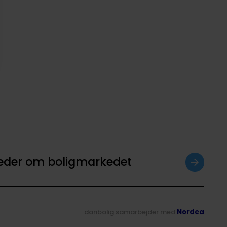
heder om boligmarkedet
danbolig samarbejder med
Nordea