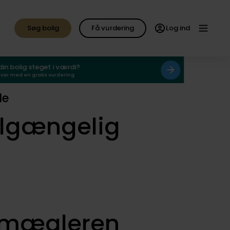
Søg bolig
Få vurdering
Log ind
 din bolig steget i værdi?
svar med en gratis vurdering
de
ilgængelig
smægleren