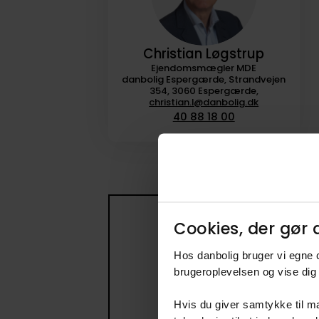
Christian Løgstrup
Ejendomsmægler MDE
danbolig Espergærde, Strandvejen
354, 3060 Espergærde,
christian.l@danbolig.dk
40 88 18 00
Cookies, der gør d
Få beske
Hos danbolig bruger vi egne c
Opret en søge
brugeroplevelsen og vise dig 
Hvis du giver samtykke til ma