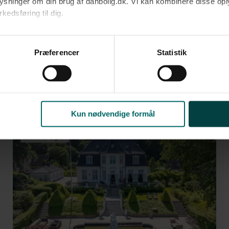
oplysninger om din brug af danbolig.dk. Vi kan kombinere disse o
Ja tak
edsføring til dig.​
Opret med egne
u samtykke til alle formål. Du kan til enhver tid læse mere om 
at følge linket til vores
cookiepolitik
. Oplysninger om behandli
Præferencer
Statistik
litik
.
1.600.000-56.300.000 kr. på omkring 377 
Kun nødvendige formål
Anden mægler