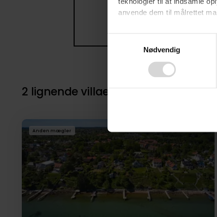
teknologier til at indsamle 
anvende dem til målrettet mark
Ved at klikke på ”OK” giver d
Consent
tilbagekalde dit samtykke ved 
Nødvendig
Selection
finder du i vores
privatlivspo
2 lignende villaer i nærheden til 4
Anden mægler