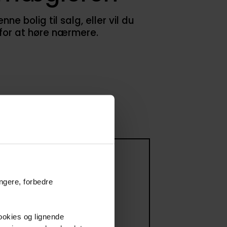
 bolig til salg, eller vil du
 for at høre nærmere.
 til salg
ungere, forbedre
ommer til salg
cookies og lignende