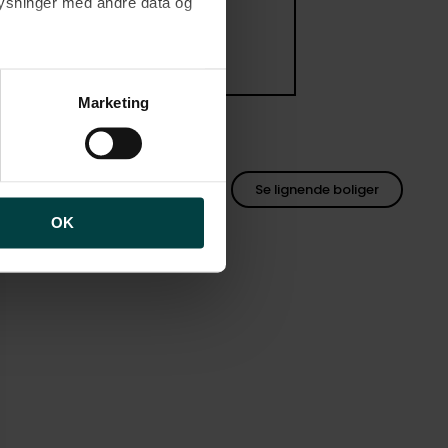
plysninger med andre data og
brugen af cookies samt
ng af personoplysninger
Marketing
2
m
Se lignende boliger
OK