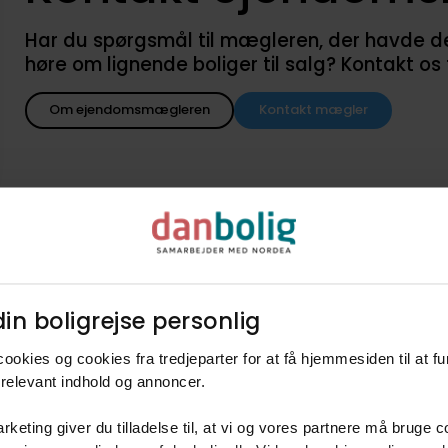
Har du spørgsmål til mægleren, der havde denne
høre om lignende boliger til salg? Kontakt os
Om ejendomsmægleren
Kontakt mægler
in boligrejse personlig​
d når lignende boliger kommer
ookies og cookies fra tredjeparter for at få hjemmesiden til at f
agent i danboligs køberkartotek og få besked når nye boliger k
relevant indhold og annoncer.​
3060
320 - 430 m2
Villa
41.600.000 kr. - 56.300.000 kr.
rketing giver du tilladelse til, at vi og vores partnere må bruge 