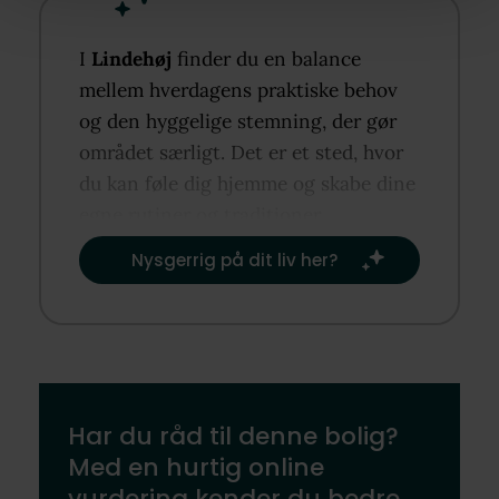
I
Lindehøj
finder du en balance
mellem hverdagens praktiske behov
og den hyggelige stemning, der gør
området særligt. Det er et sted, hvor
du kan føle dig hjemme og skabe dine
egne rutiner og traditioner.​
Nysgerrig på dit liv her?​
Har du råd til denne bolig?
Med en hurtig online
vurdering kender du bedre