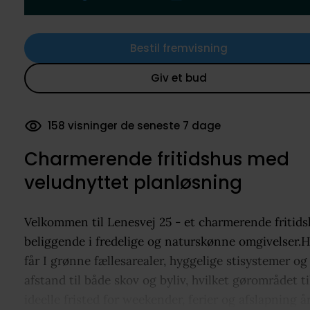
Bestil fremvisning
Giv et bud
158 visninger de seneste 7 dage
Charmerende fritidshus med
veludnyttet planløsning
Velkommen til Lenesvej 25 - et charmerende fritids
beliggende i fredelige og naturskønne omgivelser.H
får I grønne fællesarealer, hyggelige stisystemer og
afstand til både skov og byliv, hvilket gørområdet ti
ideelle fristed for weekender, ferier og afslapning å