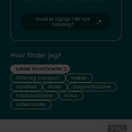
så du kan nyde området på din egen
måde.
Hvad er vigtigt i dit nye
nabolag?
Hvor finder jeg?
Lokale favoritsteder
Offentlig transport
Indkøb
Sundhed
Skoler
Daginstitutioner
Fritidsfaciliteter
Natur
Ladestander