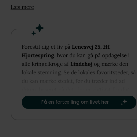
rundt.
Læs mere
Det sorte træhus byder på en veludnyttet planløsn
med to gode værelser samt en rummelig hems, derg
ekstra kvadratmetre der kan benyttes til blandt an
opbevaring og gør boligen særligt attraktiv forbåde
Forestil dig et liv på
Lenesvej 25, Hf.
børnefamilien og parret, der ønsker plads til
Hjortespring
, hvor du kan gå på opdagelse i
overnattende gæster.
alle kringelkroge af
Lindehøj
og mærke den
lokale stemning. Se de lokales favoritsteder, så
Indretningen rummer entré, et pænt badeværelse 
du kan mærke stedet, før du træder ind ad
bruseniche, to regulære værelser samt et køkken iå
døren, baseret på det, der er vigtigst for dig.​
forbindelse med opholdsstuen. Her skaber de store
Få en fortælling om livet her
opholdsrum en hyggelig ramme om samværetmed p
til både spiseafdeling og sofaarrangement. Den sto
hems tilfører boligen ekstra anvendeligekvadratme
og giver en helt særlig rumfornemmelse.