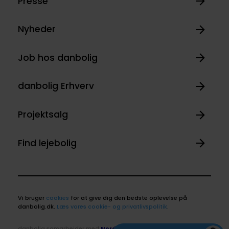
Presse
Nyheder
Job hos danbolig
danbolig Erhverv
Projektsalg
Find lejebolig
Vi bruger
cookies
for at give dig den bedste oplevelse på
danbolig.dk.
Læs vores cookie- og privatlivspolitik
.
danbolig samarbejder med
Nordea