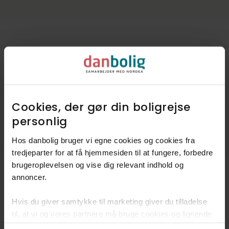
Kommunen i tal
Indbyggere
32.157
Cookies, der gør din boligrejse
Skatteprocent
23,7%
personlig​
Grundskyld
5,4‰
Hos danbolig bruger vi egne cookies og cookies fra
Kirkeskat
0,8%
tredjeparter for at få hjemmesiden til at fungere, forbedre
brugeroplevelsen og vise dig relevant indhold og
Kilde: Boligsiden og Geomatic
annoncer.​
Hvis du giver samtykke til marketing giver du tilladelse
Boligen ligger i
til, at vi og vores partnere må bruge cookies og lignende
nabolaget Lindehøj
teknologier til at indsamle oplysninger om din brug af