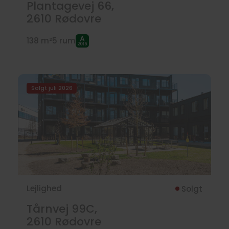
Plantagevej 66,
2610
Rødovre
138 m²
5 rum
Solgt juli 2026
Lejlighed
Solgt
Tårnvej 99C,
2610
Rødovre