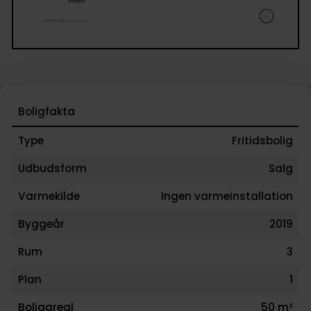
Velkommen til et fritidshus, hvor afslapning, natur 
nærvær går hånd i hånd.
Vi glæder os til at byde jer indenfor!
Boligfakta
Type
Fritidsbolig
Udbudsform
Salg
Varmekilde
Ingen varmeinstallation
Byggeår
2019
Rum
3
Plan
1
Boligareal
50 m²