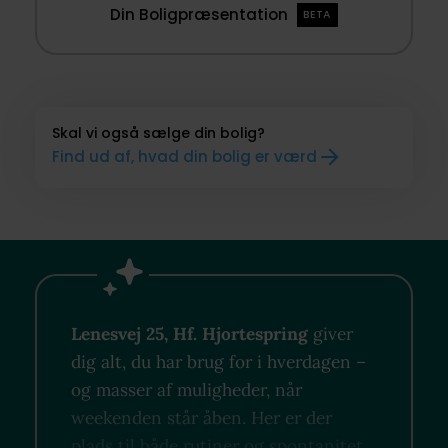
Din Boligpræsentation
BETA
Skal vi også sælge din bolig?
Find ud af, hvad din bolig er værd
Lenesvej 25, Hf. Hjortespring
giver
dig alt, du har brug for i hverdagen –
og masser af muligheder, når
weekenden står åben. Her er der
plads til både rutiner og spontanitet,