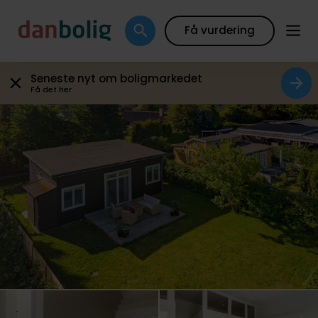
Galleri
Plantegning
Boligfakta
Kort
Beregn
Få vurdering
Seneste nyt om boligmarkedet
Få det her