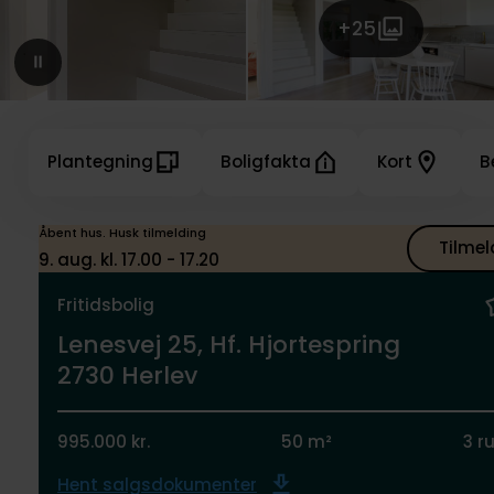
+25
Plantegning
Boligfakta
Kort
B
Åbent hus. Husk tilmelding
Tilmel
9. aug. kl. 17.00 - 17.20
Fritidsbolig
Lenesvej 25, Hf. Hjortespring
2730 Herlev
995.000 kr.
50 m²
3 r
Hent salgsdokumenter