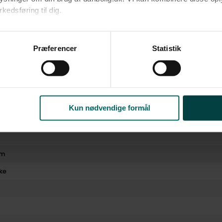
edsføring til dig.​
u samtykke til alle formål. Du kan til enhver tid læse mere om 
at følge linket til vores
cookiepolitik
. Oplysninger om behandli
Præferencer
Statistik
litik
.
Kun nødvendige formål
rm
ke