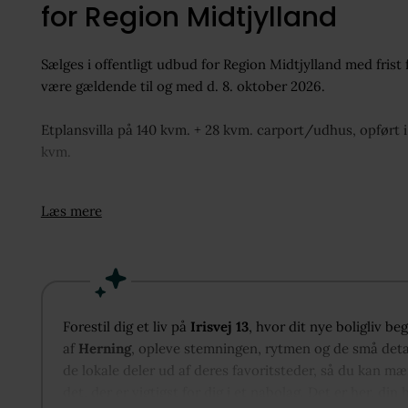
for Region Midtjylland
Sælges i offentligt udbud for Region Midtjylland med frist 
være gældende til og med d. 8. oktober 2026.
Etplansvilla på 140 kvm. + 28 kvm. carport/udhus, opført 
kvm.
Villaen er beliggende i et af Hernings mest attraktive villak
Læs mere
Boligområdet er etableret sidst i 60´erne og i starten af 7
og linjer, hvilket skaber et harmonisk samlet helhedsindtr
præg af, at den har været udlejet, så der må påregnes en 
udskiftet til træ/alu. Haven er anlagt primært som græs
Forestil dig et liv på
Irisvej 13
, hvor dit nye boligliv b
Indretning: Entre. Badeværelse med bruseniche. Spisekøkk
af
Herning
, opleve stemningen, rytmen og de små detal
Mellemgang. 3 værelser med skabe. Soveværelse med ska
de lokale deler ud af deres favoritsteder, så du kan mæ
grå fliser.
det, der er vigtigst for dig i et nabolag. Det er her, din 