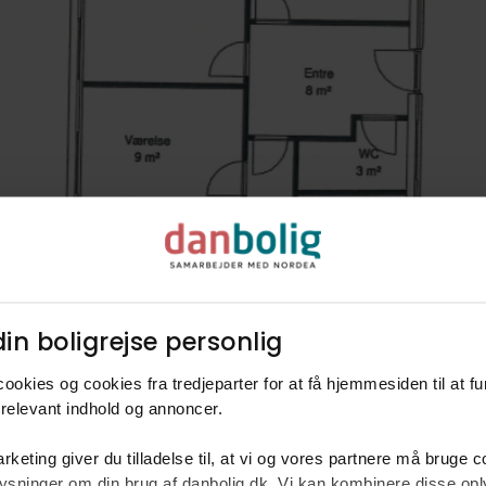
in boligrejse personlig​
ookies og cookies fra tredjeparter for at få hjemmesiden til at f
relevant indhold og annoncer.​
rketing giver du tilladelse til, at vi og vores partnere må bruge 
oplysninger om din brug af danbolig.dk. Vi kan kombinere disse o