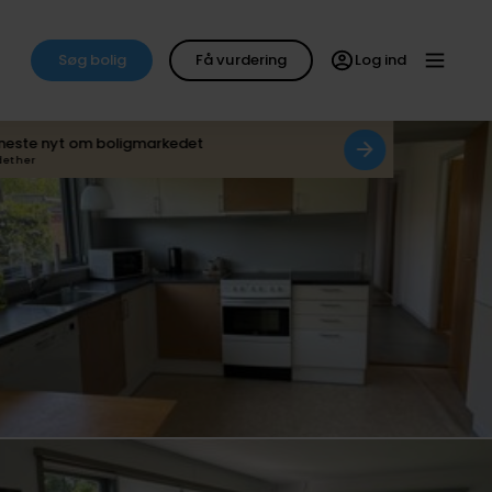
Søg bolig
Få vurdering
Log ind
neste nyt om boligmarkedet
det her