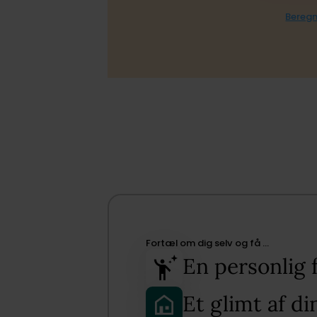
Beregn
Fortæl om dig selv og få …​
En personlig 
Et glimt af di