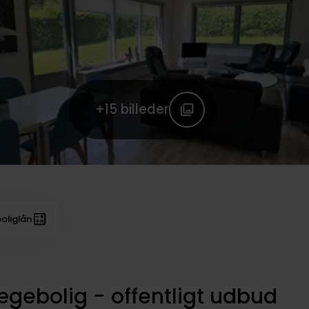
+15
billeder
oliglån
gebolig - offentligt udbud