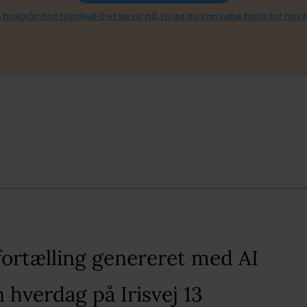
 boliglån hos Nordea
Få et bevis på, hvad du kan købe bolig for hos
fortælling genereret med AI​
n hverdag på Irisvej 13​