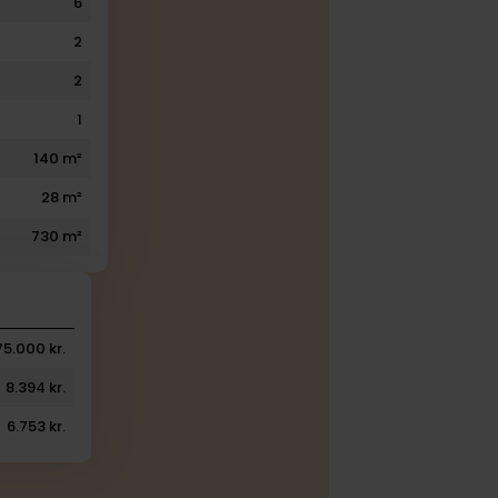
6
2
2
1
140 m²
28 m²
730 m²
75.000 kr.
8.394 kr.
6.753 kr.