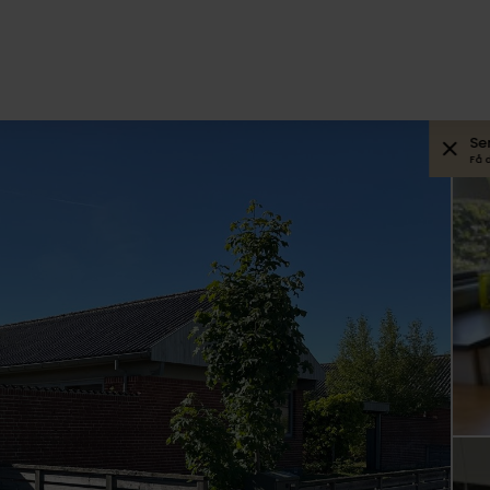
Se
Få 