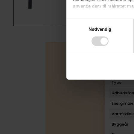
anvende dem til målrettet mark
Ved at klikke på ”OK” giver d
Consent
tilbagekalde dit samtykke ved 
Nødvendig
Selection
finder du i vores
privatlivspo
Boligfakta
Type
Udbudsfo
Energimær
Varmekilde
Byggeår