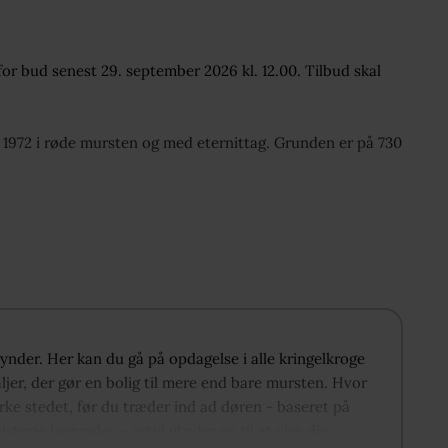
for bud senest 29. september 2026 kl. 12.00. Tilbud skal
i 1972 i røde mursten og med eternittag. Grunden er på 730
varterer - med kort afstand til alle byens faciliteter.
0´erne efter en overordnet bebyggelsesplan - i lige rækker
yk. Boligen er oprindelig opført som lægebolig, og bærer
del modernisering og istandsættelse. Vinduer og døre er
plæne og med sparsom beplantning.
egynder. Her kan du gå på opdagelse i alle kringelkroge
en. Bryggers med inventar i hvid. Rummelig opholdsstue.
jer, der gør en bolig til mere end bare mursten. Hvor
be. Kontor/garderoberum. Badeværelse med badekar og
rke stedet, før du træder ind ad døren - baseret på
historie begynder – og vi glæder os til at vise dig,