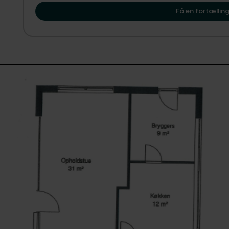
hvordan Herning kan danne rammen om dit næste kapit
Ejendommen udbydes iht. "Bekendtgørelse nr. 396 af 03.0
Få en fortælling
henholdsvis Regionens faste ejendomme. Ejendommen er u
beslutter salg ud fra det højeste indkomne tilbud. Kontant
prisniveau. Region Midtjylland forbeholder sig ret til at 
anvendelse af tilbudsblanket og indleveres i lukket kuvert
tirsdag d. 29. september kl. 12.00.
Det samlede bud materiale kan rekvireres hos danbolig Her
Overtagelse: senest 1. november 2026.
Herning Kommune, Byggesag, tilkendegiver at de, på baggr
dispensere fra Byplanvedtægt nr.9, §6, pkt. 7, med henblik
bebyggelsesprocenten, i det gældende bygningsreglement (
30.