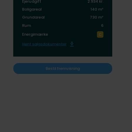
Ejerudgift
2.934 kr.
Boligareal
140 m²
Grundareal
730 m²
Rum
6
Energimærke
Hent salgsdokumenter
Bestil fremvisning