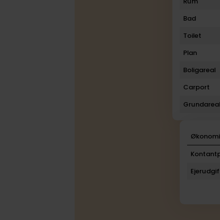
Rum
Bad
Toilet
Plan
Boligareal
Carport
Grundarea
Økonom
Kontantp
Ejerudgif