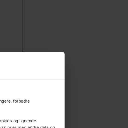
ungere, forbedre
cookies og lignende
plysninger med andre data og