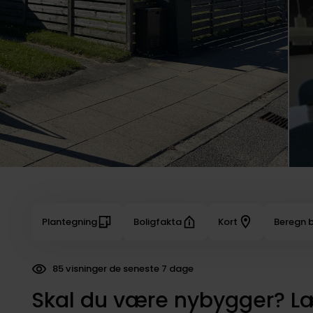
Plantegning
Boligfakta
Kort
Beregn b
85 visninger de seneste 7 dage
Skal du være nybygger? Læ