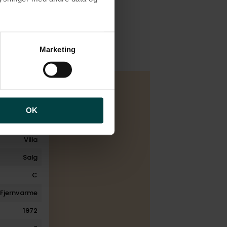
brugen af cookies samt
ng af personoplysninger
Marketing
OK
Villa
Salg
C
Fjernvarme
1972