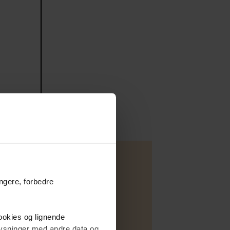
ungere, forbedre
Villa
cookies og lignende
Salg
plysninger med andre data og