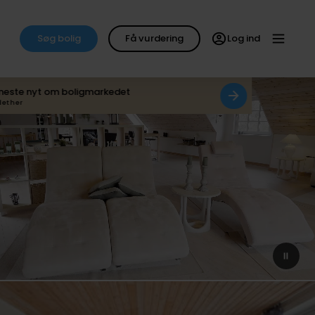
Søg bolig
Få vurdering
Log ind
neste nyt om boligmarkedet
det her