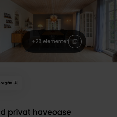
+28
elementer
oliglån
 privat haveoase