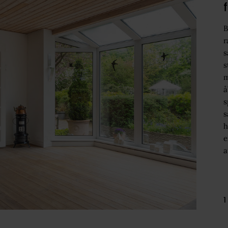
B
r
s
s
m
å
s
s
h
e
a
1