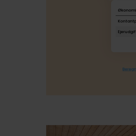
Økonom
Kontantp
Ejerudgif
Beregn