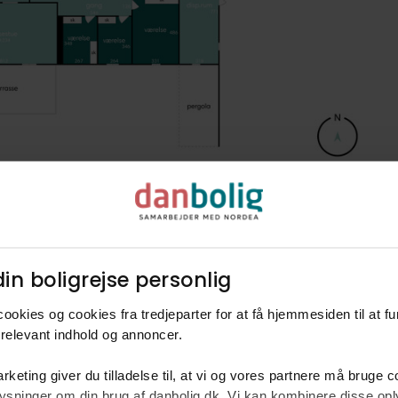
in boligrejse personlig​
ookies og cookies fra tredjeparter for at få hjemmesiden til at f
relevant indhold og annoncer.​
rketing giver du tilladelse til, at vi og vores partnere må bruge 
rm
oplysninger om din brug af danbolig.dk. Vi kan kombinere disse o