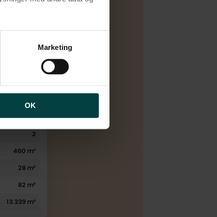
D
Pillefyr
brugen af cookies samt
ng af personoplysninger
Marketing
1930
1993
9
1
OK
1
2
460 m²
28 m²
82 m²
13.339 m²