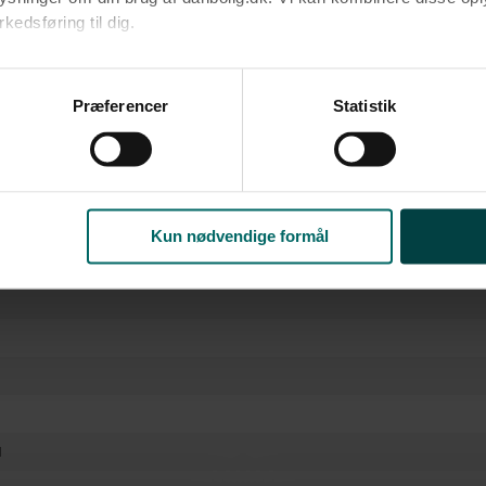
edsføring til dig.​
ke
u samtykke til alle formål. Du kan til enhver tid læse mere om 
at følge linket til vores
cookiepolitik
. Oplysninger om behandli
Præferencer
Statistik
litik
.
Kun nødvendige formål
l