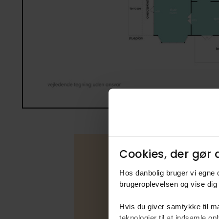
Cookies, der gør d
Hos danbolig bruger vi egne c
Boligfakta
brugeroplevelsen og vise dig 
Type
Hvis du giver samtykke til ma
Udbudsfo
teknologier til at indsamle 