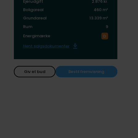
Ejerudgift
2.876 kr.
Boligareal
460 m²
Grundareal
13.339 m²
Rum
9
Energimærke
Hent salgsdokumenter
Giv et bud
Bestil fremvisning