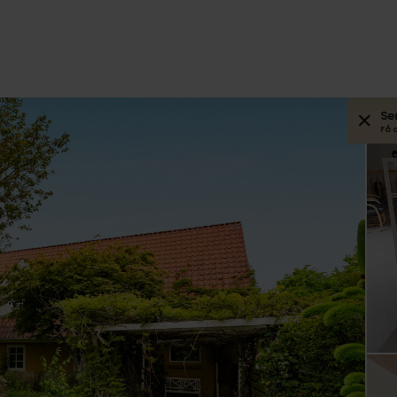
Se
Få 