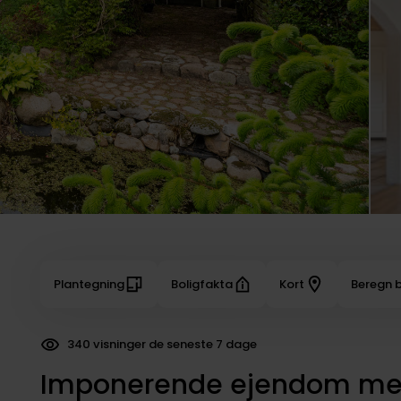
Plantegning
Boligfakta
Kort
Beregn b
26 dokumenter downloadet
Imponerende ejendom med