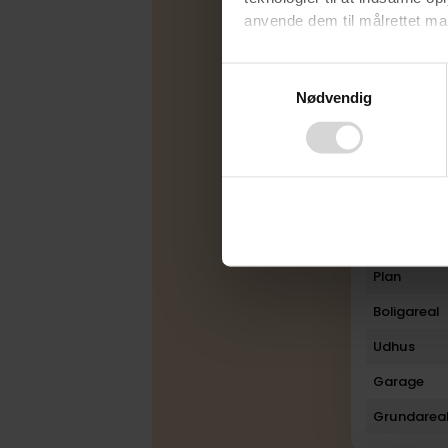
anvende dem til målrettet mark
Energimær
Varmekilde
Ved at klikke på ”OK” giver d
Consent
tilbagekalde dit samtykke ved 
Nødvendig
Selection
Byggeår
finder du i vores
privatlivspo
Ombygget
Rum
Bad
Toilet
Plan
Boligareal
Udhus
Garage
Grundarea