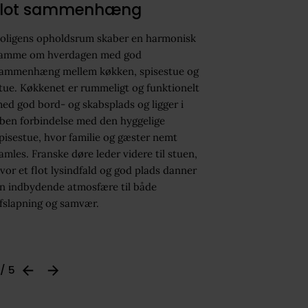
flot sammenhæng
oligens opholdsrum skaber en harmonisk
amme om hverdagen med god
ammenhæng mellem køkken, spisestue og
tue. Køkkenet er rummeligt og funktionelt
ed god bord- og skabsplads og ligger i
ben forbindelse med den hyggelige
pisestue, hvor familie og gæster nemt
amles. Franske døre leder videre til stuen,
vor et flot lysindfald og god plads danner
n indbydende atmosfære til både
fslapning og samvær.
 / 5