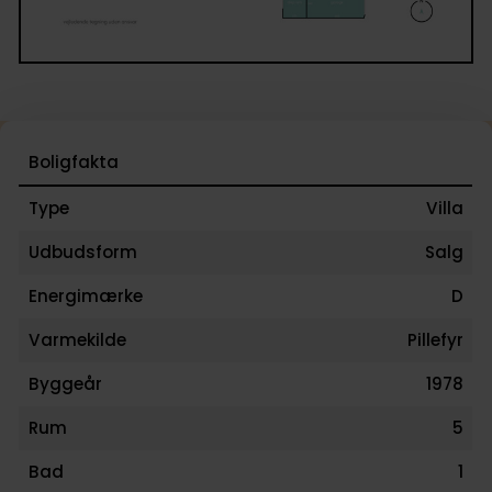
fremstår velholdt med en stor græsplæne, som giver
mulighed for leg, boldspil og udeliv. Haven er anlag
enkelt og funktionelt med god plads til både
børneaktiviteter og afslapning.
Boligfakta
Her får I en rummelig og funktionel villa med en
attraktiv planløsning, masser af anvendelige
Type
Villa
udbygninger og en skøn atmosfære – perfekt til
Udbudsform
Salg
familien, der ønsker både plads og muligheder.
Energimærke
D
En bolig, der skal opleves!
Varmekilde
Pillefyr
Byggeår
1978
Rum
5
Bad
1