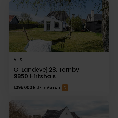
Villa
Gl Landevej 28, Tornby,
9850
Hirtshals
1.395.000 kr.
171 m²
5 rum