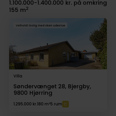
1.100.000-1.400.000 kr. på omkring
2
155 m
Velholdt bolig med skøn udestue
Villa
Søndervænget 28, Bjergby,
9800
Hjørring
1.295.000 kr.
180 m²
5 rum