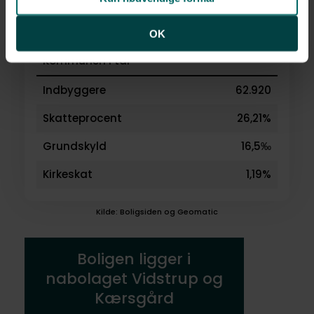
OK
Kommunen i tal
Indbyggere
62.920
Skatteprocent
26,21%
Grundskyld
16,5‰
Kirkeskat
1,19%
Kilde: Boligsiden og Geomatic
Boligen ligger i
nabolaget Vidstrup og
Kærsgård