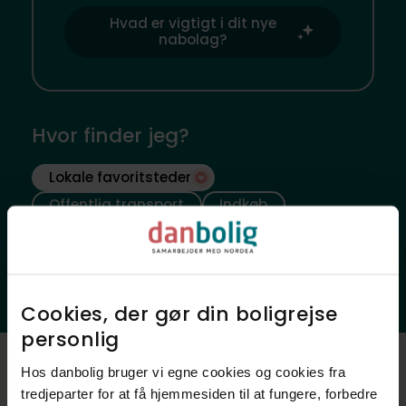
Hvad er vigtigt i dit nye
nabolag?
Hvor finder jeg?
Lokale favoritsteder
Offentlig transport
Indkøb
Sundhed
Skoler
Daginstitutioner
Fritidsfaciliteter
Natur
Ladestander
Cookies, der gør din boligrejse
personlig​
Hos danbolig bruger vi egne cookies og cookies fra
Luftfoto
tredjeparter for at få hjemmesiden til at fungere, forbedre