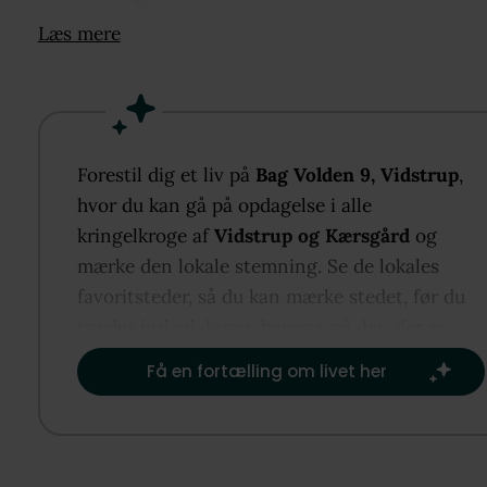
Læs mere
Ejendommen fremstår charmerende med sin
rødstensfacade og byder på en skøn, privat have s
et dejligt terrassemiljø, hvor sommerdagene kan n
i fredelige omgivelser. Til boligen hører desuden
carport, to garager, værksted/fyrrum og redskabssk
Forestil dig et liv på
Bag Volden 9, Vidstrup
,
en sjælden mulighed for jer, der ønsker ekstra plads 
hvor du kan gå på opdagelse i alle
hobby, opbevaring eller værksted.
kringelkroge af
Vidstrup og Kærsgård
og
mærke den lokale stemning. Se de lokales
Indenfor mødes I af et rummeligt bryggers med go
favoritsteder, så du kan mærke stedet, før du
plads til hverdagens praktiske behov. Herefter åbne
træder ind ad døren, baseret på det, der er
boligen sig op i det store og indbydende køkken-a
vigtigst for dig.​
Få en fortælling om livet her
– hjemmets naturlige samlingspunkt. Køkkenet
fremstår lyst og funktionelt med gode arbejdsforho
og fin sammenhæng til spiseafdelingen.