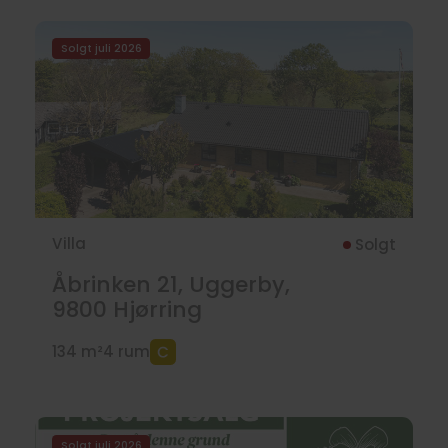
Solgt juli 2026
Villa
Solgt
Åbrinken 21, Uggerby,
9800
Hjørring
134 m²
4 rum
Solgt juli 2026