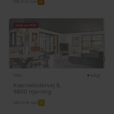
105 m²
2 rum
Solgt juli 2026
Villa
Solgt
Kærnebidervej 8,
9800
Hjørring
140 m²
6 rum