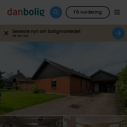
Galleri
Plantegning
Boligfakta
Kort
Beregn
Få vurdering
Seneste nyt om boligmarkedet
Få det her