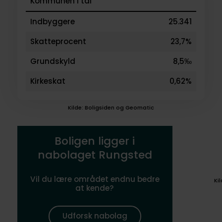
Kommunen i tal
Indbyggere
25.341
Skatteprocent
23,7%
Grundskyld
8,5‰
Kirkeskat
0,62%
Kilde: Boligsiden og Geomatic
Boligen ligger i
nabolaget Rungsted
Vil du lære området endnu bedre
Ki
at kende?
Udforsk nabolag