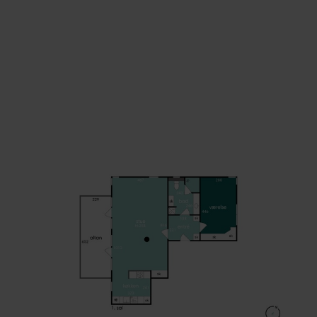
Soveværelset ligger praktisk i forlængelse af entré
lidt trukket væk fra opholdsrummet, så du får en m
privat afdeling. Indbyggede skabe giver god opbeva
og et roligt udtryk, og badeværelset ved siden af er
indrettet med bruseniche og klinkegulv, så det fun
godt i hverdagen.
Fra altanen og flere af vinduerne har du flot udsigt
golfanlægget, hvor greens, træer og stier danner et
grønt panorama. Du kan følge årstidernes skiften
direkte fra stuen, uanset om det er forårets lysegr
nuancer eller sensommerens varme farver. Til
lejligheden hører egen garage i bebyggelsen, så bil
står tørt og sikkert, og du kan gå direkte herfra til
opgangen, hvilket gør ankomsten hjem tryg og bek