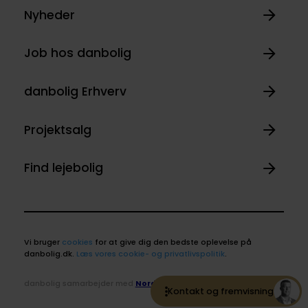
Nyheder
Job hos danbolig
danbolig Erhverv
Projektsalg
Find lejebolig
Vi bruger
cookies
for at give dig den bedste oplevelse på
danbolig.dk.
Læs vores cookie- og privatlivspolitik
.
danbolig samarbejder med
Nordea
Kontakt og fremvisning