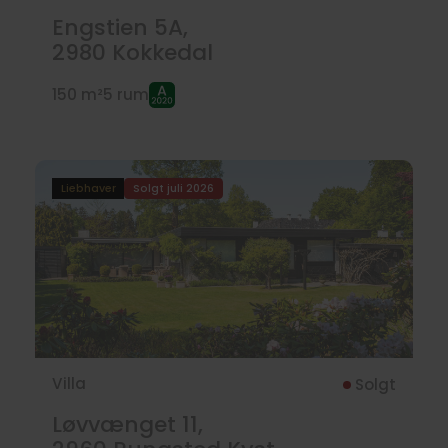
Engstien 5A,
2980
Kokkedal
150 m²
5 rum
Liebhaver
Solgt juli 2026
Villa
Solgt
Løvvænget 11,