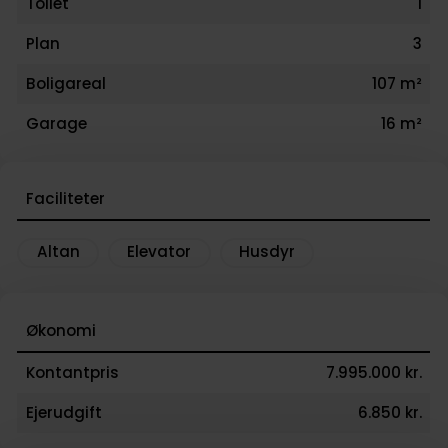
Toilet
1
egen garage og udsigt over golfbanen i en rolig og
hverdag tæt på både natur og byliv.
Plan
3
Boligareal
107 m²
Garage
16 m²
Faciliteter
Altan
Elevator
Husdyr
Økonomi
Kontantpris
7.995.000 kr.
Ejerudgift
6.850 kr.