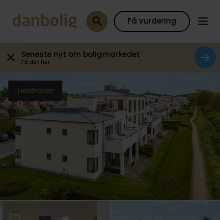
Galleri
Plantegning
Boligfakta
Kort
Beregn
Få vurdering
Seneste nyt om boligmarkedet
Få det her
Liebhaver