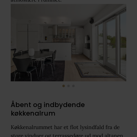
Åbent og indbydende
køkkenalrum
Køkkenalrummet har et flot lysindfald fra de
store vinduer og terrassedøre ud mod altanen.