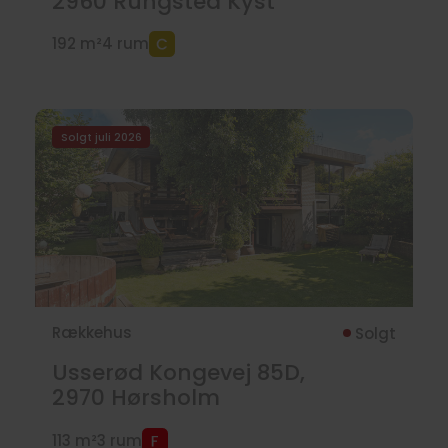
2960
Rungsted Kyst
192 m²
4 rum
Solgt juli 2026
Rækkehus
Solgt
Usserød Kongevej 85D,
2970
Hørsholm
113 m²
3 rum