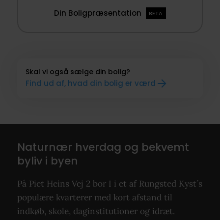
Din Boligpræsentation
BETA
Skal vi også sælge din bolig?
Find ud af, hvad din bolig er værd
Naturnær hverdag og bekvemt
byliv i byen
På Piet Heins Vej 2 bor I i et af Rungsted Kyst´s
populære kvarterer med kort afstand til
indkøb, skole, daginstitutioner og idræt.