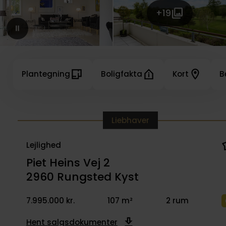
+19
Plantegning
Boligfakta
Kort
B
Liebhaver
Lejlighed
Piet Heins Vej 2
2960 Rungsted Kyst
7.995.000 kr.
107 m²
2 rum
Hent salgsdokumenter