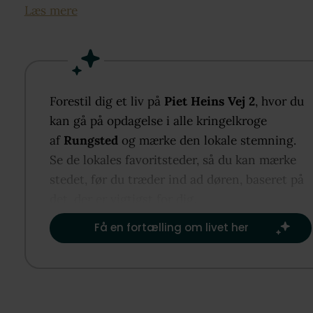
elevator fra gadeplan gør det nemt i hverdagen.
Læs mere
Indenfor får du en velfungerende planløsning, hvor
entréen samler boligen. De lyse trægulve og hvide
vægge giver en rolig base, og størrelsen på rumme
gør det let at indrette uden at det bliver uoverskuel
Forestil dig et liv på
Piet Heins Vej 2
, hvor du
Køkkenalrummet er samlingspunktet, hvor du kan l
kan gå på opdagelse i alle kringelkroge
mad og samtidig være en del af livet i opholdszone
af
Rungsted
og mærke den lokale stemning.
Se de lokales favoritsteder, så du kan mærke
De store glaspartier mod altanen lukker godt med
stedet, før du træder ind ad døren, baseret på
dagslys ind og giver tæt kontakt til naturen. Fra st
det, der er vigtigst for dig.​
går du direkte ud på altanen, hvor fliserne viderefø
Få en fortælling om livet her
gulvet indefra og skaber en glidende overgang mel
inde og ude. Her er god plads til både bord,
loungemøbler og krukker, så du får en ekstra
opholdsplads med udsigt til de grønne omgivelser.