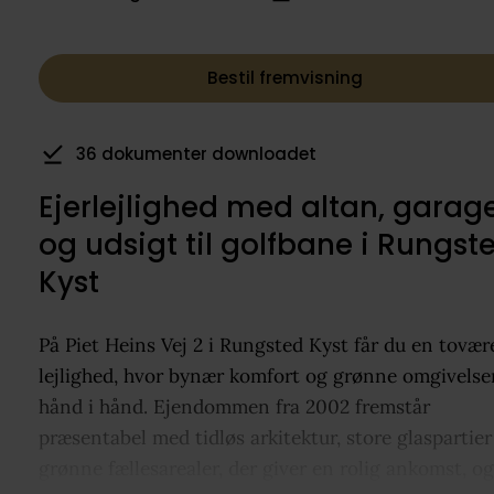
Bestil fremvisning
8 har gemt som favorit
Ejerlejlighed med altan, garag
og udsigt til golfbane i Rungst
Kyst
På Piet Heins Vej 2 i Rungsted Kyst får du en tovær
lejlighed, hvor bynær komfort og grønne omgivelse
hånd i hånd. Ejendommen fra 2002 fremstår
præsentabel med tidløs arkitektur, store glaspartier
grønne fællesarealer, der giver en rolig ankomst, og