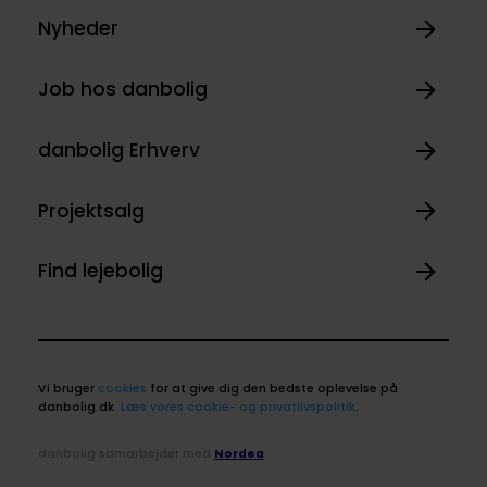
Nyheder
Job hos danbolig
danbolig Erhverv
Projektsalg
Find lejebolig
Vi bruger
cookies
for at give dig den bedste oplevelse på
danbolig.dk.
Læs vores cookie- og privatlivspolitik
.
danbolig samarbejder med
Nordea