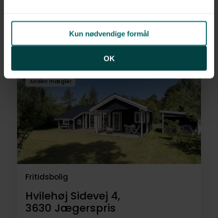
Grævlingestien 6,
4300
Holbæk
Kun nødvendige formål
1.795.000 kr.
58 m²
3 rum
OK
Anden mægler
Fritidsbolig
Hvilehøj Sidevej 4,
3630
Jægerspris