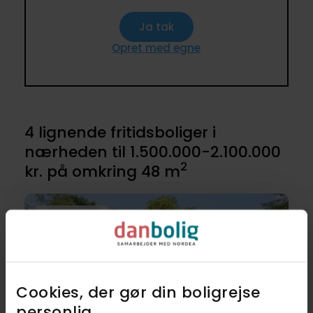
Ja tak
Opret med egne
4 lignende fritidsboliger i
nærheden til 1.500.000-2.100.000
2
kr. på omkring 48 m
Anden mægler
Cookies, der gør din boligrejse
personlig​