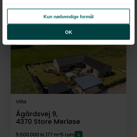
4330
Hvalsø
Kun nødvendige formål
5.795.000 kr.
146 m²
4 rum
OK
Anden mægler
Villa
Ågårdsvej 9,
4370
Store Merløse
5.500.000 kr.
177 m²
5 rum