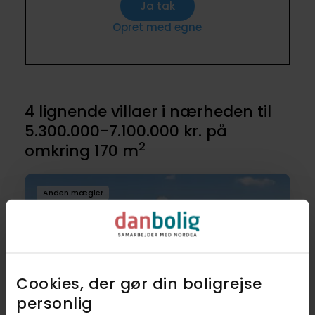
Ja tak
Opret med egne
4 lignende villaer i nærheden til
5.300.000-7.100.000 kr. på
2
omkring 170 m
Anden mægler
Cookies, der gør din boligrejse
personlig​