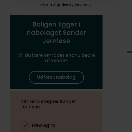
Kilde: Boligsiden og Geomatic
Boligen ligger i
nabolaget Sønder
Jernløse
Ki
Vil du lære området endnu bedre
at kende?
Udforsk nabolag
Det kendetegner Sønder
Jernløse
Fred og ro