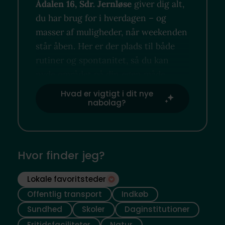
Ådalen 16, Sdr. Jernløse
giver dig alt,
du har brug for i hverdagen – og
masser af muligheder, når weekenden
står åben. Her er der plads til både
rutiner og spontanitet, så du kan
nyde området på din egen måde.
Hvad er vigtigt i dit nye
nabolag?
Hvor finder jeg?
Lokale favoritsteder
Offentlig transport
Indkøb
Sundhed
Skoler
Daginstitutioner
Fritidsfaciliteter
Natur