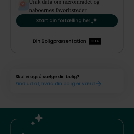
Unik data om nærområdet og
naboernes favoritsteder​
Start din fortælling her
Din Boligpræsentation
BETA
Skal vi også sælge din bolig?
Find ud af, hvad din bolig er værd