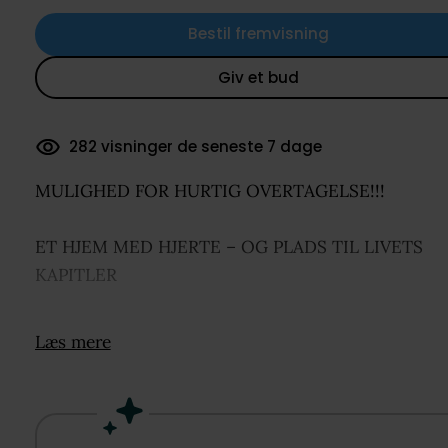
Bestil fremvisning
Giv et bud
215 dokumenter downloadet
MULIGHED FOR HURTIG OVERTAGELSE!!!
ET HJEM MED HJERTE – OG PLADS TIL LIVETS
KAPITLER
Lad os tage et nærmere kig på Ådalen 16 – her udb
Læs mere
nemlig en gedigen og mulighedsrig villa, som uden 
skal opleves med egne øjne.
Ejendommen er fra 1977, og den råder over 284