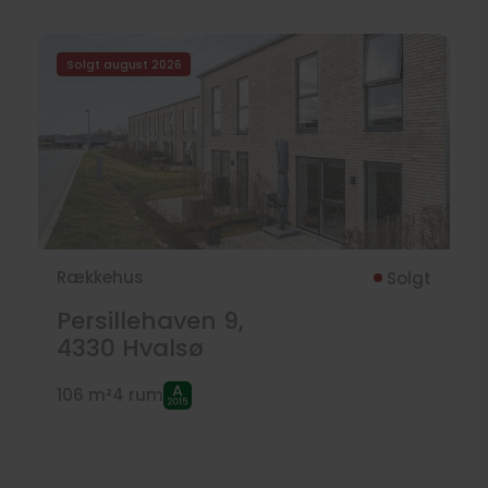
Solgt august 2026
Rækkehus
Solgt
Persillehaven 9,
4330
Hvalsø
106 m²
4 rum