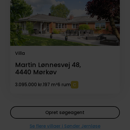
Villa
Martin Lønnesvej 48,
4440
Mørkøv
3.095.000 kr.
197 m²
6 rum
Opret søgeagent
Se flere villaer i Sønder Jernløse