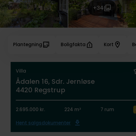
+34
Plantegning
Boligfakta
Kort
B
Villa
Ådalen 16, Sdr. Jernløse
4420 Regstrup
2.695.000 kr.
224 m²
7 rum
Hent salgsdokumenter