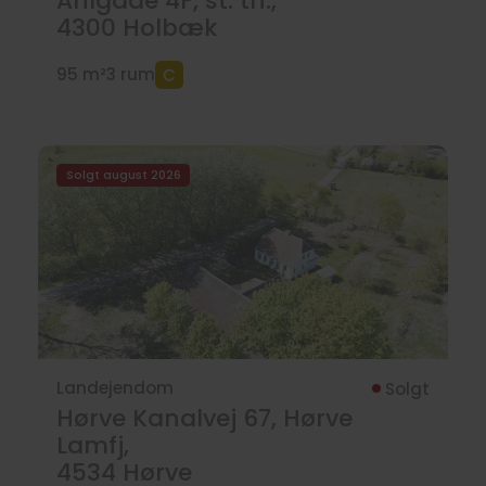
Ahlgade 4F, st. th.,
4300
Holbæk
95 m²
3 rum
Solgt august 2026
Landejendom
Solgt
Hørve Kanalvej 67, Hørve
Lamfj,
4534
Hørve