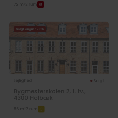
72 m²
2 rum
Solgt august 2026
Lejlighed
Solgt
Bygmesterskolen 2, 1. tv.,
4300
Holbæk
86 m²
2 rum