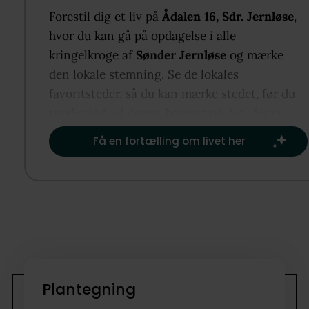
etagemeter, der egner sig til to generationer, der vi
Forestil dig et liv på
Ådalen 16, Sdr. Jernløse
,
‘sammen hver for sig’ eller bare sen store børnefami
hvor du kan gå på opdagelse i alle
som ønsker at bo godt.
kringelkroge af
Sønder Jernløse
og mærke
den lokale stemning. Se de lokales
Både stueetagen og 1. salen har nemlig eget køkken
favoritsteder, så du kan mærke stedet, før du
badeværelse, og der er derfor mulighed for to separ
træder ind ad døren, baseret på det, der er
boliger, hvis I ønsker det. Den 854 kvm store grund
vigtigst for dig.​
Få en fortælling om livet her
sørger for en stor fliseindkørsel, en carport, et skur
en skøn have med terrasser og hyggekroge. Dertil
kommer en god beliggenhed tæt på hverdagens
fornødenheder. Vil I med på en fremvisning?
Plantegning