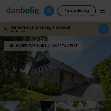
Boligfakta
Kort
Beregn boliglån
Sælger siger
Få vurdering
Seneste nyt om boligmarkedet
Få det her
MULIGHED FOR HURTIG OVERTAGELSE