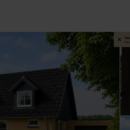
Se
Få 