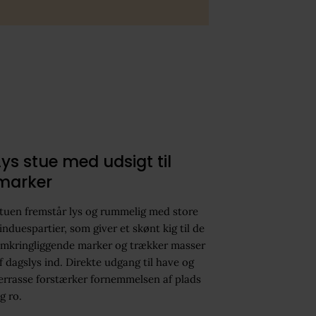
Lys stue med udsigt til
marker
tuen fremstår lys og rummelig med store
induespartier, som giver et skønt kig til de
mkringliggende marker og trækker masser
f dagslys ind. Direkte udgang til have og
errasse forstærker fornemmelsen af plads
g ro.