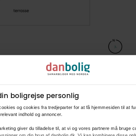
in boligrejse personlig​
ookies og cookies fra tredjeparter for at få hjemmesiden til at f
relevant indhold og annoncer.​
rketing giver du tilladelse til, at vi og vores partnere må bruge 
rm
oplysninger om din brug af danbolig.dk. Vi kan kombinere disse o