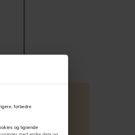
ungere, forbedre
Villa
cookies og lignende
Salg
plysninger med andre data og