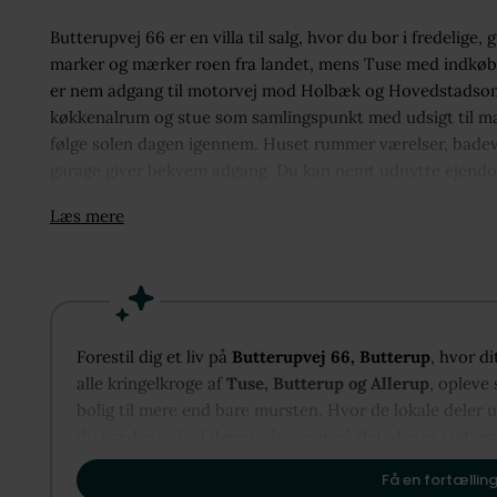
Butterupvej 66 er en villa til salg, hvor du bor i fredelig
marker og mærker roen fra landet, mens Tuse med indkøb, s
er nem adgang til motorvej mod Holbæk og Hovedstadsområ
køkkenalrum og stue som samlingspunkt med udsigt til ma
følge solen dagen igennem. Huset rummer værelser, badev
garage giver bekvem adgang. Du kan nemt udnytte ejendomm
grønne omgivelser med udsigt til marker og trærækker i et
Læs mere
kultur og havnemiljø.
Forestil dig et liv på
Butterupvej 66, Butterup
, hvor d
alle kringelkroge af
Tuse, Butterup og Allerup
, opleve
bolig til mere end bare mursten. Hvor de lokale deler u
du træder ind ad døren - baseret på det, der er vigtigst
– og vi glæder os til at vise dig, hvordan Tuse, Butter
Få en fortælling