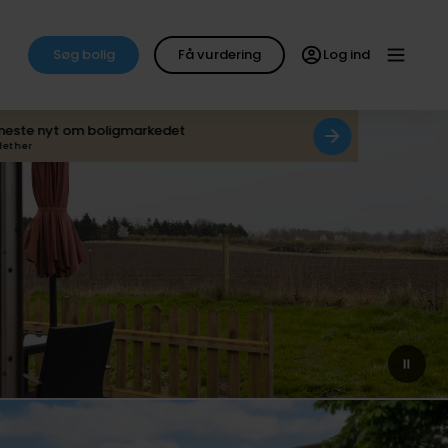
Søg bolig
Få vurdering
Log ind
neste nyt om boligmarkedet
det her