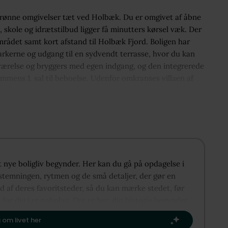
e, grønne omgivelser tæt ved Holbæk. Du er omgivet af åbne
kole og idrætstilbud ligger få minutters kørsel væk. Der
det samt kort afstand til Holbæk Fjord. Boligen har
rkerne og udgang til en sydvendt terrasse, hvor du kan
ærelse og bryggers med egen indgang, og den integrerede
ens 1. sal til beboelse. Udenfor omkranses villaen af
 trygt lokalmiljø tæt på både Tuse og Holbæk med byliv,
it nye boligliv begynder. Her kan du gå på opdagelse i
 stemningen, rytmen og de små detaljer, der gør en
d af deres favoritsteder, så du kan mærke stedet, før
 for dig i et nabolag. Det er her, din historie begynder
up og Allerup kan danne rammen om dit næste kapitel.​
 om livet her