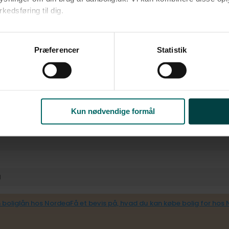
edsføring til dig.​
ke
u samtykke til alle formål. Du kan til enhver tid læse mere om 
at følge linket til vores
cookiepolitik
. Oplysninger om behandli
Præferencer
Statistik
litik
.
Kun nødvendige formål
l
 boliglån hos Nordea
Få et bevis på, hvad du kan købe bolig for hos