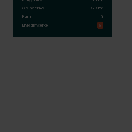
Boligareal
111 m²
Grundareal
1.020 m²
Rum
3
Energimærke