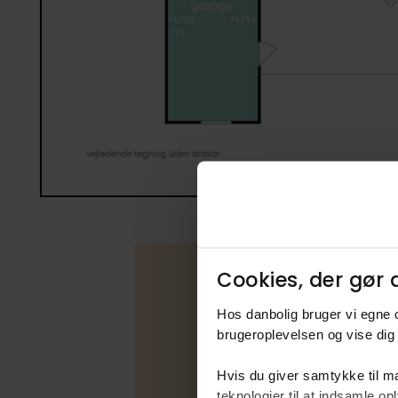
Cookies, der gør d
Hos danbolig bruger vi egne c
Boligfakta
brugeroplevelsen og vise dig 
Type
Hvis du giver samtykke til ma
Udbudsfo
teknologier til at indsamle 