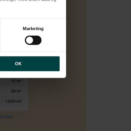
E
Elvarme
brugen af cookies samt
ng af personoplysninger
Marketing
1981
3
1
1
OK
1
111 m²
28 m²
1.020 m²
 Nordea