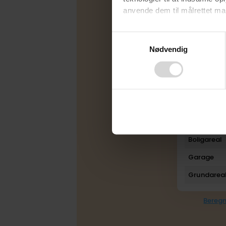
anvende dem til målrettet mark
Energimær
Varmekilde
Ved at klikke på ”OK” giver d
Consent
tilbagekalde dit samtykke ved 
Nødvendig
Selection
Byggeår
finder du i vores
privatlivspo
Rum
Bad
Toilet
Plan
Boligareal
Garage
Grundarea
Beregn