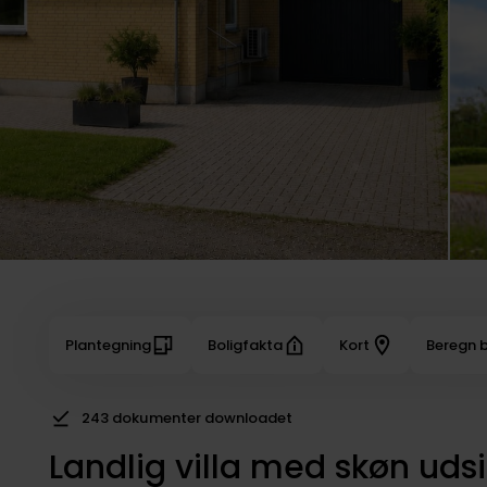
Plantegning
Boligfakta
Kort
Beregn b
243 dokumenter downloadet
Landlig villa med skøn uds