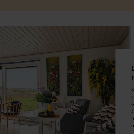
S
v
o
a
t
o