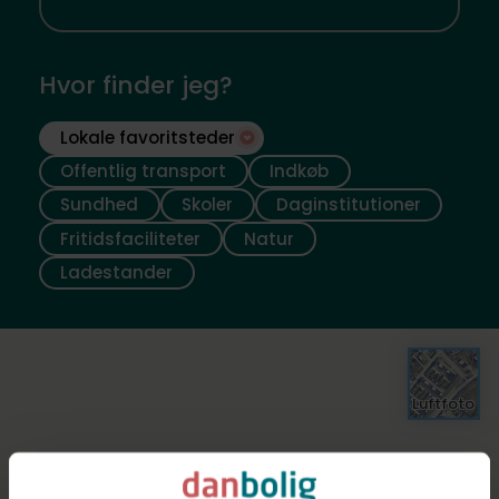
Hvor finder jeg?
Lokale favoritsteder
Offentlig transport
Indkøb
Sundhed
Skoler
Daginstitutioner
Fritidsfaciliteter
Natur
Ladestander
Luftfoto