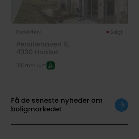
Rækkehus
Solgt
Persillehaven 9,
4330
Hvalsø
106 m²
4 rum
Få de seneste nyheder om
boligmarkedet