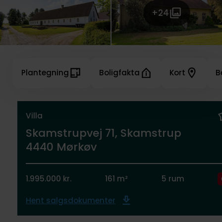
+24
Plantegning
Boligfakta
Kort
B
Villa
Skamstrupvej 71, Skamstrup
4440 Mørkøv
1.995.000 kr.
161 m²
5 rum
Hent salgsdokumenter