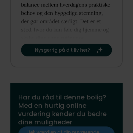
balance mellem hverdagens praktiske
behov og den hyggelige stemning,
der gør området særligt. Det er et
sted, hvor du kan føle dig hjemme og
skabe dine egne rutiner og
traditioner.​
Nysgerrig på dit liv her?​
Har du råd til denne bolig?
Med en hurtig online
vurdering kender du bedre
dine muligheder
Tjek værdien af din nuværende