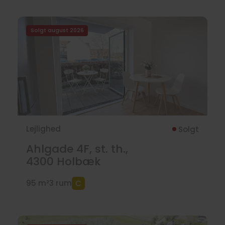
Solgt august 2026
Lejlighed
Solgt
Ahlgade 4F, st. th.,
4300
Holbæk
95 m²
3 rum