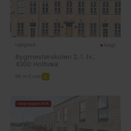
Lejlighed
Solgt
Bygmesterskolen 2, 1. tv.,
4300
Holbæk
86 m²
2 rum
Solgt august 2026