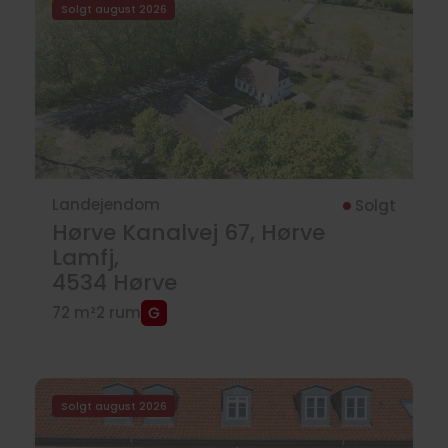
Solgt august 2026
Landejendom
Solgt
Hørve Kanalvej 67, Hørve
Lamfj,
4534
Hørve
72 m²
2 rum
Solgt august 2026