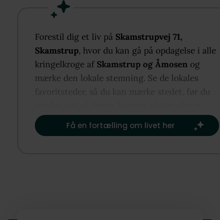
Bygningerne må såvel indvendigt som udvendigt
betegnes som en lidt slidt stand og køber må forve
Forestil dig et liv på
Skamstrupvej 71,
at der skal ske en væsentlig renovering af ejendo
Skamstrup
, hvor du kan gå på opdagelse i alle
kringelkroge af
Skamstrup og Åmosen
og
Området støtter op om en rolig hverdag med både
mærke den lokale stemning. Se de lokales
Skamstrup og Mørkøv i nærheden, hvor du finder sk
favoritsteder, så du kan mærke stedet, før du
daginstitution, idrætsfaciliteter og gode
træder ind ad døren, baseret på det, der er
indkøbsmuligheder. Togforbindelser mod Holbæk o
vigtigst for dig.​
Få en fortælling om livet her
København giver nem adgang til større byer.
Omgivelserne byder på små veje, åbne marker og
stisystemer til naturoplevelser, mens det lokale
fællesskab gør, at du hurtigt vil føle dig hjemme.
Ejendommen henvender sig til dig, der kan lide at 
fat. Her har du mulighed for at skabe netop det hje