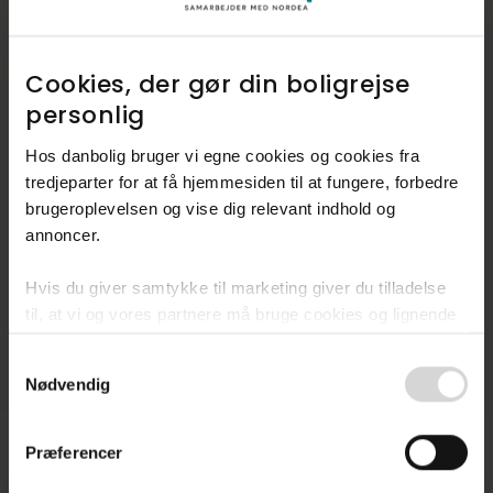
Cookies, der gør din boligrejse
personlig​
Hos danbolig bruger vi egne cookies og cookies fra
tredjeparter for at få hjemmesiden til at fungere, forbedre
brugeroplevelsen og vise dig relevant indhold og
annoncer.​
Hvis du giver samtykke til marketing giver du tilladelse
til, at vi og vores partnere må bruge cookies og lignende
teknologier til at indsamle oplysninger om din brug af
Consent
danbolig.dk. Vi kan kombinere disse oplysninger med
Nødvendig
Selection
andre data og anvende dem til målrettet markedsføring til
dig.​
Præferencer
Ved at klikke på ”OK” giver du samtykke til alle