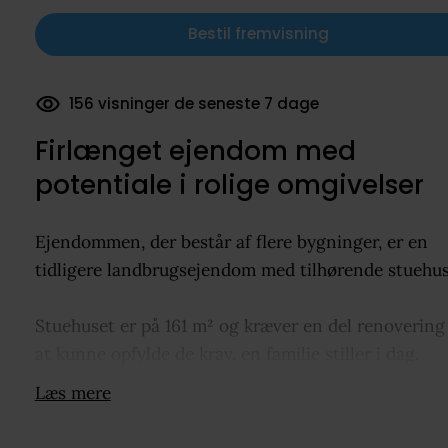
Bestil fremvisning
156 visninger de seneste 7 dage
42 dokumenter downloadet
Firlænget ejendom med
potentiale i rolige omgivelser
Ejendommen, der består af flere bygninger, er en
tidligere landbrugsejendom med tilhørende stuehus
Stuehuset er på 161 m² og kræver en del renovering
at kunne opfylde de krav, en familie stiller i dag.
Herudover forefindes driftsbygninger på i alt 310 m
Læs mere
som består af svinestald, lade samt de oprindelige
bygninger til gården med bl.a. garage og fyrrum.