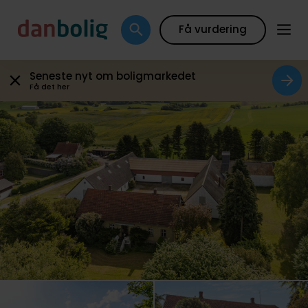
Plantegning
Boligfakta
Kort
Beregn boliglån
Få vurdering
Seneste nyt om boligmarkedet
Få det her