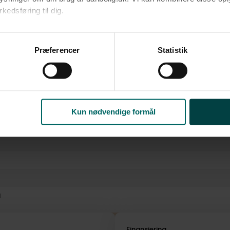
edsføring til dig.​
ke
Fjernvarme
u samtykke til alle formål. Du kan til enhver tid læse mere om 
at følge linket til vores
cookiepolitik
. Oplysninger om behandli
Præferencer
Statistik
litik
.
Kun nødvendige formål
l
i
Finansiering