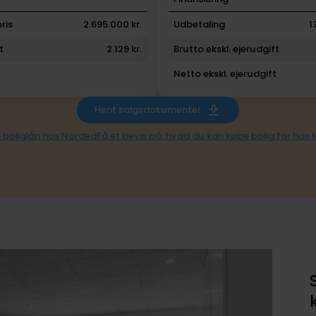
ris
2.695.000 kr.
Udbetaling
1
t
2.129 kr.
Brutto ekskl. ejerudgift
Netto ekskl. ejerudgift
Hent salgsdokumenter
 boliglån hos Nordea
Få et bevis på, hvad du kan købe bolig for hos