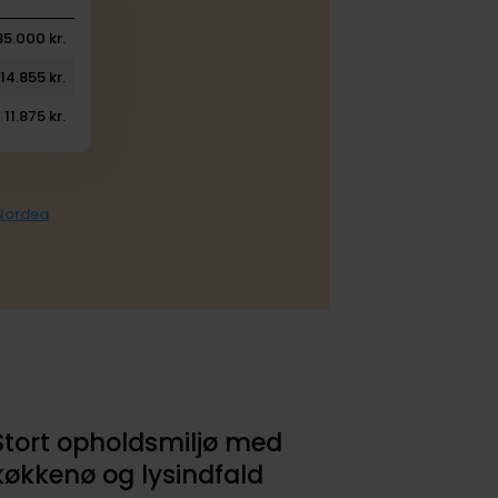
35.000 kr.
14.855 kr.
11.875 kr.
 Nordea
Stort opholdsmiljø med
køkkenø og lysindfald