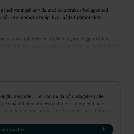
 indflytningsklar villa med en attraktiv beliggenhed i
r får I en moderne bolig, hvor både funktionalitet,
husets store opholdsrum. Køkken og stue ligger i åben
ads til både hverdag og gæster. Det moderne køkken har et
er af opbevaringsplads, mens stuen imponerer med sit
 omkring huset. Her får I skønne uderum, hvor solen kan
 som kan bruges præcis efter familiens behov – hvad enten
rundt i boligen, så der er god mulighed for at skabe både
boligliv begynder. Her kan du gå på opdagelse i alle
, hvilket giver en praktisk hverdag for hele familien.
de små detaljer, der gør en bolig til mere end bare
r, så du kan mærke stedet, før du træder ind ad døren -
n indgang og god plads til hverdagens behov. Udvendigt
er her, din historie begynder – og vi glæder os til at
dobbelt carport og redskabsrum. Haven er hyggelig, nem at
te kapitel.​
privat atmosfære.
 om livet her