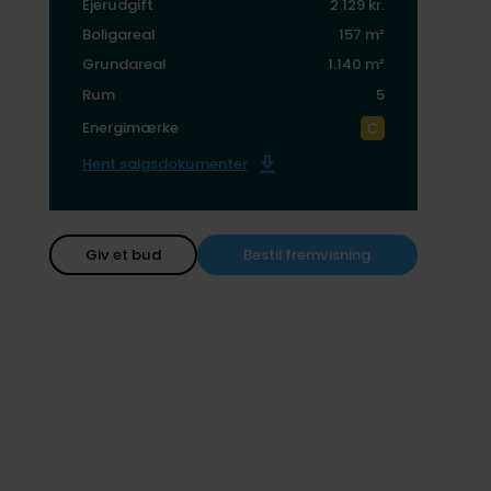
Ejerudgift
2.129 kr.
Boligareal
157 m²
Grundareal
1.140 m²
Rum
5
Energimærke
Hent salgsdokumenter
Giv et bud
Bestil fremvisning