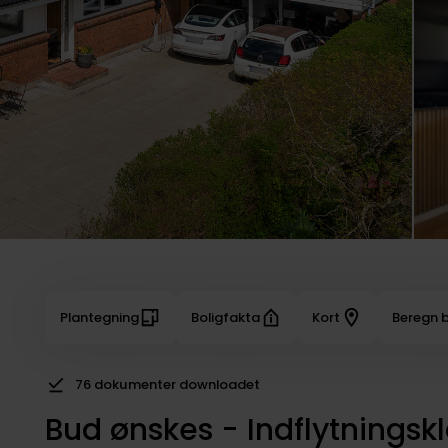
Plantegning
Boligfakta
Kort
Beregn b
76 dokumenter downloadet
Bud ønskes - Indflytningskla