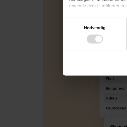
anvende dem til målrettet mark
Energimær
Varmekilde
Ved at klikke på ”OK” giver d
Consent
tilbagekalde dit samtykke ved 
Nødvendig
Selection
Byggeår
finder du i vores
privatlivspo
Ombygget
Rum
Bad
Toilet
Plan
Boligareal
Udhus
Grundarea
Økonom