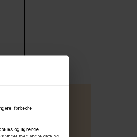
ungere, forbedre
Villa
cookies og lignende
Salg
plysninger med andre data og