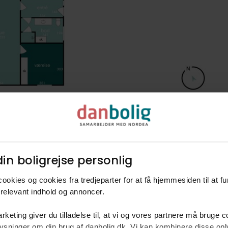
in boligrejse personlig​
ookies og cookies fra tredjeparter for at få hjemmesiden til at f
relevant indhold og annoncer.​
rketing giver du tilladelse til, at vi og vores partnere må bruge 
rm
oplysninger om din brug af danbolig.dk. Vi kan kombinere disse o