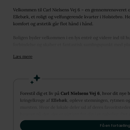
Velkommen til Carl Nielsens Vej 6 – en gennemrenoveret og
Ellebæk, et roligt og velfungerende kvarter i Holstebro. He
komfort og æstetik går flot hånd i hånd.
Boligen byder velkommen i en lys entré og videre ind til 
forbindelse og skaber et fantastisk samlingspunkt med pl
stilrent udtryk med køkkenø, gode arbejdsflader og mass
Læs mere
flotte lysindfald og direkte udgang til de store terrasser
nydes fra morgen til aften.
Planløsningen er rummelig og fleksibel med fire værelser,
det er til børn, kontor eller gæster. Værelserne er fordelt 
Forestil dig et liv på
Carl Nielsens Vej 6
, hvor dit nye 
fællesrum og private zoner. Herudover får I to badeværelser
kringelkroge af
Ellebæk
, opleve stemningen, rytmen og 
mursten. Hvor de lokale deler ud af deres favoritstede
Derudover byder boligen på et praktisk bryggers med ege
baseret på det, der er vigtigst for dig i et nabolag. Det 
fremstår ejendommen flot anlagt med store flisearealer, 
vise dig, hvordan Ellebæk kan danne rammen om dit næs
holde og omkranset af beplantning, som skaber en dejlig 
Få en fortælling