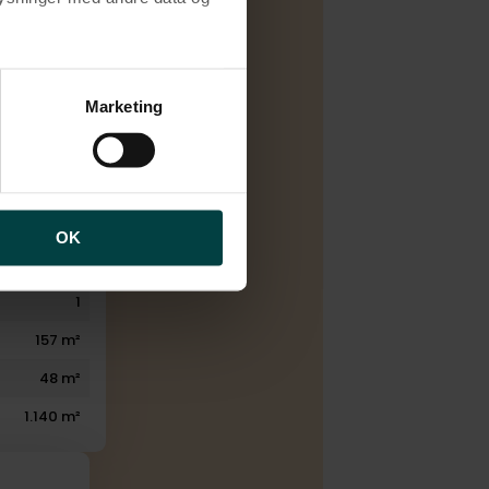
C
/blokvarme
brugen af cookies samt
ng af personoplysninger
Marketing
1976
1984
5
2
OK
2
1
157 m²
48 m²
1.140 m²