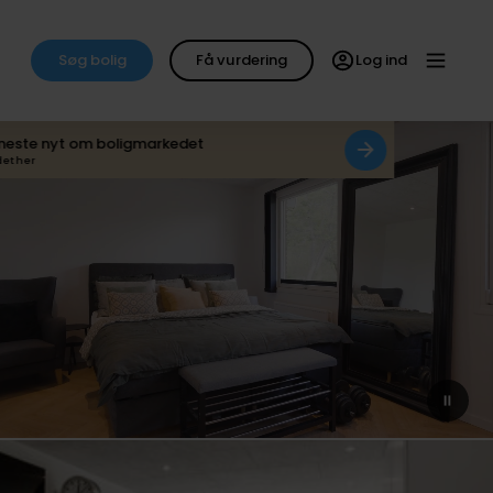
Søg bolig
Få vurdering
Log ind
neste nyt om boligmarkedet
det her