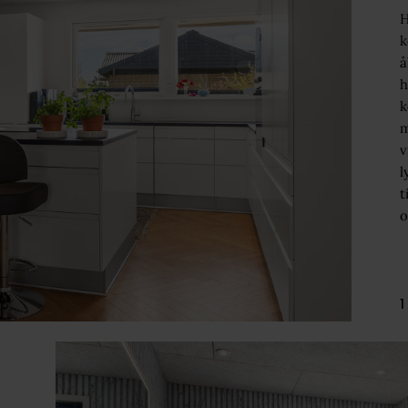
H
k
å
h
k
m
v
l
t
o
1