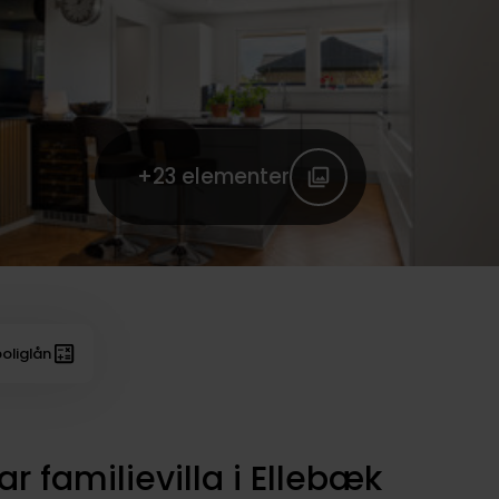
+23
elementer
oliglån
r familievilla i Ellebæk