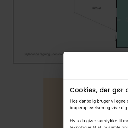
Cookies, der gør d
Hos danbolig bruger vi egne c
Boligfakta
brugeroplevelsen og vise dig 
Type
Hvis du giver samtykke til ma
Udbudsfo
teknologier til at indsamle 