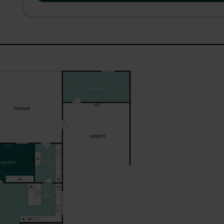
Beliggenheden i Ellebæk er endnu et stort plus. Her bor I t
Idrætscenter Vest, indkøb og grønne områder, samtidig m