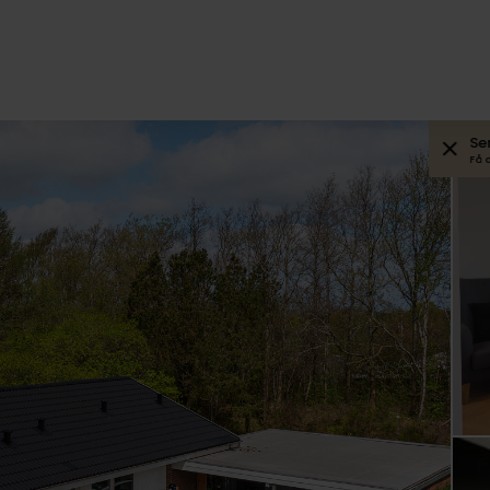
Se
Få 