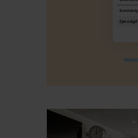
Kontantp
Ejerudgif
Beregn